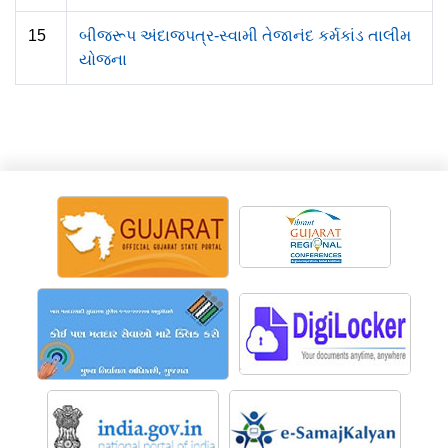
15
બીજરૂપ અંદાજપત્ર-સ્વામી તેજાનંદ કર્મકાંડ તાલીમ
યોજના