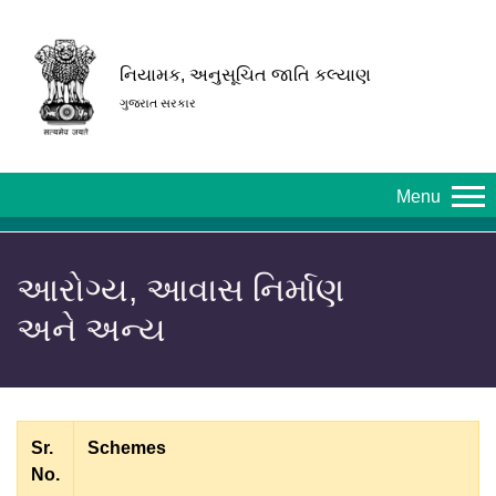
નિયામક, અનુસૂચિત જાતિ કલ્યાણ
ગુજરાત સરકાર
Menu
આરોગ્ય, આવાસ નિર્માણ
અને અન્ય
Sr.
Schemes
No.