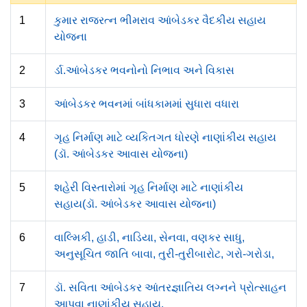
1
કુમાર રાજરત્ન ભીમરાવ આંબેડકર વૈદકીય સહાય
યોજના
2
ર્ડા.આંબેડકર ભવનોનો નિભાવ અને વિકાસ
3
આંબેડકર ભવનમાં બાંધકામમાં સુધારા વધારા
4
ગૃહ નિર્માણ માટે વ્યકિતગત ધોરણે નાણાંકીય સહાય
(ડૉ. આંબેડકર આવાસ યોજના)
5
શહેરી વિસ્તારોમાં ગૃહ નિર્માણ માટે નાણાંકીય
સહાય(ડૉ. આંબેડકર આવાસ યોજના)
6
વાલ્મિકી, હાડી, નાડિયા, સેનવા, વણકર સાધુ,
અનુસૂચિત જાતિ બાવા, તુરી-તુરીબારોટ, ગરો-ગરોડા,
7
ડૉ. સવિતા આંબેડકર આંતરજ્ઞાતિય લગ્નને પ્રોત્સાહન
આપવા નાણાંકીય સહાય.