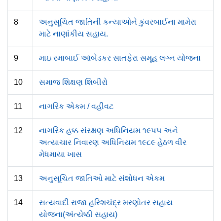
8
અનુસૂચિત જાતિની કન્યાઓને કુંવરબાઈના મામેરા
માટે નાણાંકીય સહાય.
9
માઇ રમાબાઈ આંબેડકર સાતફેરા સમૂહ લગ્ન યોજના
10
સમાજ શિક્ષણ શિબીરો
11
નાગરિક એકમ / વહીવટ
12
નાગરિક હક્ક સંરક્ષણ અધિનિયમ ૧૯૫૫ અને
અત્યાચાર નિવારણ અધિનિયમ ૧૯૮૯ હેઠળ વીર
મેધમાયા ખાસ
13
અનુસૂચિત જાતિઓ માટે સંશોધન એકમ
14
સત્યવાદી રાજા હરિશચંદ્ર મરણોતર સહાય
યોજના(અંત્યેષ્ઠી સહાય)