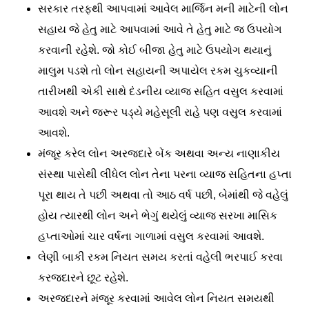
સરકાર તરફથી આપવામાં આવેલ માર્જિન મની માટેની લોન
સહાય જે હેતુ માટે આપવામાં આવે તે હેતુ માટે જ ઉપયોગ
કરવાની રહેશે. જો કોઈ બીજા હેતુ માટે ઉપયોગ થયાનું
માલુમ પડશે તો લોન સહાયની અપાયેલ રકમ ચુકવ્યાની
તારીખથી એકી સાથે દંડનીય વ્યાજ સહિત વસુલ કરવામાં
આવશે અને જરૂર પડ્યે મહેસૂલી રાહે પણ વસુલ કરવામાં
આવશે.
મંજૂર કરેલ લોન અરજદારે બેંક અથવા અન્ય નાણાકીય
સંસ્થા પાસેથી લીધેલ લોન તેના પરના વ્યાજ સહિતના હપ્તા
પૂરા થાય તે પછી અથવા તો આઠ વર્ષ પછી, બેમાંથી જે વહેલું
હોય ત્યારથી લોન અને ભેગું થયેલું વ્યાજ સરખા માસિક
હપ્તાઓમાં ચાર વર્ષના ગાળામાં વસુલ કરવામાં આવશે.
લેણી બાકી રકમ નિયત સમય કરતાં વહેલી ભરપાઈ કરવા
કરજદારને છૂટ રહેશે.
અરજદારને મંજૂર કરવામાં આવેલ લોન નિયત સમયથી