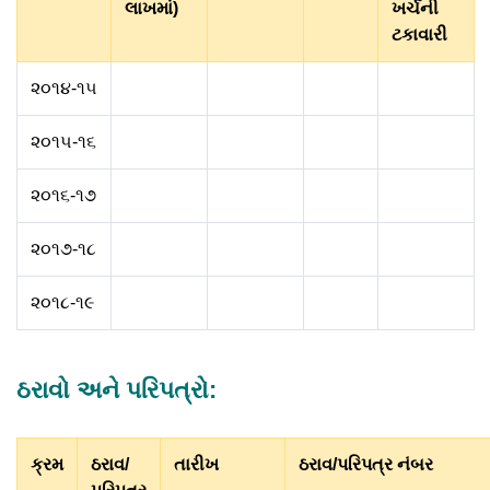
લાખમાં)
ખર્ચની
ટકાવારી
૨૦૧૪-૧૫
૨૦૧૫-૧૬
૨૦૧૬-૧૭
૨૦૧૭-૧૮
૨૦૧૮-૧૯
ઠરાવો અને પરિપત્રો:
ક્રમ
ઠરાવ/
તારીખ
ઠરાવ/પરિપત્ર નંબર