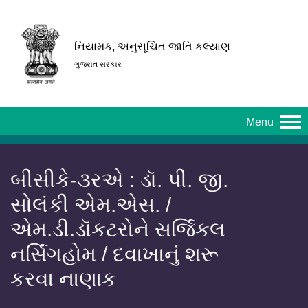
નિયામક, અનુસૂચિત જાતિ કલ્યાણ
ગુજરાત સરકાર
Menu
બીસીકે-૩રએ : ડૉ. પી. જી.
સોલંકી એમ.એસ. /
એમ.ડી.ડૉકટરોને સર્જિકલ
નર્સિંગહોમ / દવાખાનું શરૂ
કરવા નાણાક