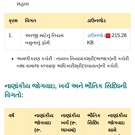
સહાય
ક્રમ
વિગત
ડાઉનલોડ
1.
અરજી માટેનું નિયમ
ડાઉનલોડ
215.28
નમુનાનું ફોર્મ:
KB
અમલીકરણ કચેરી : નાયબ નિયામકશ્રી(અજાક)ની કચેરી
તથા સમાજ કલ્યાણ અધિકારીશ્રી(પંચાયત)ની કચેરી.
નાણાંકીય જોગવાઇ, ખર્ચ અને ભૌતિક સિધ્ધિની
વિગતો:
વર્ષ
નાણાંકીય
નાણાંકીય
ભૌતિક
નાણાંકીય
જોગવાઇ
ખર્ચ (રૂ.
સિધ્ધિ
જોગવાઇ
(રૂ.
લાખમાં)
સામે