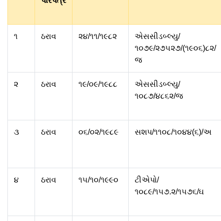
પરિપત્ર
૧
ઠરાવ
૨૪/૧૧/૧૯૮૨
એસસીડબ્લ્યુ/
૧૦૭૯/૨૭૫૨૭/(૧૯૦૬)૮૨/
જ
૨
ઠરાવ
૧૯/૦૯/૧૯૮૮
એસસીડબ્લ્યુ/
૧૦૮૭/૪૮૬૨/જ
૩
ઠરાવ
૦૬/૦૨/૧૯૮૯
સશપ/૧૧૦૮/૧૦૪૪(૬)/અ
૪
ઠરાવ
૧૫/૧૦/૧૯૯૦
ટીએપો/
૧૦૮૯/૧૫૭.૨/૧૫૭૬/ઘ