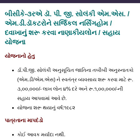
બીસીકે-૩રએ ડૉ. પી. જી. સોલંકી એમ.એસ. /
એમ.ડી.ડૉકટરોને સર્જિકલ નર્સિંગહોમ /
દવાખાનું શરૂ કરવા નાણાકીયલોન / સહાય
યોજના
યોજનાનો હેતુ
ર્ડા.પી.જી. સોલંકી અનુસૂચિત જાતિના તબીબી અનુસ્નાતકો
(એમ.ડી/એમ.એસ) ને સ્વતંત્ર વ્યવસાય શરૂ કરવા માટે રૂ.
૩,૦૦,૦૦૦/- લાખ લોન ૪% દરે અને રૂ.૧,૦૦,૦૦૦/-ની
સહાય આપવામાં આવે છે.
યોજના શરૂ થયાનું વર્ષ:૧૯૮૨
પાત્રતાના માપદંડો
કોઈ આવક મર્યાદા નથી.