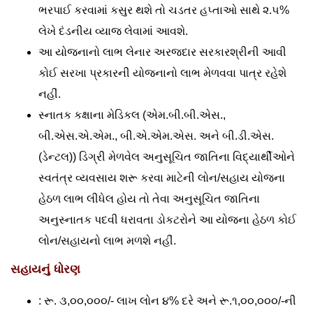
ભરપાઈ કરવામાં કસુર થશે તો ચડતર હપ્તાઓ સાથે ૨.૫%
લેખે દંડનીય વ્યાજ લેવામાં આવશે.
આ યોજનાનો લાભ લેનાર અરજદાર સરકારશ્રીની આવી
કોઈ સરખા પ્રકારની યોજનાનો લાભ મેળવવા પાત્ર રહેશે
નહીં.
સ્નાતક કક્ષાના મેડિકલ (એમ.બી.બી.એસ.,
બી.એસ.એ.એમ., બી.એ.એમ.એસ. અને બી.ડી.એસ.
(ડેન્ટલ)) ડિગ્રી મેળવેલ અનુસૂચિત જાતિના વિદ્યાર્થીઓને
સ્વતંત્ર વ્યવસાય શરૂ કરવા માટેની લોન/સહાય યોજના
હેઠળ લાભ લીધેલ હોય તો તેવા અનુસૂચિત જાતિના
અનુસ્નાતક પદવી ધરાવતા ડોકટરોને આ યોજના હેઠળ કોઈ
લોન/સહાયનો લાભ મળશે નહીં.
સહાયનું ધોરણ
: રૂ. ૩,૦૦,૦૦૦/- લાખ લોન ૪% દરે અને રૂ.૧,૦૦,૦૦૦/-ની