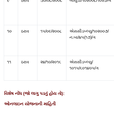
૯
ઠરાવ
૩૦/૦૮/૨૦૦૮
બીયુડી/૧૦૨૦૦૮/૧૦૨૭/બ
૧૦
ઠરાવ
૧૫/૦૯/૨૦૦૮
એસસીડબ્લ્યુ/૧૦૨૦૦૭/
ન.બા/૪૫(૧૭)/ગ
૧૧
ઠરાવ
૨૪/૧૦/૨૦૧૬
એસસીડબ્લ્યુ/
૧૦૧૫/૬૦૧૪૦૫/ગ
વિશેષ નોંધ (જો લાગુ પડતું હોય તો):
ઓનલાઇન યોજનાની માહિતી