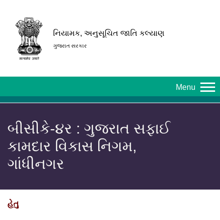
નિયામક, અનુસૂચિત જાતિ કલ્યાણ
ગુજરાત સરકાર
Menu
બીસીકે-૪ર : ગુજરાત સફાઈ
કામદાર વિકાસ નિગમ,
ગાંધીનગર
હેતુ