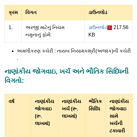
ક્રમ
વિગત
ડાઉનલોડ
1.
અરજી માટેનું નિયમ
ડાઉનલોડ
217.56
નમુનાનું ફોર્મ:
KB
અમલીકરણ કચેરી : નાયબ નિયામકશ્રી(અજાક)ની કચેરી
.
નાણાંકીય જોગવાઇ, ખર્ચ અને ભૌતિક સિધ્ધિની
વિગતો:
વર્ષ
નાણાંકીય
નાણાંકીય
ભૌતિક
નાણાંકીય
જોગવાઇ
ખર્ચ (રૂ.
સિધ્ધિ
જોગવાઇ
(રૂ.
લાખમાં)
સામે
લાખમાં)
ખર્ચની
ટકાવારી