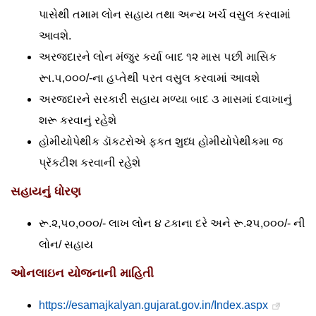
પાસેથી તમામ લોન સહાય તથા અન્ય ખર્ચ વસુલ કરવામાં
આવશે.
અરજદારને લોન મંજુર કર્યા બાદ ૧૨ માસ ૫છી માસિક
રૂા.૫,૦૦૦/-ના હપ્તેથી ૫રત વસુલ કરવામાં આવશે
અરજદારને સરકારી સહાય મળ્યા બાદ ૩ માસમાં દવાખાનું
શરૂ કરવાનું રહેશે
હોમીયોપેથીક ડૉકટરોએ ફકત શુધ્ધ હોમીયોપેથીકમા જ
પ્રૅકટીશ કરવાની રહેશે
સહાયનું ધોરણ
રૂ.૨,૫૦,૦૦૦/- લાખ લોન ૪ ટકાના દરે અને રૂ.૨૫,૦૦૦/- ની
લોન/ સહાય
ઓનલાઇન યોજનાની માહિતી
https://esamajkalyan.gujarat.gov.in/Index.aspx