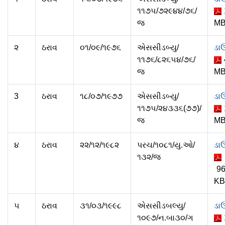
૧૧૭૫/૭૨૯૪૪/૭૬/
જ
M
૨
ઠરાવ
૦૧/૦૯/૧૯૭૬
એસસીડબ્યુ/
ડા
૧૧૭૬/૮૨૬૫૪/૭૬/
જ
M
3
ઠરાવ
૧૮/૦૭/૧૯૭૭
એસસીડબ્યુ/
ડા
૧૧૭૫/૨૪૩૩૬(૭૭)/
જ
M
૪
ઠરાવ
૨૨/૧૨/૧૯૮૨
પરચ/૧૦૮૧/યુ.ઓ/
ડા
૧૩૨/જ
96
KB
૫
ઠરાવ
૩૧/૦૩/૧૯૯૮
એસસીડબલ્યુ/
ડા
૧૦૯૭/ન.બા૩૦/ગ