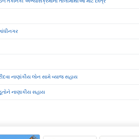
ઠળ તકનિકી અભ્યાસક્રમોના તાલીમાર્થીઓ માટે છાત્ર
ગાંધીનગર
ખરીદવા નાણાંકીય લોન સામે વ્યાજ સહાય
ડૂતોને નાણાકીય સહાય