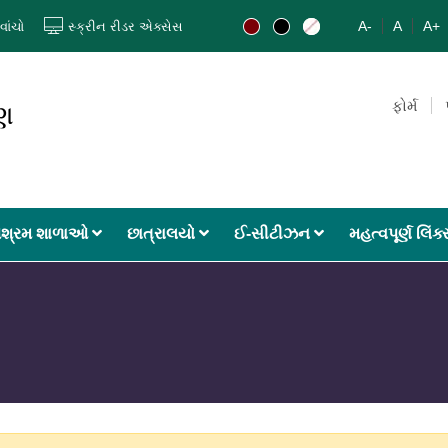
A-
A
A+
વાંચો
સ્ક્રીન રીડર એક્સેસ
ફોર્મ
ાણ
શ્રમ શાળાઓ
છાત્રાલયો
ઈ-સીટીઝન
મહત્વપૂર્ણ લિંક