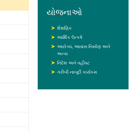
યોજનાઓ
શૈક્ષણિક
આર્થિક ઉત્કર્ષ
આરોગ્ય, આવાસ નિર્માણ અને
અન્ય
નિદેશ અને વહીવટ
ગરીબી નાબૂદી કાર્યકમ