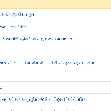
ા માટે નાણાકીય સહાય
ના - સ્ટાઈપેન્ડ
્જિકલ નર્સિંગહોમ / દવાખાનું શરૂ કરવા નાણાક
ી.એચ.એ.એમ.,બીએ.એમ.એસ, બી.ડી.એસ(ડેન્ટલ) તથા હોમિ
ાં
ાઓ માટે અનુસૂચિત જાતિના વિદ્યાર્થીઓને વૃત્તિકા