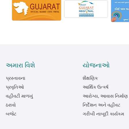
અમારા વિશે
યોજનાઓ
પ્રસ્તાવના
શૈક્ષણિક
પ્રવૃતિઓ
આર્થિક ઉત્કર્ષ
વહીવટી માળખું
આરોગ્ય, આવાસ નિર્માણ
ઠરાવો
નિર્દેશન અને વહીવટ
બજેટ
ગરીબી નાબૂદી કાર્યકમ