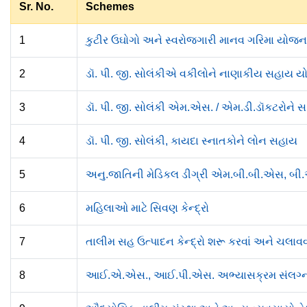
Sr. No.
Schemes
1
કુટીર ઉઘોગો અને સ્વરોજગારી માનવ ગરિમા યોજન
2
ડૉ. પી. જી. સોલંકીએ વકીલોને નાણાકીય સહાય યોજ
3
ડૉ. પી. જી. સોલંકી એમ.એસ. / એમ.ડી.ડૉકટરોને સર
4
ડૉ. પી. જી. સોલંકી, કાયદા સ્નાતકોને લોન સહાય
5
અનુ.જાતિની મેડિકલ ડીગ્રી એમ.બી.બી.એસ, બ
6
મહિલાઓ માટે સિવણ કેન્દ્રો
7
તાલીમ સહ ઉત્પાદન કેન્દ્રો શરૂ કરવાં અને ચલાવવ
8
આઈ.એ.એસ., આઈ.પી.એસ. અભ્યાસક્રમ સંલગ્ન સેવ