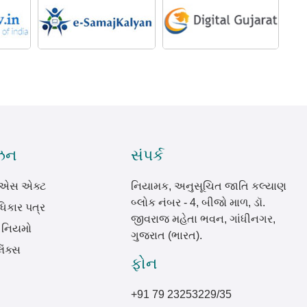
ઝન
સંપર્ક
.એસ એક્ટ
નિયામક, અનુસૂચિત જાતિ કલ્યાણ
બ્લોક નંબર - 4, બીજો માળ, ડૉ.
િકાર પત્ર
જીવરાજ મહેતા ભવન, ગાંધીનગર,
 નિયમો
ગુજરાત (ભારત).
િંક્સ
ફોન
+91 79 23253229/35