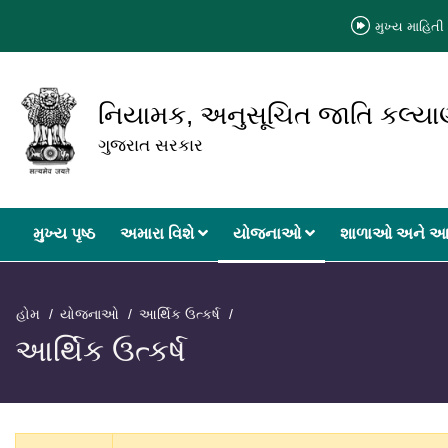
મુખ્ય માહિતી 
નિયામક, અનુસૂચિત જાતિ કલ્ય
ગુજરાત સરકાર
મુખ્‍ય પૃષ્ઠ
અમારા વિશે
યોજનાઓ
શાળાઓ અને આ
હોમ
યોજનાઓ
આર્થિક ઉત્કર્ષ
આર્થિક ઉત્કર્ષ