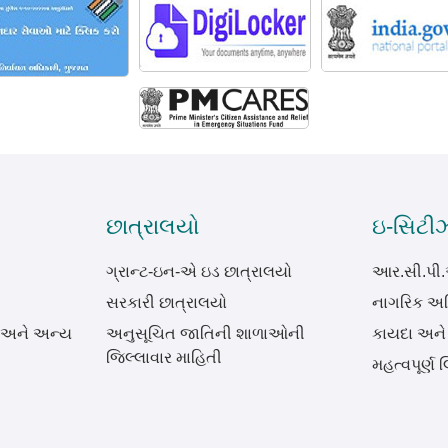
છાત્રાલયો
ઇ-સિટી
ગ્રાન્ટ-ઇન-એ ઇડ છાત્રાલયો
આર.સી.પી
સરકારી છાત્રાલયો
નાગરિક અધ
 અને અન્ય
અનુસૂચિત જાતિની શાળાઓની
કાયદા અને
જિલ્લાવાર માહિતી
મહત્વપૂર્ણ લ