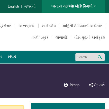
|
ખાતાના વડાઓ/ બોર્ડ/ નિગમો
English
ગુજરાતી
પ્રશ્નોત્તર
અભિપ્રાય
સાઈટમેપ
માહિતી મેળવવાનો અધિકાર
ખર્ચ પત્રક
લાભાર્થી
વીસ મુદ્દાનો કાર્યક્રમ
્સ
સંપર્ક
પ્રિન્ટ
શેર કરો