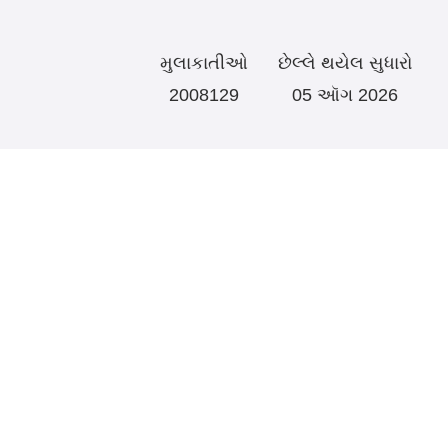
મુલાકાતીઓ
છેલ્લે થયેલ સુધારો
2008129
05 ઑગ 2026