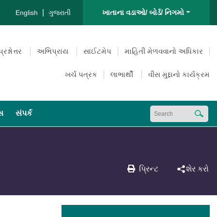
|
ખાતાના વડાઓ/ બોર્ડ/ નિગમો
English
ગુજરાતી
પ્રશ્નોત્તર
અભિપ્રાય
સાઈટમેપ
માહિતી મેળવવાનો અધિકાર
ખર્ચ પત્રક
લાભાર્થી
વીસ મુદ્દાનો કાર્યક્રમ
્સ
સંપર્ક
પ્રિન્ટ
શેર કરો