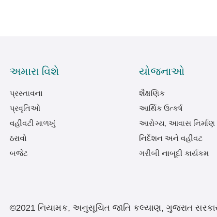
અમારા વિશે
યોજનાઓ
પ્રસ્તાવના
શૈક્ષણિક
પ્રવૃતિઓ
આર્થિક ઉત્કર્ષ
વહીવટી માળખું
આરોગ્ય, આવાસ નિર્માણ
ઠરાવો
નિર્દેશન અને વહીવટ
બજેટ
ગરીબી નાબૂદી કાર્યકમ
©2021 નિયામક, અનુસૂચિત જાતિ કલ્યાણ, ગુજરાત સરકા