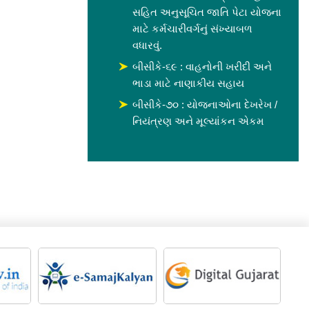
સહિત અનુસૂચિત જાતિ પેટા યોજના
માટે કર્મચારીવર્ગનું સંખ્યાબળ
વધારવું.
બીસીકે-૬૯ : વાહનોની ખરીદી અને
ભાડા માટે નાણાકીય સહાય
બીસીકે-૭૦ : યોજનાઓના દેખરેખ /
નિયંત્રણ અને મૂલ્યાંકન એકમ