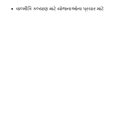
વાલ્મીકિ કલ્યાણ માટે યોજનાઓના પ્રચાર માટે