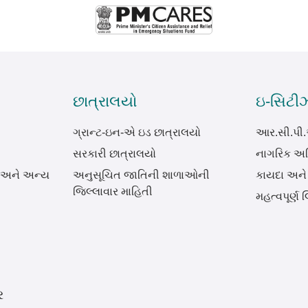
છાત્રાલયો
ઇ-સિટી
ગ્રાન્ટ-ઇન-એ ઇડ છાત્રાલયો
આર.સી.પી
સરકારી છાત્રાલયો
નાગરિક અધ
 અને અન્ય
અનુસૂચિત જાતિની શાળાઓની
કાયદા અને
જિલ્લાવાર માહિતી
મહત્વપૂર્ણ લ
ર