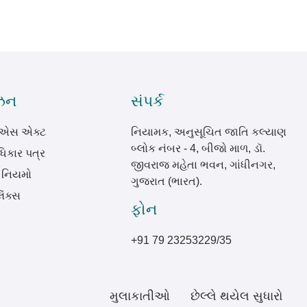
ઝન
સંપર્ક
.એસ એક્ટ
નિયામક, અનુસૂચિત જાતિ કલ્યાણ
બ્લોક નંબર - 4, બીજો માળ, ડૉ.
િકાર પત્ર
જીવરાજ મહેતા ભવન, ગાંધીનગર,
 નિયમો
ગુજરાત (ભારત).
િંક્સ
ફોન
+91 79 23253229/35
મુલાકાતીઓ
છેલ્લે થયેલ સુધારો