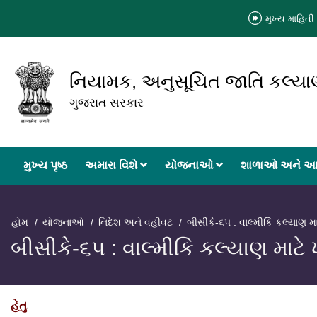
મુખ્ય માહિતી 
નિયામક, અનુસૂચિત જાતિ કલ્ય
ગુજરાત સરકાર
મુખ્‍ય પૃષ્ઠ
અમારા વિશે
યોજનાઓ
શાળાઓ અને આ
હોમ
યોજનાઓ
નિદેશ અને વહીવટ
બીસીકે-૬૫ : વાલ્મીકિ કલ્યાણ મ
બીસીકે-૬૫ : વાલ્મીકિ કલ્યાણ માટે
હેતુ