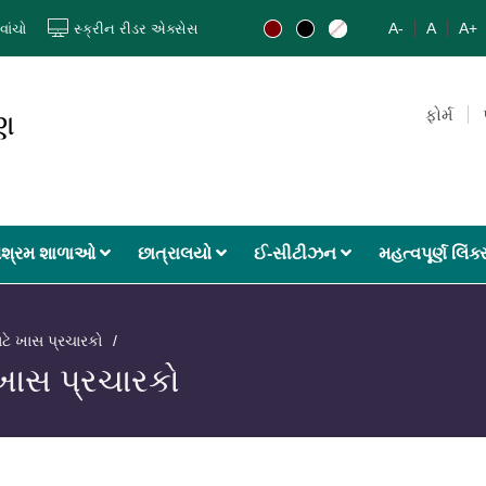
A-
A
A+
વાંચો
સ્ક્રીન રીડર એક્સેસ
ફોર્મ
ાણ
શ્રમ શાળાઓ
છાત્રાલયો
ઈ-સીટીઝન
મહત્વપૂર્ણ લિંક
ાટે ખાસ પ્રચારકો
 ખાસ પ્રચારકો