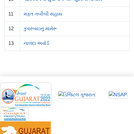
11
મફત તબીબી સહાય
12
કુંવરબાઇનું મામેરૂ
13
નાલંદા અવોર્ડ