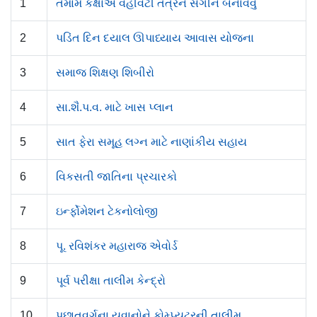
1
તમામ કક્ષાએ વહીવટી તંત્રને સંગીન બનાવવુ
2
પડિંત દિન દયાલ ઊપાધ્યાય આવાસ યોજના
3
સમાજ શિક્ષણ શિબીરો
4
સા.શૈ.પ.વ. માટે ખાસ પ્લાન
5
સાત ફેરા સમૂહ લગ્ન માટે નાણાંકીય સહાય
6
વિકસતી જાતિના પ્રચારકો
7
ઇર્ન્ફોમેશન ટેકનોલોજી
8
પૂ. રવિશંકર મહારાજ એવોર્ડ
9
પૂર્વ પરીક્ષા તાલીમ કેન્દ્રો
10
પછાતવર્ગના યુવાનોને કોમ્પ્યુટરની તાલીમ