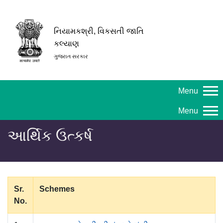
નિયામકશ્રી, વિકસતી જાતિ
કલ્યાણ
ગુજરાત સરકાર
Menu
Menu
આર્થિક ઉત્કર્ષ
Sr.
Schemes
No.