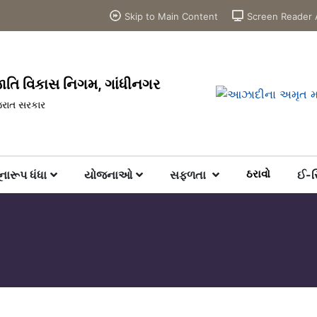
Skip to Main Content
Screen Reader 
જાતિ વિકાસ નિગમ, ગાંધીનગર
જરાત સરકાર
ઠરાવો
નારૂપ ધંધા
યોજનાઓ
સફળતા
ઈ-