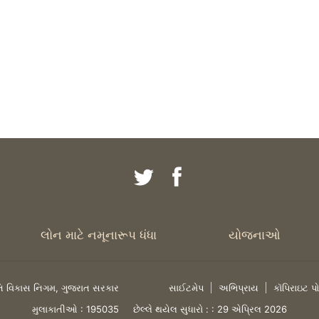
લોન માટે નમૂનારૂપ ધંધા
યોજનાઓ
િ વિકાસ નિગમ, ગુજરાત સરકાર
સાઈટમેપ
અભિપ્રાય
કૉપિરાઇટ પ
મુલાકાતીઓ :
195035
છેલ્લે થયેલ સુધારો : :
29 એપ્રિલ 2026