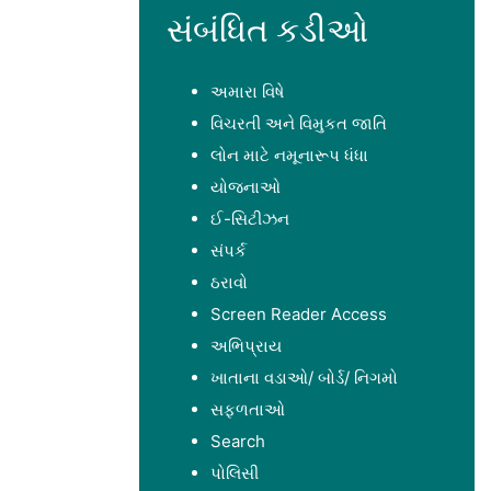
સંબંધિત કડીઓ
અમારા વિષે
વિચરતી અને વિમુકત જાતિ
લોન માટે નમૂનારૂપ ધંધા
યોજનાઓ
ઈ-સિટીઝન
સંપર્ક
ઠરાવો
Screen Reader Access
અભિપ્રાય
ખાતાના વડાઓ/ બોર્ડ/ નિગમો
સફળતાઓ
Search
પોલિસી