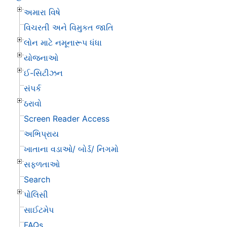
અમારા વિષે
વિચરતી અને વિમુકત જાતિ
લોન માટે નમૂનારૂપ ધંધા
યોજનાઓ
ઈ-સિટીઝન
સંપર્ક
ઠરાવો
Screen Reader Access
અભિપ્રાય
ખાતાના વડાઓ/ બોર્ડ/ નિગમો
સફળતાઓ
Search
પોલિસી
સાઈટમેપ
FAQs