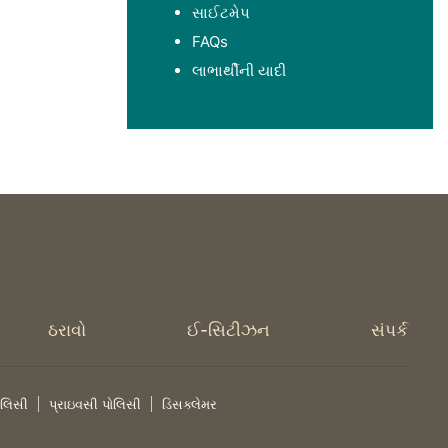
સાઈટમેપ
FAQs
લાભાર્થીની યાદી
ઠરાવો
ઈ-સિટીઝન
સંપર્ક
ોલિસી
પ્રાઇવસી પોલિસી
ડિસક્લેમર