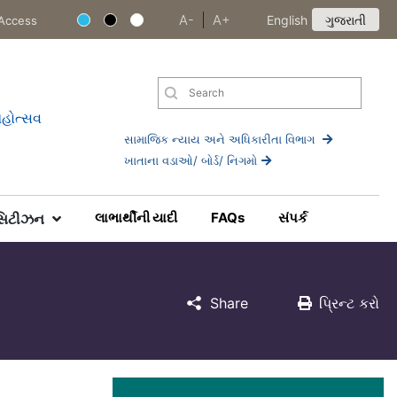
A-
A+
English
ગુજરાતી
Access
સામાજિક ન્યાય અને અધિકારીતા વિભાગ
ખાતાના વડાઓ/ બોર્ડ/ નિગમો
લાભાર્થીની યાદી
FAQs
સંપર્ક
સિટીઝન
Share
પ્રિન્ટ કરો