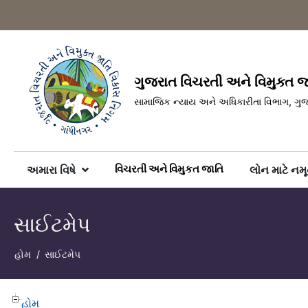
ગુજરાત વિચરતી અને વિમુક્ત 
સામાજિક ન્યાય અને અધિકારીતા વિભાગ, ગુ
વિચરતી અને વિમુકત જાતિ
અમારા વિષે
લોન માટે નમૂ
સાઈટમેપ
હોમ
સાઈટમેપ
હોમ