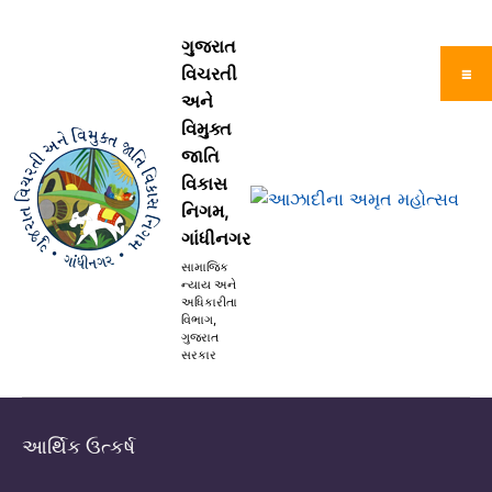
ગુજરાત
વિચરતી
☰
અને
વિમુક્ત
જાતિ
વિકાસ
નિગમ,
ગાંધીનગર
સામાજિક
ન્યાય અને
અધિકારીતા
વિભાગ,
ગુજરાત
સરકાર
આર્થિક ઉત્કર્ષ