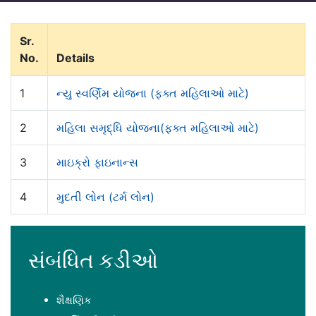
Sr.
No.
Details
1
ન્યુ સ્‍વર્ણિમ યોજના (ફક્ત મહિલાઓ માટે)
2
મહિલા સમૃદ્ધિ યોજના(ફક્ત મહિલાઓ માટે)
3
માઇક્રો ફાઇનાન્‍સ
4
મુદતી લોન (ટર્મ લોન)
સંબંધિત કડીઓ
શૈક્ષણિક