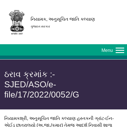
નિયામક, અનુસૂચિત જાતિ કલ્યાણ
ગુજરાત સરકાર
Menu
ઠરાવ ક્રમાંક :-
SJED/ASO/e-
file/17/2022/0052/G
નિયામકશ્રી, અનુસૂચિત જાતિ કલ્યાણ હસ્તકની ગ્રાંટ-ઈન-
એઈડ છાત્રાલયો (અ.જા./કુમાર) તેમજ આદર્શ નિવાસી શાળા