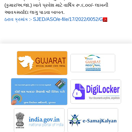
(કુમાર/અ.જા.) ખાતે પ્રવેશ માટે વાર્ષિક રૂ.૬.૦૦/- લાખની
આવકમર્યાદા લાગુ પાડવા બાબત.
ઠરાવ ક્રમાંક :- SJED/ASO/e-file/17/2022/0052/G