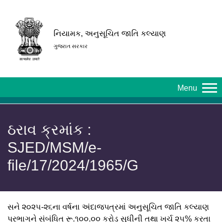
નિયામક, અનુસૂચિત જાતિ કલ્યાણ
ગુજરાત સરકાર
Menu
ઠરાવ ક્રમાંક :
SJED/MSM/e-
file/17/2024/1965/G
સને ૨૦૨૫-૨૬ના વર્ષના અંદાજપત્રમાં અનુસૂચિત જાતિ કલ્યાણ
પ્રભાગને સંબંધિત રૂ.૧૦૦.૦૦ કરોડ સુધીની તથા ખર્ચ ૨૫% કરતા