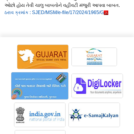
ઓછો હોય તેવી ચાલુ બાબતોને વહીવટી મંજુરી આપવા બાબત.
ઠરાવ ક્રમાંક : SJED/MSM/e-file/17/2024/1965/G