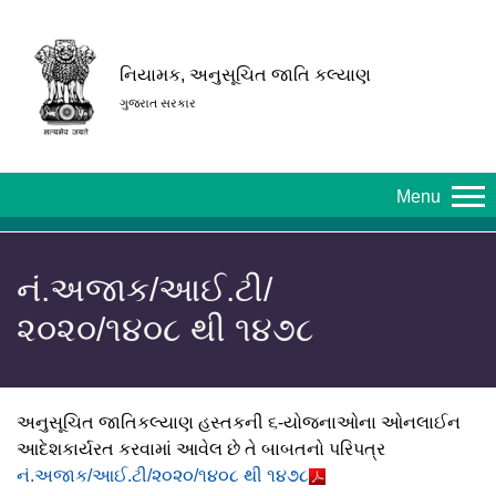
નિયામક, અનુસૂચિત જાતિ કલ્યાણ
ગુજરાત સરકાર
Menu
નં.અજાક/આઈ.ટી/
૨૦૨૦/૧૪૦૮ થી ૧૪૭૮
અનુસૂચિત જાતિકલ્યાણ હસ્તકની ૬-યોજનાઓના ઓનલાઈન
આદેશકાર્યરત કરવામાં આવેલ છે તે બાબતનો પરિપત્ર
નં.અજાક/આઈ.ટી/૨૦૨૦/૧૪૦૮ થી ૧૪૭૮