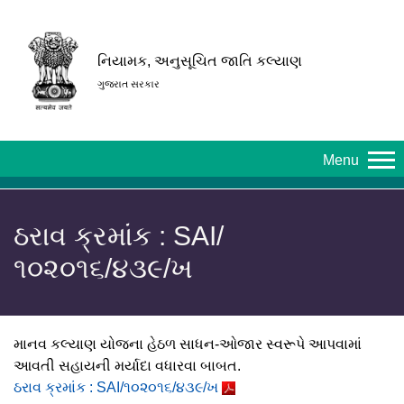
નિયામક, અનુસૂચિત જાતિ કલ્યાણ
ગુજરાત સરકાર
Menu
ઠરાવ ક્રમાંક : SAI/
૧૦૨૦૧૬/૪૩૯/ખ
માનવ કલ્યાણ યોજના હેઠળ સાધન-ઓજાર સ્વરૂપે આપવામાં
આવતી સહાયની મર્યાદા વધારવા બાબત.
ઠરાવ ક્રમાંક : SAI/૧૦૨૦૧૬/૪૩૯/ખ