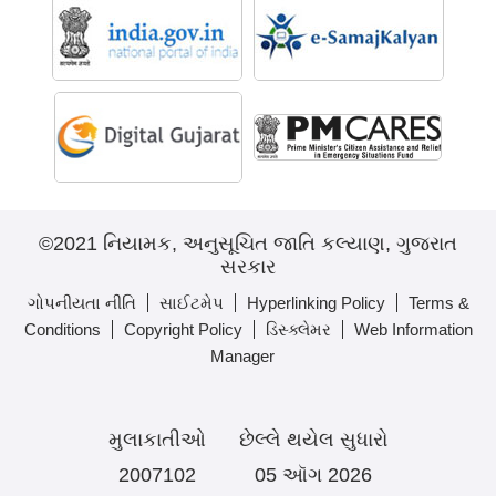
©2021 નિયામક, અનુસૂચિત જાતિ કલ્યાણ, ગુજરાત
સરકાર
ગોપનીયતા નીતિ
સાઈટમેપ
Hyperlinking Policy
Terms &
Conditions
Copyright Policy
ડિસ્ક્લેમર
Web Information
Manager
મુલાકાતીઓ
છેલ્લે થયેલ સુધારો
2007102
05 ઑગ 2026