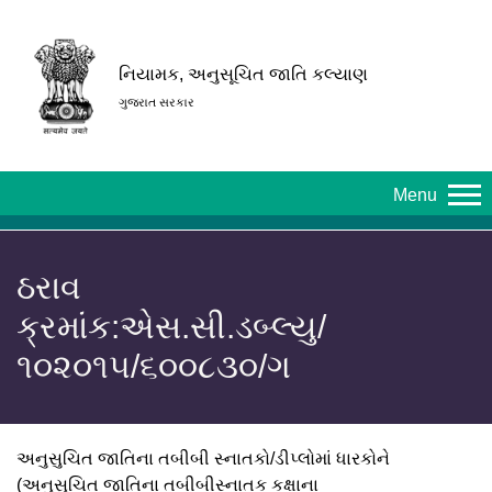
નિયામક, અનુસૂચિત જાતિ કલ્યાણ
ગુજરાત સરકાર
Menu
ઠરાવ
ક્રમાંક:એસ.સી.ડબ્લ્યુ/
૧૦૨૦૧૫/૬૦૦૮૩૦/ગ
અનુસુચિત જાતિના તબીબી સ્નાતકો/ડીપ્લોમાં ધારકોને
(અનુસુચિત જાતિના તબીબીસ્નાતક કક્ષાના