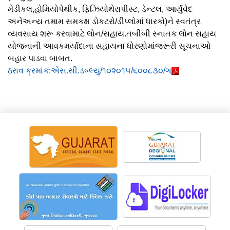
મેડીકલ,હોમિયોપેથીક, ફિઝિયોથેરાપીસ્ટ, ડેન્ટલ, આર્યુવેદ
અનેઅન્ય તમામ સમકક્ષ ડોકટરો/ડીપ્લોમાં ધારકો)ને સ્વતંત્ર
વ્યવસાય શરૂ કરવામાટે લોન/સહાય.તબીબી સ્નાતક લોન સહાય
યોજનાની આવકમર્યાદાના સહાયના ધોરણોમાંજરૂરી સૂચનાઓ
બહાર પાડવા બાબત.
ઠરાવ ક્રમાંક:એસ.સી.ડબ્લ્યુ/૧૦૨૦૧૫/૬૦૦૮૩૦/ગ