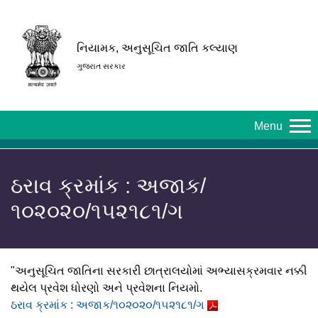
નિયામક, અનુસૂચિત જાતિ કલ્યાણ
ગુજરાત સરકાર
Menu
ઠરાવ ક્રમાંક : અજાક/
૧૦૨૦૨૦/૧૫૨૧૮૧/ગ
"અનુસૂચિત જાતિના સરકારી છાત્રાલયોમાં અભ્યાસક્રમવાર નક્કી
થયેલ પ્રવેશ ધોરણો અને પ્રવેશના નિયમો.
ઠરાવ ક્રમાંક : અજાક/૧૦૨૦૨૦/૧૫૨૧૮૧/ગ