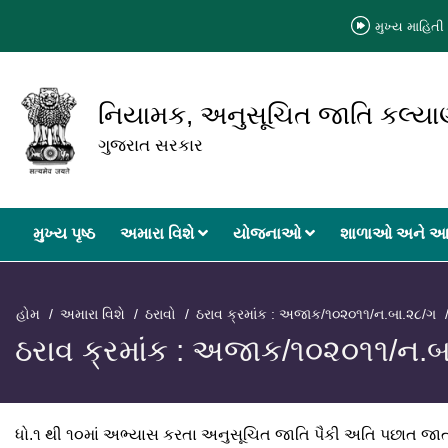
મુખ્ય માહિતી 
નિયામક, અનુસૂચિત જાતિ કલ્ય
ગુજરાત સરકાર
મુખ્‍ય પૃષ્ઠ
અમારા વિશે
યોજનાઓ
શાળાઓ અને આ
હોમ
અમારા વિશે
ઠરાવો
ઠરાવ ક્રમાંક : અજાક/૧૦૨૦૧૧/ન.બા.૨૮/ગ
ઠરાવ ક્રમાંક : અજાક/૧૦૨૦૧૧/ન.બ
ધો.૧ થી ૧૦માં અભ્યાસ કરતા અનુસૂચિત જાતિ પૈકી અતિ પછાત જાતીઓ