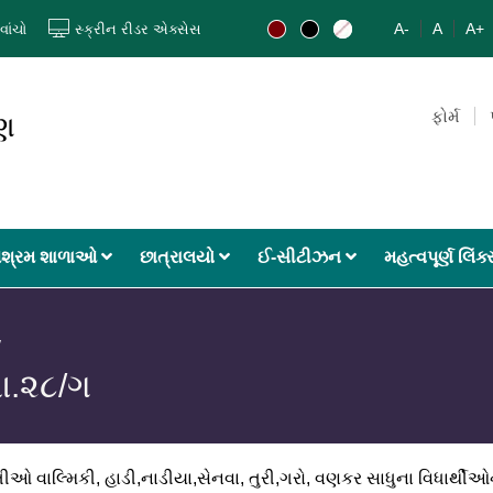
A-
A
A+
વાંચો
સ્ક્રીન રીડર એક્સેસ
ફોર્મ
ાણ
શ્રમ શાળાઓ
છાત્રાલયો
ઈ-સીટીઝન
મહત્વપૂર્ણ લિંક
ા.૨૮/ગ
 વાલ્મિકી, હાડી,નાડીયા,સેનવા, તુરી,ગરો, વણકર સાધુના વિધાર્થીઓન