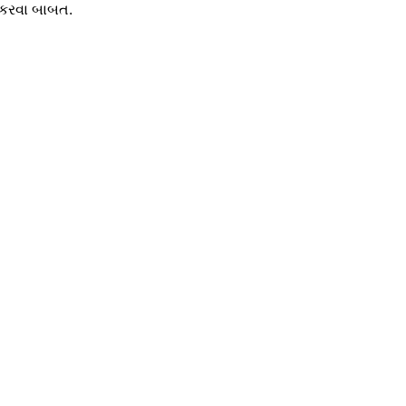
ો કરવા બાબત.