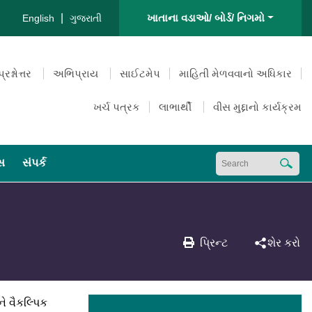
|
ખાતાના વડાઓ/ બોર્ડ/ નિગમો
English
ગુજરાતી
પ્રશ્નોત્તર
અભિપ્રાય
સાઈટમેપ
માહિતી મેળવવાનો અધિકાર
ખર્ચ પત્રક
લાભાર્થી
વીસ મુદ્દાનો કાર્યક્રમ
્સ
સંપર્ક
પ્રિન્ટ
શેર કરો
ે વૈકલ્પિક