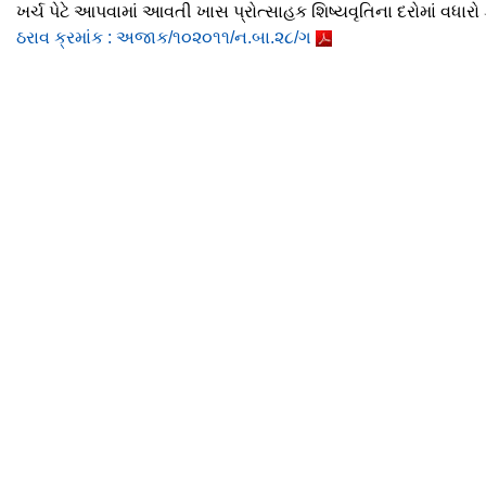
ખર્ચ પેટે આપવામાં આવતી ખાસ પ્રોત્સાહક શિષ્યવૃતિના દરોમાં વધાર
ઠરાવ ક્રમાંક : અજાક/૧૦૨૦૧૧/ન.બા.૨૮/ગ