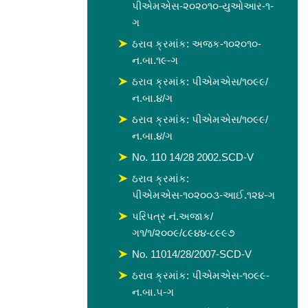
પીએમએસ-૨૦૨૦૧૦-યુઓઆર-૧-
ગ
ઠરાવ ક્રમાંક: અજક-૧૦૨૦૧૦-
ન.બા.૧૯-ગ
ઠરાવ ક્રમાંક: પીએમએસ/૧૦૯૯/
ન.બા.૪/ગ
ઠરાવ ક્રમાંક: પીએમએસ/૧૦૯૯/
ન.બા.૪/ગ
No. 110 14/28 2002.SCD-V
ઠરાવ ક્રમાંક:
પીએમએસ-૧૦૨૦૦૩-આઈ.૧૨૪-ગ
પરિપત્ર નં.અજાક/
ગ૧/૧/૨૦૦૯/૮૯૪૪-૮૯૯૭
No. 11014/28/2007-SCD-V
ઠરાવ ક્રમાંક: પીએમએસ-૧૦૯૯-
ન.બા.૫-ગ