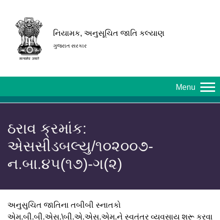
નિયામક, અનુસૂચિત જાતિ કલ્યાણ
ગુજરાત સરકાર
Menu
ઠરાવ ક્રમાંક:
એસસીડબલ્યુ/૧૦૨૦૦૭-
ન.બા.૪૫(૧૭)-ગ(૨)
અનુસુચિત જાતિના તબીબી સ્નાતકો
એમ.બી.બી.એસ.\બી.એ.એસ.એમ.ને સ્વતંત્ર વ્યવસાય શરૂ કરવા