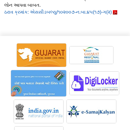
લોન આપવા બાબત.
ઠરાવ ક્રમાંક: એસસીડબલ્યુ/૧૦૨૦૦૭-ન.બા.૪૫(૧૭)-ગ(૨)