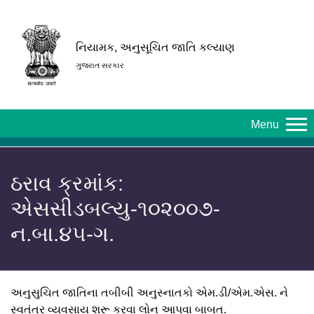
નિયામક, અનુસૂચિત જાતિ કલ્યાણ
ગુજરાત સરકાર
Menu
ઠરાવ ક્રમાંક:
એસસીડબલ્યુ-૧૦૨૦૦૭-
ન.બા.૪૫-ગ.
અનુસુચિત જાતિના તબીબી અનુસ્નાતકો એમ.ડી/એમ.એસ. ને
સ્વતંત્ર વ્યવસાય શરૂ કરવા લોન આપવા બાબત.