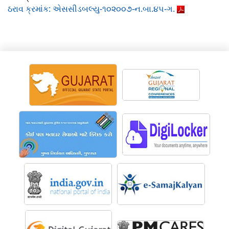
ઠરાવ ક્રમાંક: એસસીડબલ્યુ-૧૦૨૦૦૭-ન.બા.૪૫-ગ.