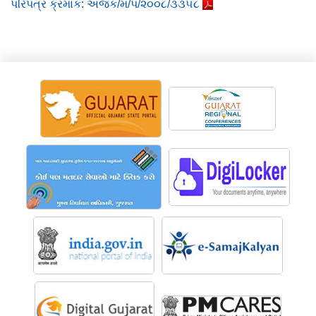
પરિપત્ર ક્રમાંક: અજક/મ/પ/૨૦૦૮/૩૩૫૮