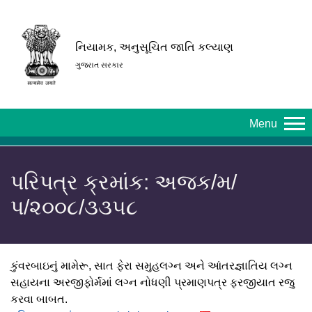
નિયામક, અનુસૂચિત જાતિ કલ્યાણ
ગુજરાત સરકાર
Menu
પરિપત્ર ક્રમાંક: અજક/મ/
પ/૨૦૦૮/૩૩૫૮
કુંવરબાઇનું મામેરૂ, સાત ફેરા સમુહલગ્ન અને આંતરજ્ઞાતિય લગ્ન
સહાયના અરજીફોર્મમાં લગ્ન નોધણી પ્રમાણપત્ર ફરજીયાત રજુ
કરવા બાબત.