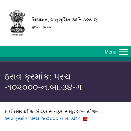
નિયામક, અનુસૂચિત જાતિ કલ્યાણ
ગુજરાત સરકાર
Menu
ઠરાવ ક્રમાંક: પરચ
-૧૦૨૦૦૦-ન.બા.૩૪-ગ
માઈ રમાબાઈ આંબેડકર સાતફેરા સમૂહ લગ્ન યોજના.
ઠરાવ ક્રમાંક: પરચ -૧૦૨૦૦૦-ન.બા.૩૪-ગ