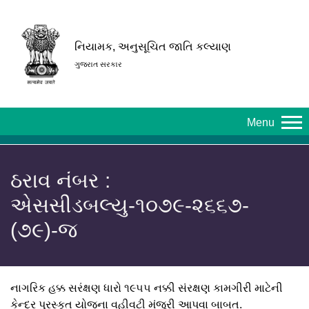
નિયામક, અનુસૂચિત જાતિ કલ્યાણ
ગુજરાત સરકાર
Menu
ઠરાવ નંબર :
એસસીડબલ્યુ-૧૦૭૯-૨૬૬૭-
(૭૯)-જ
નાગરિક હક્ક સરંક્ષણ ધારો ૧૯૫૫ નક્કી સંરક્ષણ કામગીરી માટેની
કેન્દ્ર પુરસ્કૃત યોજના વહીવટી મંજુરી આપવા બાબત.