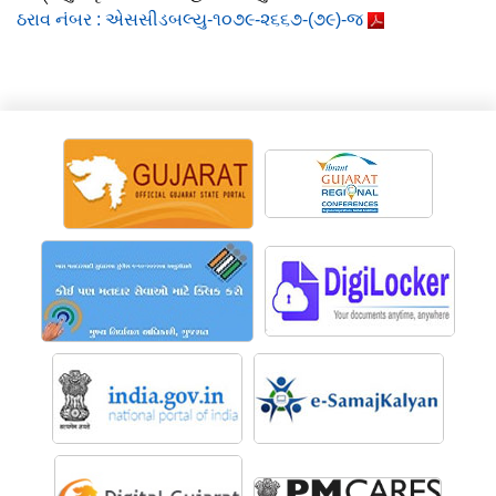
ઠરાવ નંબર : એસસીડબલ્યુ-૧૦૭૯-૨૬૬૭-(૭૯)-જ