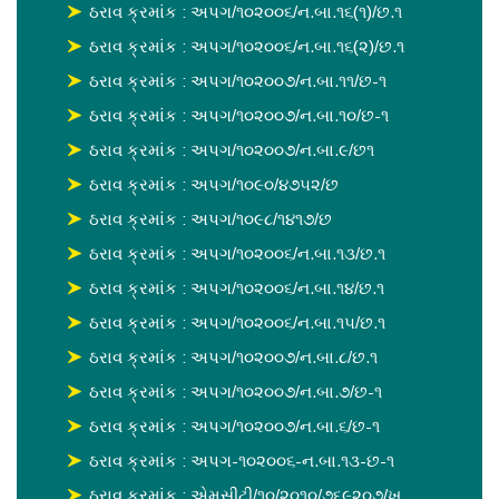
ઠરાવ ક્રમાંક : અપગ/૧૦૨૦૦૬/ન.બા.૧૬(૧)/છ.૧
ઠરાવ ક્રમાંક : અપગ/૧૦૨૦૦૬/ન.બા.૧૬(૨)/છ.૧
ઠરાવ ક્રમાંક : અપગ/૧૦૨૦૦૭/ન.બા.૧૧/છ-૧
ઠરાવ ક્રમાંક : અપગ/૧૦૨૦૦૭/ન.બા.૧૦/છ-૧
ઠરાવ ક્રમાંક : અપગ/૧૦૨૦૦૭/ન.બા.૯/છ૧
ઠરાવ ક્રમાંક : અપગ/૧૦૯૦/૪૭૫૨/છ
ઠરાવ ક્રમાંક : અપગ/૧૦૯૮/૧૪૧૭/છ
ઠરાવ ક્રમાંક : અપગ/૧૦૨૦૦૬/ન.બા.૧૩/છ.૧
ઠરાવ ક્રમાંક : અપગ/૧૦૨૦૦૬/ન.બા.૧૪/છ.૧
ઠરાવ ક્રમાંક : અપગ/૧૦૨૦૦૬/ન.બા.૧૫/છ.૧
ઠરાવ ક્રમાંક : અપગ/૧૦૨૦૦૭/ન.બા.૮/છ.૧
ઠરાવ ક્રમાંક : અપગ/૧૦૨૦૦૭/ન.બા.૭/છ-૧
ઠરાવ ક્રમાંક : અપગ/૧૦૨૦૦૭/ન.બા.૬/છ-૧
ઠરાવ ક્રમાંક : અપગ-૧૦૨૦૦૬-ન.બા.૧૩-છ-૧
ઠરાવ ક્રમાંક : એમસીટી/૧૦/૨૦૧૦/૭૬૯૨૦૭/ખ