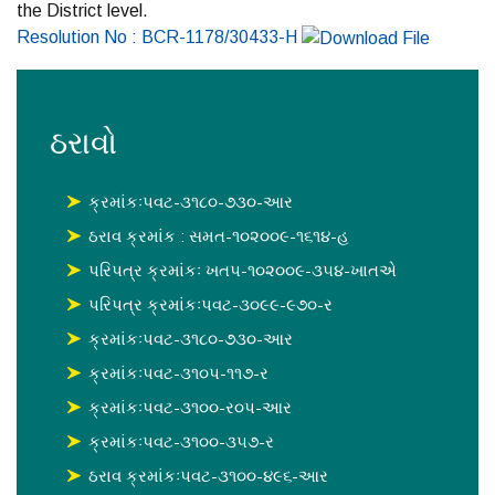
the District level.
Resolution No : BCR-1178/30433-H
ઠરાવો
ક્રમાંકઃપવટ-૩૧૮૦-૭૩૦-આર
ઠરાવ ક્રમાંક : સમત-૧૦૨૦૦૯-૧૬૧૪-હ
પરિપત્ર ક્રમાંકઃ ખતપ-૧૦૨૦૦૯-૩૫૪-ખાતએ
પરિપત્ર ક્રમાંકઃપવટ-૩૦૯૯-૯૭૦-ર
ક્રમાંકઃપવટ-૩૧૮૦-૭૩૦-આર
ક્રમાંકઃપવટ-૩૧૦પ-૧૧૭-ર
ક્રમાંકઃપવટ-૩૧૦૦-ર૦પ-આર
ક્રમાંકઃપવટ-૩૧૦૦-૩૫૭-ર
ઠરાવ ક્રમાંકઃપવટ-૩૧૦૦-૪૯૬-આર