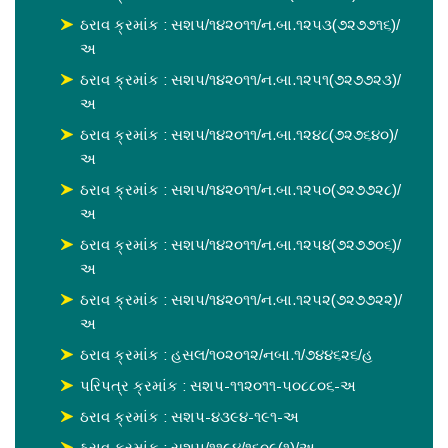
ઠરાવ ક્રમાંક : સશપ/૧૪૨૦૧૧/ન.બા.૧૨૫૩(૭૨૭૭૧૬)/
અ
ઠરાવ ક્રમાંક : સશપ/૧૪૨૦૧૧/ન.બા.૧૨૫૧(૭૨૭૭૨૩)/
અ
ઠરાવ ક્રમાંક : સશપ/૧૪૨૦૧૧/ન.બા.૧૨૪૮(૭૨૭૬૪૦)/
અ
ઠરાવ ક્રમાંક : સશપ/૧૪૨૦૧૧/ન.બા.૧૨૫૦(૭૨૭૭૨૮)/
અ
ઠરાવ ક્રમાંક : સશપ/૧૪૨૦૧૧/ન.બા.૧૨૫૪(૭૨૭૭૦૬)/
અ
ઠરાવ ક્રમાંક : સશપ/૧૪૨૦૧૧/ન.બા.૧૨૫૨(૭૨૭૭૨૨)/
અ
ઠરાવ ક્રમાંક : હસલ/૧૦૨૦૧૨/નબા.૧/૭૪૪૬૨૬/હ
પરિપત્ર ક્રમાંક : સશપ-૧૧૨૦૧૧-૫૦૮૮૦૬-અ
ઠરાવ ક્રમાંક : સશપ-૪૩૯૪-૧૯૧-અ
ઠરાવ ક્રમાંક : સશપ/૧૧૯૪/૧૬૦૯(૧)/અ