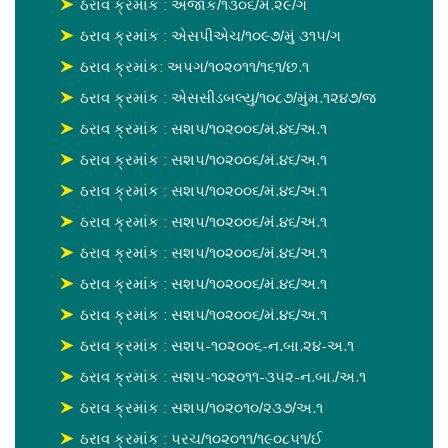
ઠરાવ ક્રમાંક : અજાક/૧૩૦૬/મં.૨૯/ગ
ઠરાવ ક્રમાંક : એસપીએચ/૧૦૯૭/મું ૩૧૫/ગ
ઠરાવ ક્રમાંક: અપગ/૧૦૨૦૧૧/૧૬૧/છ.૧
ઠરાવ ક્રમાંક : એસસીડબલ્યુ/૧૦૮૭/મુંમ.૧૨૪૭/જ
ઠરાવ ક્રમાંક : સશપ/૧૦૨૦૦૬/મં.૪૬/અ.૧
ઠરાવ ક્રમાંક : સશપ/૧૦૨૦૦૬/મં.૪૬/અ.૧
ઠરાવ ક્રમાંક : સશપ/૧૦૨૦૦૬/મં.૪૬/અ.૧
ઠરાવ ક્રમાંક : સશપ/૧૦૨૦૦૬/મં.૪૬/અ.૧
ઠરાવ ક્રમાંક : સશપ/૧૦૨૦૦૬/મં.૪૬/અ.૧
ઠરાવ ક્રમાંક : સશપ/૧૦૨૦૦૬/મં.૪૬/અ.૧
ઠરાવ ક્રમાંક : સશપ/૧૦૨૦૦૬/મં.૪૬/અ.૧
ઠરાવ ક્રમાંક : સશપ-૧૦૨૦૦૬-ન.બા.૨૪-અ.૧
ઠરાવ ક્રમાંક : સશપ-૧૦૨૦૧૧-૩૫૨-ન.બા./અ.૧
ઠરાવ ક્રમાંક : સશપ/૧૦૨૦૧૦/૨૩૭/અ.૧
ઠરાવ ક્રમાંક : પરચ/૧૦૨૦૧૧/૧૯૦૮૫૧/ઈ