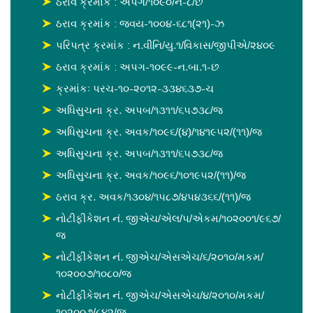
ઠરાવ ક્રમાંક : અપગ/૧૦૯૦/ન-૮/છ
ઠરાવ ક્રમાંક : જવય-૧૦૦૪-૬૮૧(૨૧)-ઝ
પરિપત્ર ક્રમાંક : ન.વીનિ/યુ.૧/વિકાસ/જીપીએ/૨૪૦૯
ઠરાવ ક્રમાંક : અપગ-૧૦૯૯-ન.બા.૧-છ
ક્રમાંકઃ પરચ-૧૦-૨૦૧૨-૩૩૪૬૩૭-ચ
અધિસુચના ક્ર. અપબ/૧૩૧૧/૬૫૭૩૮/જ
અધિસુચના ક્ર. અવક/૧૦૯૬/(૪)/૧૪૧૯૫૨/(૧૧)/જ
અધિસુચના ક્ર. અપબ/૧૩૧૧/૬૫૭૩૮/જ
અધિસુચના ક્ર. અવક/૧૦૯૬/૧૦૧૯૫૨/(૧૧)/જ
ઠરાવ ક્ર. અવક/૧૩૦૪/૧૫૮૭/૪૫૪૩૬૬/(૧૧)/જ
નોટીફીકેશન નં. જીએચ/એલ/૫/એકમ/૧૦૨૦૦૧/૯૬૭/
જ
નોટીફીકેશન નં. જીએચ/એસએચ/૬/૨૦૧૦/મકમ/
૧૦૨૦૦૭/૧૦૮૦/જ
નોટીફીકેશન નં. જીએચ/એસએચ/૪/૨૦૧૦/મકમ/
૧૦૨૦૦૭/૮૪૨/જ