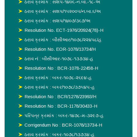
ઠરાવ ક્રમાંક : સશપ-૧૪૦૬-ન.બા.-૧૮-અ
ઠરાવ ક્રમાંક : સશપ/૧૫૨૦૦૫/ન.બા.૬/અ
ઠરાવ ક્રમાંક : સશપ/૧૪૦૭/૩૬૭/અ
Resolution No. ECT-1976/20924(78)-H
ઠરાવ ક્રમાંક : બીસીઆર/૧૦૭૮/૨૨૪૫૮/હ
Resolution No. EOR-1078/13734/H
ઠરાવ નં : બીસીઆર-૧૦૭૮-૧૩૭૩૪-હ
Resolution No : BCR-1078-22458-H
ઠરાવ ક્રમાંક : બકર-૧૦૭૮-૨૬૯૪-હ
ઠરાવ ક્રમાંક : બકર/૧૦૭૮/૩૭૫૪૫-હ
Resolution No : BCR/1278/23993/H
Resolution No : BCR-1178/30433-H
પરિપત્ર ક્રમાંક : બકર-૧૪૭૮-મ-૩૨૯૭-હ
Corrigendum No : BCR-1078/13734-H
ઠરાવ ક્રમાંક : બકર-૧૦૭૮/૧૩૭૩૪-હ