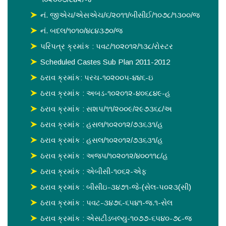
નં. જીએચ/એસએચ/૬/૨૦૧૧/બીસીઈ/૧૦૭૮/૧૩૦૦/જ
નં. બદલ/૧૦૧૦/૪૮૪૩૭૦/જ
પરિપત્ર ક્રમાંક : પવટ/૧૦૨૦૧૨/૧૩૮/રોસ્ટર
Scheduled Castes Sub Plan 2011-2012
ઠરાવ ક્રમાંક: પરચ-૧૦૨૦૦૫-૪૪૬-ઇ
ઠરાવ ક્રમાંક : અબડ-૧૦૨૦૧૨-૪૦૬૮૪૯-હ
ઠરાવ ક્રમાંક : સશપ/૧૧/૨૦૦૯/૨૯૭૩૬૮/અ
ઠરાવ ક્રમાંક : હસલ/૧૦૨૦૧૨/૭૩૬૩૧/હ
ઠરાવ ક્રમાંક : હસલ/૧૦૨૦૧૨/૭૩૬૩૧/હ
ઠરાવ ક્રમાંક : અજપ/૧૦૨૦૧૨/૪૦૦૧૧૮/હ
ઠરાવ ક્રમાંક : એબીસી-૧૦૬૨-એફ
ઠરાવ ક્રમાંક : બીસીઇ-૩૪૭૧-જે-(સેલ-૫૦૨૩(સી)
ઠરાવ ક્રમાંક : પવટ-૩૪૭૬-૬૫૪૧-જ.૧-સેલ
ઠરાવ ક્રમાંક : એસટીડબલ્યુ-૧૦૭૭-૬૫૪૦-૭૮-જ