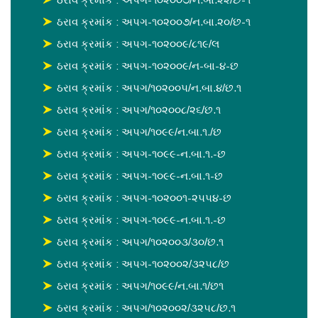
ઠરાવ ક્રમાંક : અપગ-૧૦૨૦૦૭/ન.બા.૨૦/છ-૧
ઠરાવ ક્રમાંક : અપગ-૧૦૨૦૦૯/૮૧૯/લ
ઠરાવ ક્રમાંક : અપગ-૧૦૨૦૦૯/ન-બા-૪-છ
ઠરાવ ક્રમાંક : અપગ/૧૦૨૦૦૫/ન.બા.૪/છ.૧
ઠરાવ ક્રમાંક : અપગ/૧૦૨૦૦૮/૨૬/છ.૧
ઠરાવ ક્રમાંક : અપગ/૧૦૯૯/ન.બા.૧./છ
ઠરાવ ક્રમાંક : અપગ-૧૦૯૯-ન.બા.૧.-છ
ઠરાવ ક્રમાંક : અપગ-૧૦૯૯-ન.બા.૧-છ
ઠરાવ ક્રમાંક : અપગ-૧૦૨૦૦૧-૨૫૫૪-છ
ઠરાવ ક્રમાંક : અપગ-૧૦૯૯-ન.બા.૧.-છ
ઠરાવ ક્રમાંક : અપગ/૧૦૨૦૦૩/૩૦/છ.૧
ઠરાવ ક્રમાંક : અપગ-૧૦૨૦૦૨/૩૨૫૮/છ
ઠરાવ ક્રમાંક : અપગ/૧૦૯૯/ન.બા.૧/છ૧
ઠરાવ ક્રમાંક : અપગ/૧૦૨૦૦૨/૩૨૫૮/છ.૧