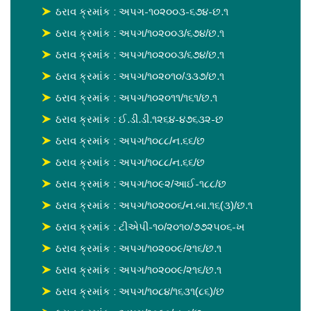
ઠરાવ ક્રમાંક : અપગ-૧૦૨૦૦૩-૬૭૪-છ.૧
ઠરાવ ક્રમાંક : અપગ/૧૦૨૦૦૩/૬૭૪/છ.૧
ઠરાવ ક્રમાંક : અપગ/૧૦૨૦૦૩/૬૭૪/છ.૧
ઠરાવ ક્રમાંક : અપગ/૧૦૨૦૧૦/૩૩૭/છ.૧
ઠરાવ ક્રમાંક : અપગ/૧૦૨૦૧૧/૧૬૧/છ.૧
ઠરાવ ક્રમાંક : ઈ.ડી.ડી.૧૨૬૪-૪૭૬૩૨-છ
ઠરાવ ક્રમાંક : અપગ/૧૦૮૮/ન.૬૬/છ
ઠરાવ ક્રમાંક : અપગ/૧૦૮૮/ન.૬૬/છ
ઠરાવ ક્રમાંક : અપગ/૧૦૯૨/આઈ-૧૮૮/છ
ઠરાવ ક્રમાંક : અપગ/૧૦૨૦૦૬/ન.બા.૧૬(૩)/છ.૧
ઠરાવ ક્રમાંક : ટીએપી-૧૦/૨૦૧૦/૭૭૨૫૦૬-ખ
ઠરાવ ક્રમાંક : અપગ/૧૦૨૦૦૯/૨૧૬/છ.૧
ઠરાવ ક્રમાંક : અપગ/૧૦૨૦૦૯/૨૧૬/છ.૧
ઠરાવ ક્રમાંક : અપગ/૧૦૮૪/૧૬૩૧(૮૬)/છ