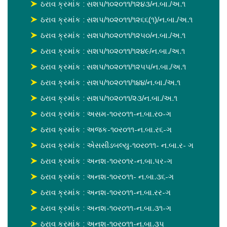
ઠરાવ ક્રમાંક : સશપ/૧૦૨૦૧૧/૧૨૪૩/ન.બા./અ.૧
ઠરાવ ક્રમાંક : સશપ/૧૦૨૦૧૧/૧૨૬૬(૧)/ન.બા./અ.૧
ઠરાવ ક્રમાંક : સશપ/૧૦૨૦૧૧/૧૨૫૦/ન.બા./અ.૧
ઠરાવ ક્રમાંક : સશપ/૧૦૨૦૧૧/૧૨૪૯/ન.બા./અ.૧
ઠરાવ ક્રમાંક : સશપ/૧૦૨૦૧૧/૧૨૫૫/ન.બા./અ.૧
ઠરાવ ક્રમાંક : સશપ/૧૦૨૦૧૧/૧૪૪/ન.બા./અ.૧
ઠરાવ ક્રમાંક : સશપ/૧૦૨૦૧૧/૨૩/ન.બા./અ.૧
ઠરાવ ક્રમાંક : અસમ-૧૦ર૦૧૧-ન.બા.ર૦-ગ
ઠરાવ ક્રમાંક : અજક-૧૦ર૦૧૧-ન.બા.ર૬-ગ
ઠરાવ ક્રમાંક : એસસીડબલ્યુ-૧૦ર૦૧૧- ન.બા.ર- ગ
ઠરાવ ક્રમાંક : અનશ-૧૦ર૦૧ર-ન.બા.પર-ગ
ઠરાવ ક્રમાંક : અનશ-૧૦ર૦૧૧- ન.બા.૩૬-ગ
ઠરાવ ક્રમાંક : અનશ-૧૦ર૦૧૧-ન.બા.રર-ગ
ઠરાવ ક્રમાંક : અનશ-૧૦ર૦૧૧-ન.બા.૩૧-ગ
ઠરાવ ક્રમાંક : અનશ-૧૦ર૦૧૧-ન.બા.૩પ