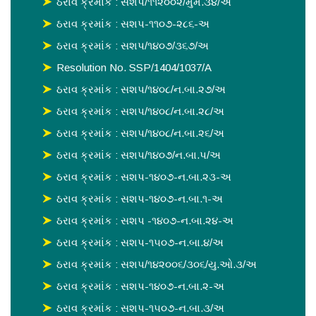
ઠરાવ ક્રમાંક : સશપ/૧૧૨૦૦૨/મુમ.૩૪/અ
ઠરાવ ક્રમાંક : સશપ-૧૧૦૭-૨૮૬-અ
ઠરાવ ક્રમાંક : સશપ/૧૪૦૭/૩૬૭/અ
Resolution No. SSP/1404/1037/A
ઠરાવ ક્રમાંક : સશપ/૧૪૦૮/ન.બા.૨૭/અ
ઠરાવ ક્રમાંક : સશપ/૧૪૦૮/ન.બા.૨૮/અ
ઠરાવ ક્રમાંક : સશપ/૧૪૦૮/ન.બા.૨૬/અ
ઠરાવ ક્રમાંક : સશપ/૧૪૦૭/ન.બા.પ/અ
ઠરાવ ક્રમાંક : સશપ-૧૪૦૭-ન.બા.૨૩-અ
ઠરાવ ક્રમાંક : સશપ-૧૪૦૭-ન.બા.૧-અ
ઠરાવ ક્રમાંક : સશપ -૧૪૦૭-ન.બા.૨૪-અ
ઠરાવ ક્રમાંક : સશપ-૧૫૦૭-ન.બા.૪/અ
ઠરાવ ક્રમાંક : સશપ/૧૪૨૦૦૬/૩૦૬/યુ.ઓ.૩/અ
ઠરાવ ક્રમાંક : સશપ-૧૪૦૭-ન.બા.૨-અ
ઠરાવ ક્રમાંક : સશપ-૧૫૦૭-ન.બા.૩/અ