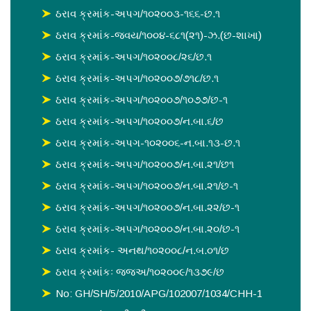
ઠરાવ ક્રમાંક-અપગ/૧૦૨૦૦૩-૧૬૬-છ.૧
ઠરાવ ક્રમાંક-જવય/૧૦૦૪-૬૮૧(૨૧)-ઝ.(છ-શાખા)
ઠરાવ ક્રમાંક-અપગ/૧૦૨૦૦૮/૨૬/છ.૧
ઠરાવ ક્રમાંક-અપગ/૧૦૨૦૦૭/૭૧૮/છ.૧
ઠરાવ ક્રમાંક-અપગ/૧૦૨૦૦૭/૧૦૭૭/છ-૧
ઠરાવ ક્રમાંક-અપગ/૧૦૨૦૦૭/ન.બા.૬/છ
ઠરાવ ક્રમાંક-અપગ-૧૦૨૦૦૬-ન.બા.૧૩-છ.૧
ઠરાવ ક્રમાંક-અપગ/૧૦૨૦૦૭/ન.બા.૨૧/છ૧
ઠરાવ ક્રમાંક-અપગ/૧૦૨૦૦૭/ન.બા.૨૧/છ-૧
ઠરાવ ક્રમાંક-અપગ/૧૦૨૦૦૭/ન.બા.૨૨/છ-૧
ઠરાવ ક્રમાંક-અપગ/૧૦૨૦૦૭/ન.બા.૨૦/છ-૧
ઠરાવ ક્રમાંક- અનથ/૧૦૨૦૦૮/ન.બ.૦૧/છ
ઠરાવ ક્રમાંકઃ જજઅ/૧૦૨૦૦૯/૧૩૭૯/છ
No: GH/SH/5/2010/APG/102007/1034/CHH-1