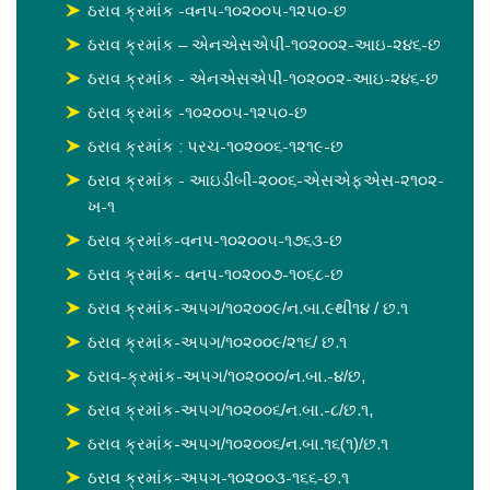
ઠરાવ ક્રમાંક -વનપ-૧૦૨૦૦૫-૧૨૫૦-છ
ઠરાવ ક્રમાંક – એનએસએપી-૧૦૨૦૦૨-આઇ-૨૪૬-છ
ઠરાવ ક્રમાંક - એનએસએપી-૧૦૨૦૦૨-આઇ-૨૪૬-છ
ઠરાવ ક્રમાંક -૧૦૨૦૦૫-૧૨૫૦-છ
ઠરાવ ક્રમાંક : પરચ-૧૦૨૦૦૬-૧૨૧૯-છ
ઠરાવ ક્રમાંક - આઇડીબી-૨૦૦૬-એસએફએસ-૨૧૦૨-
ખ-૧
ઠરાવ ક્રમાંક-વનપ-૧૦૨૦૦૫-૧૭૬૩-છ
ઠરાવ ક્રમાંક- વનપ-૧૦૨૦૦૭-૧૦૬૮-છ
ઠરાવ ક્રમાંક-અપગ/૧૦૨૦૦૯/ન.બા.૯થી૧૪ / છ.૧
ઠરાવ ક્રમાંક-અપગ/૧૦૨૦૦૯/૨૧૬/ છ.૧
ઠરાવ-ક્રમાંક-અપગ/૧૦૨૦૦૦/ન.બા.-૪/છ,
ઠરાવ ક્રમાંક-અપગ/૧૦૨૦૦૬/ન.બા.-૮/છ.૧,
ઠરાવ ક્રમાંક-અપગ/૧૦૨૦૦૬/ન.બા.૧૬(૧)/છ.૧
ઠરાવ ક્રમાંક-અપગ-૧૦૨૦૦૩-૧૬૬-છ.૧