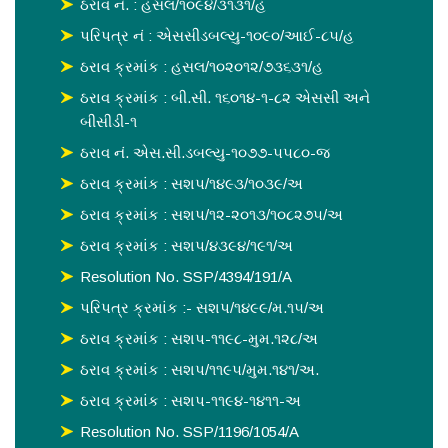
ઠરાવ નં. : હસલ/૧૦૯૪/૩૧૩૧/હ
પરિપત્ર નં : એસસીડબલ્યુ-૧૦૯૦/આઈ-૮૫/હ
ઠરાવ ક્રમાંક : હસલ/૧૦૨૦૧૨/૭૩૬૩૧/હ
ઠરાવ ક્રમાંક : બી.સી. ૧૬૦૧૪-૧-૮૨ એસસી અને
બીસીડી-૧
ઠરાવ નં. એસ.સી.ડબલ્યુ-૧૦૭૭-૫૫૮૦-જ
ઠરાવ ક્રમાંક : સશપ/૧૪૯૩/૧૦૩૯/અ
ઠરાવ ક્રમાંક : સશપ/૧૨-૨૦૧૩/૧૦૮૨૭૫/અ
ઠરાવ ક્રમાંક : સશપ/૪૩૯૪/૧૯૧/અ
Resolution No. SSP/4394/191/A
પરિપત્ર ક્રમાંક :- સશપ/૧૪૯૯/મ.૧૫/અ
ઠરાવ ક્રમાંક : સશપ-૧૧૯૮-મુમ.૧૨૮/અ
ઠરાવ ક્રમાંક : સશપ/૧૧૯૫/મુમ.૧૪૧/અ.
ઠરાવ ક્રમાંક : સશપ-૧૧૯૪-૧૪૧૧-અ
Resolution No. SSP/1196/1054/A