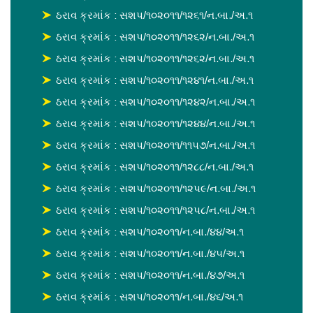
ઠરાવ ક્રમાંક : સશપ/૧૦૨૦૧૧/૧૨૬૧/ન.બા./અ.૧
ઠરાવ ક્રમાંક : સશપ/૧૦૨૦૧૧/૧૨૬૨/ન.બા./અ.૧
ઠરાવ ક્રમાંક : સશપ/૧૦૨૦૧૧/૧૨૬૨/ન.બા./અ.૧
ઠરાવ ક્રમાંક : સશપ/૧૦૨૦૧૧/૧૨૪૧/ન.બા./અ.૧
ઠરાવ ક્રમાંક : સશપ/૧૦૨૦૧૧/૧૨૪૨/ન.બા./અ.૧
ઠરાવ ક્રમાંક : સશપ/૧૦૨૦૧૧/૧૨૪૪/ન.બા./અ.૧
ઠરાવ ક્રમાંક : સશપ/૧૦૨૦૧૧/૧૧૫૭/ન.બા./અ.૧
ઠરાવ ક્રમાંક : સશપ/૧૦૨૦૧૧/૧૨૮૮/ન.બા./અ.૧
ઠરાવ ક્રમાંક : સશપ/૧૦૨૦૧૧/૧૨૫૯/ન.બા./અ.૧
ઠરાવ ક્રમાંક : સશપ/૧૦૨૦૧૧/૧૨૫૮/ન.બા./અ.૧
ઠરાવ ક્રમાંક : સશપ/૧૦૨૦૧૧/ન.બા./૪૪/અ.૧
ઠરાવ ક્રમાંક : સશપ/૧૦૨૦૧૧/ન.બા./૪૫/અ.૧
ઠરાવ ક્રમાંક : સશપ/૧૦૨૦૧૧/ન.બા./૪૭/અ.૧
ઠરાવ ક્રમાંક : સશપ/૧૦૨૦૧૧/ન.બા./૪૬/અ.૧