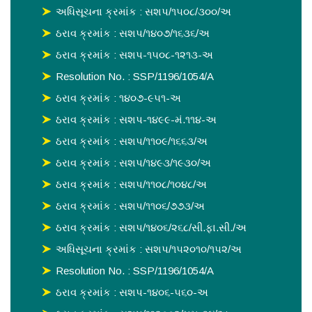
અધિસૂચના ક્રમાંક : સશપ/૧૫૦૮/૩૦૦/અ
ઠરાવ ક્રમાંક : સશપ/૧૪૦૭/૧૬૩૬/અ
ઠરાવ ક્રમાંક : સશપ-૧૫૦૮-૧૨૧૩-અ
Resolution No. : SSP/1196/1054/A
ઠરાવ ક્રમાંક : ૧૪૦૭-૯૫૧-અ
ઠરાવ ક્રમાંક : સશપ-૧૪૯૯-મં.૧૧૪-અ
ઠરાવ ક્રમાંક : સશપ/૧૧૦૯/૧૬૬૩/અ
ઠરાવ ક્રમાંક : સશપ/૧૪૯૩/૧૯૩૦/અ
ઠરાવ ક્રમાંક : સશપ/૧૧૦૮/૧૦૪૮/અ
ઠરાવ ક્રમાંક : સશપ/૧૧૦૬/૭૭૩/અ
ઠરાવ ક્રમાંક : સશપ/૧૪૦૬/૨૬૮/સી.ફા.સી./અ
અધિસૂચના ક્રમાંક : સશપ/૧૫૨૦૧૦/૧૫૨/અ
Resolution No. : SSP/1196/1054/A
ઠરાવ ક્રમાંક : સશપ-૧૪૦૬-૫૬૦-અ