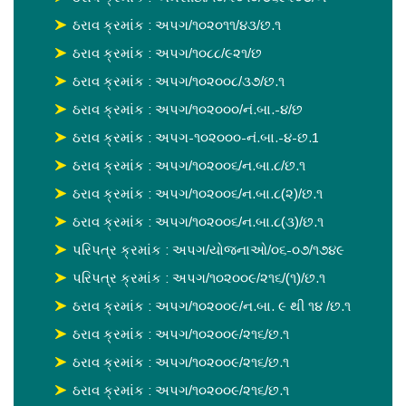
ઠરાવ ક્રમાંક : અપગ/૧૦૨૦૧૧/૪૩/છ.૧
ઠરાવ ક્રમાંક : અપગ/૧૦૮૮/૯૨૧/છ
ઠરાવ ક્રમાંક : અપગ/૧૦૨૦૦૮/૩૭/છ.૧
ઠરાવ ક્રમાંક : અપગ/૧૦૨૦૦૦/નં.બા.-૪/છ
ઠરાવ ક્રમાંક : અપગ-૧૦૨૦૦૦-નં.બા.-૪-છ.1
ઠરાવ ક્રમાંક : અપગ/૧૦૨૦૦૬/ન.બા.૮/છ.૧
ઠરાવ ક્રમાંક : અપગ/૧૦૨૦૦૬/ન.બા.૮(૨)/છ.૧
ઠરાવ ક્રમાંક : અપગ/૧૦૨૦૦૬/ન.બા.૮(૩)/છ.૧
પરિપત્ર ક્રમાંક : અપગ/યોજનાઓ/૦૬-૦૭/૧૭૪૯
પરિપત્ર ક્રમાંક : અપગ/૧૦૨૦૦૯/૨૧૬/(૧)/છ.૧
ઠરાવ ક્રમાંક : અપગ/૧૦૨૦૦૯/ન.બા. ૯ થી ૧૪ /છ.૧
ઠરાવ ક્રમાંક : અપગ/૧૦૨૦૦૯/૨૧૬/છ.૧
ઠરાવ ક્રમાંક : અપગ/૧૦૨૦૦૯/૨૧૬/છ.૧
ઠરાવ ક્રમાંક : અપગ/૧૦૨૦૦૯/૨૧૬/છ.૧