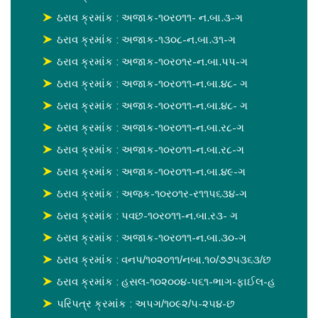
ઠરાવ ક્રમાંક : અજાક-૧૦ર૦૧૧- ન.બા.૩-ગ
ઠરાવ ક્રમાંક : અજાક-૧૩૦૮-ન.બા.૩૧-ગ
ઠરાવ ક્રમાંક : અજાક-૧૦ર૦૧ર-ન.બા.પપ-ગ
ઠરાવ ક્રમાંક : અજાક-૧૦ર૦૧૧-ન.બા.૪૮- ગ
ઠરાવ ક્રમાંક : અજાક-૧૦ર૦૧૧-ન.બા.૪૮- ગ
ઠરાવ ક્રમાંક : અજાક-૧૦ર૦૧૧-ન.બા.ર૮-ગ
ઠરાવ ક્રમાંક : અજાક-૧૦ર૦૧૧-ન.બા.ર૮-ગ
ઠરાવ ક્રમાંક : અજાક-૧૦ર૦૧૧-ન.બા.૪૯-ગ
ઠરાવ ક્રમાંક : અજક-૧૦ર૦૧ર-ર૧૧પ૬૩૪-ગ
ઠરાવ ક્રમાંક : પવછ-૧૦ર૦૧૧-ન.બા.ર૩- ગ
ઠરાવ ક્રમાંક : અજાક-૧૦ર૦૧૧-ન.બા.૩૦-ગ
ઠરાવ ક્રમાંક : વનપ/૧૦૨૦૧૧/નબા.૧૦/૭૭૫૩૬૩/છ
ઠરાવ ક્રમાંક : હસલ-૧૦૨૦૦૪-૫૬૧-ભાગ-ફાઈલ-હ
પરિપત્ર ક્રમાંક : અપગ/૧૦૯૨/૫-૨૫૪-છ