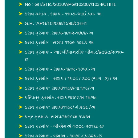
No : GH/SH/5/2010/APG/102007/1034/CHH1
ઠરાવ કમાંક : સશપ - ૧૧૦૭-આઈ.૫૦- અ
G.R. :APG/102008/1596/CHH1
ઠરાવ ક્રમાંક :સશપ-૧૪૦૨-૧૪૪૪-અ
ઠરાવ ક્રમાંક : સશપ-૧૧૦૯-૧૬૬૩-અ
ઠરાવ ક્રમાંક - આરબી/માનસીક બીમાર/૪૩૪૩/૨૦૧૦-
છ
ઠરાવ ક્રમાંક - સશપ-૧૪૦૮-૧૭૫૬-અ
ઠરાવ ક્રમાંક - સશપ / ૧૫૦૮ / ૩૦૦ (ભાગ -૨) / અ
ઠરાવ ક્રમાંકઃ સશપ/૧૧૯૪/ખા.૧૦૯/અ
પરિપત્ર ક્રમાંકઃ સશપ/૧૪૯૯/મં.૧૫/અ
ઠરાવ ક્રમાંકઃ સશપ/૧૧૯૮/ મં.૨૩૮ /અ
પત્ર ક્રમાંકઃ સશપ/૧૪૯૯/મં.૧૫/અ
ઠરાવ ક્રમાંક - બીએમએ-૧૦૭૮-૨૦૧૬૮-છ
ઠરાવ ક્રમાંક - બમઅ - ૧૦૭૯-૬૫૩૨૫-છ