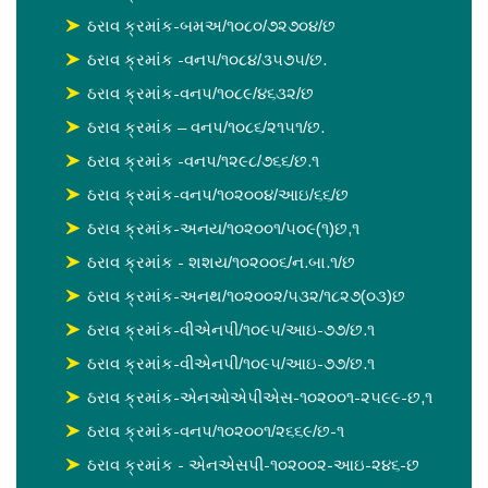
ઠરાવ ક્રમાંક-બમઅ/૧૦૮૦/૭૨૭૦૪/છ
ઠરાવ ક્રમાંક -વનપ/૧૦૮૪/૩૫૭૫/છ.
ઠરાવ ક્રમાંક-વનપ/૧૦૮૯/૪૬૩૨/છ
ઠરાવ ક્રમાંક – વનપ/૧૦૮૬/૨૧૫૧/છ.
ઠરાવ ક્રમાંક -વનપ/૧૨૯૮/૭૬૬/છ.૧
ઠરાવ ક્રમાંક-વનપ/૧૦૨૦૦૪/આઇ/૬૬/છ
ઠરાવ ક્રમાંક-અનય/૧૦૨૦૦૧/૫૦૯(૧)છ,૧
ઠરાવ ક્રમાંક - શશય/૧૦૨૦૦૬/ન.બા.૧/છ
ઠરાવ ક્રમાંક-અનથ/૧૦૨૦૦૨/૫૩૨/૧૮૨૭(૦૩)છ
ઠરાવ ક્રમાંક-વીએનપી/૧૦૯૫/આઇ-૭૭/છ.૧
ઠરાવ ક્રમાંક-વીએનપી/૧૦૯૫/આઇ-૭૭/છ.૧
ઠરાવ ક્રમાંક-એનઓએપીએસ-૧૦૨૦૦૧-૨૫૯૯-છ,૧
ઠરાવ ક્રમાંક-વનપ/૧૦૨૦૦૧/૨૬૬૯/છ-૧
ઠરાવ ક્રમાંક - એનએસપી-૧૦૨૦૦૨-આઇ-૨૪૬-છ