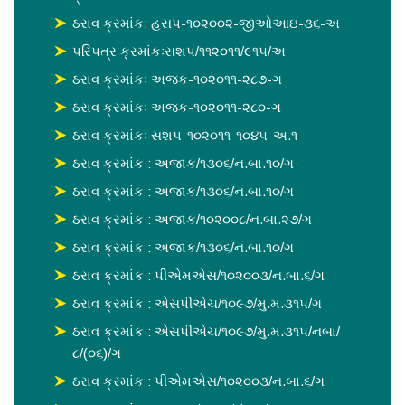
ઠરાવ ક્રમાંક: હસપ-૧૦૨૦૦૨-જીઓઆઇ-૩૬-અ
પરિપત્ર ક્રમાંકઃસશપ/૧૧૨૦૧૧/૯૧૫/અ
ઠરાવ ક્રમાંકઃ અજક-૧૦૨૦૧૧-૨૮૭-ગ
ઠરાવ ક્રમાંકઃ અજક-૧૦૨૦૧૧-૨૮૦-ગ
ઠરાવ ક્રમાંકઃ સશપ-૧૦૨૦૧૧-૧૦૪૫-અ.૧
ઠરાવ ક્રમાંક : અજાક/૧૩૦૬/ન.બા.૧૦/ગ
ઠરાવ ક્રમાંક : અજાક/૧૩૦૬/ન.બા.૧૦/ગ
ઠરાવ ક્રમાંક : અજાક/૧૦૨૦૦૮/ન.બા.૨૭/ગ
ઠરાવ ક્રમાંક : અજાક/૧૩૦૬/ન.બા.૧૦/ગ
ઠરાવ ક્રમાંક : પીએમએસ/૧૦૨૦૦૩/ન.બા.૬/ગ
ઠરાવ ક્રમાંક : એસપીએચ/૧૦૯૭/મુ.મ.૩૧૫/ગ
ઠરાવ ક્રમાંક : એસપીએચ/૧૦૯૭/મુ.મ.૩૧૫/નબા/
૮/(૦૬)/ગ
ઠરાવ ક્રમાંક : પીએમએસ/૧૦૨૦૦૩/ન.બા.૬/ગ