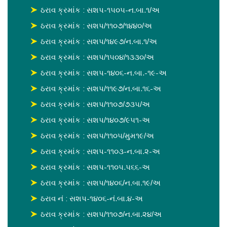
ઠરાવ ક્રમાંક : સશપ-૧૫૦૫-ન.બા.૧/અ
ઠરાવ ક્રમાંક : સશપ/૧૧૦૭/૧૪૪૦/અ
ઠરાવ ક્રમાંક : સશપ/૧૪૯૭/ન.બા.૧/અ
ઠરાવ ક્રમાંક : સશપ/૧૫૦૪/૧૩૩૦/અ
ઠરાવ ક્રમાંક : સશપ-૧૪૦૬-ન.બા.-૧૯-અ
ઠરાવ ક્રમાંક : સશપ/૧૧૯૭/ન.બા.૧૬-અ
ઠરાવ ક્રમાંક : સશપ/૧૧૦૭/૭૩૫/અ
ઠરાવ ક્રમાંક : સશપ/૧૪૦૭/૯૫૧-અ
ઠરાવ ક્રમાંક : સશપ/૧૧૦૫/મુમ૧૯/અ
ઠરાવ ક્રમાંક : સશપ-૧૧૦૩-ન.બા.૨-અ
ઠરાવ ક્રમાંક : સશપ-૧૧૦૫.૫૬૬-અ
ઠરાવ ક્રમાંક : સશપ/૧૪૦૬/ન.બા.૧૯/અ
ઠરાવ નં : સશપ-૧૪૦૬-નં.બા.૪-અ
ઠરાવ ક્રમાંક : સશપ/૧૧૦૭/ન.બા.૨૪/અ