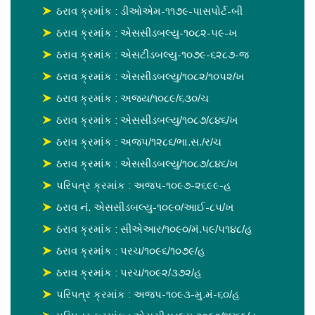
ઠરાવ ક્રમાંક : ડીઓએમ-૧૧૭૯-પાસપોર્ટ-બી
ઠરાવ ક્રમાંક : એસસીડબલ્યુ-૧૦૮૨-૫૯-ખ
ઠરાવ ક્રમાંક : એસટીડબલ્યુ-૧૦૭૯-૬૨૮૭-જ
ઠરાવ ક્રમાંક : એસસીડબલ્યુ/૧૦૮૨/૧૦૫૨/ખ
ઠરાવ ક્રમાંક : અજય/૧૦૮૯/૬૩૦/ચ
ઠરાવ ક્રમાંક : એસસીડબલ્યુ/૧૦૮૭/૮૪૬/ખ
ઠરાવ ક્રમાંક : અજપ/૧૨૮૬/ભા.સ./ર/ચ
ઠરાવ ક્રમાંક : એસસીડબલ્યુ/૧૦૮૭/૮૪૬/ખ
પરિપત્ર ક્રમાંક : અજપ-૧૦૯૭-૨૬૯૯-હ
ઠરાવ નં. એસસીડબલ્યુ-૧૦૯૦/આઈ-૮૫/ખ
ઠરાવ ક્રમાંક : સીએઆર/૧૦૯૦/મં.૫૯/૫૧૪૮/હ
ઠરાવ ક્રમાંક : પરચ/૧૦૯૬/૧૦૭૯/હ
ઠરાવ ક્રમાંક : પરચ/૧૦૯૨/૩૭૨/હ
પરિપત્ર ક્રમાંક : અજપ-૧૦૯૩-મુ.મં-૬૦/હ