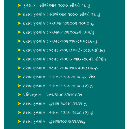
ક્રમાંક : સીએઆર-૧૦૯૦-સીઓ-૧૬-હ
ઠરાવ ક્રમાંક : સીએઆર-૧૦૯૦-સીઓ-૧૬-હ
ઠરાવ ક્રમાંક : અપજ-૧૦૨૦૦૨-૧૦૫૦-હ
ઠરાવ ક્રમાંક : અજપ-૧૦૨૦૦૮/મં.૧૫૫/હ
ઠરાવ ક્રમાંક : અબડ-૧૦૨૦૧૨-૮૫૫૮૮૯-હ
ઠરાવ ક્રમાંક : જપસ-૧૦૯૬/આઈ-૭૮(૯૫)(૧)/હ
ઠરાવ ક્રમાંક : જપસ-૧૦૯૬-આઈ-૭૮-(૯૫)(૧)હ
ઠરાવ ક્રમાંક : જપસ-૧૦૨૦૧૦-૫૦૫૮૦૪-હ
ઠરાવ ક્રમાંક : સમત-૧૩૮૫-૧૬૦૮-હ. સેલ
ઠરાવ ક્રમાંક : સમત-૧૩૮૫-૧૬૦૮-(૨) હ
પરિપત્ર નં. : પરચ/૨૦૯૩/૪૧૯૯/ખ
ઠરાવ ક્રમાંક : હસલ-૧૦૯૪-૩૧૩૧-હ
ઠરાવ ક્રમાંક : સમત-૧૩૮૫-૧૬૦૮-(૨)-હ
ઠરાવ ક્રમાંક : હસલ/૧૦૯૪/૩૧૩૧/હ