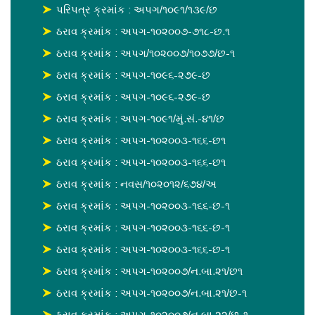
પરિપત્ર ક્રમાંક : અપગ/૧૦૯૧/૧૩૯/છ
ઠરાવ ક્રમાંક : અપગ-૧૦૨૦૦૭-૭૧૮-છ.૧
ઠરાવ ક્રમાંક : અપગ/૧૦૨૦૦૭/૧૦૭૭/છ-૧
ઠરાવ ક્રમાંક : અપગ-૧૦૯૬-૨૭૯-છ
ઠરાવ ક્રમાંક : અપગ-૧૦૯૬-૨૭૯-છ
ઠરાવ ક્રમાંક : અપગ-૧૦૯૧/મું.સં.-૪૧/છ
ઠરાવ ક્રમાંક : અપગ-૧૦૨૦૦૩-૧૬૬-છ૧
ઠરાવ ક્રમાંક : અપગ-૧૦૨૦૦૩-૧૬૬-છ૧
ઠરાવ ક્રમાંક : નવસ/૧૦૨૦૧૨/૬૭૪/અ
ઠરાવ ક્રમાંક : અપગ-૧૦૨૦૦૩-૧૬૬-છ-૧
ઠરાવ ક્રમાંક : અપગ-૧૦૨૦૦૩-૧૬૬-છ-૧
ઠરાવ ક્રમાંક : અપગ-૧૦૨૦૦૩-૧૬૬-છ-૧
ઠરાવ ક્રમાંક : અપગ-૧૦૨૦૦૭/ન.બા.૨૧/છ૧
ઠરાવ ક્રમાંક : અપગ-૧૦૨૦૦૭/ન.બા.૨૧/છ-૧
ઠરાવ ક્રમાંક : અપગ-૧૦૨૦૦૭/ન.બા.૨૨/છ-૧