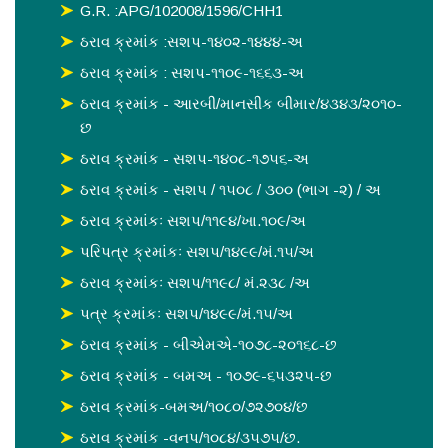
G.R. :APG/102008/1596/CHH1
ઠરાવ ક્રમાંક :સશપ-૧૪૦૨-૧૪૪૪-અ
ઠરાવ ક્રમાંક : સશપ-૧૧૦૯-૧૬૬૩-અ
ઠરાવ ક્રમાંક - આરબી/માનસીક બીમાર/૪૩૪૩/૨૦૧૦-
છ
ઠરાવ ક્રમાંક - સશપ-૧૪૦૮-૧૭૫૬-અ
ઠરાવ ક્રમાંક - સશપ / ૧૫૦૮ / ૩૦૦ (ભાગ -૨) / અ
ઠરાવ ક્રમાંકઃ સશપ/૧૧૯૪/ખા.૧૦૯/અ
પરિપત્ર ક્રમાંકઃ સશપ/૧૪૯૯/મં.૧૫/અ
ઠરાવ ક્રમાંકઃ સશપ/૧૧૯૮/ મં.૨૩૮ /અ
પત્ર ક્રમાંકઃ સશપ/૧૪૯૯/મં.૧૫/અ
ઠરાવ ક્રમાંક - બીએમએ-૧૦૭૮-૨૦૧૬૮-છ
ઠરાવ ક્રમાંક - બમઅ - ૧૦૭૯-૬૫૩૨૫-છ
ઠરાવ ક્રમાંક-બમઅ/૧૦૮૦/૭૨૭૦૪/છ
ઠરાવ ક્રમાંક -વનપ/૧૦૮૪/૩૫૭૫/છ.