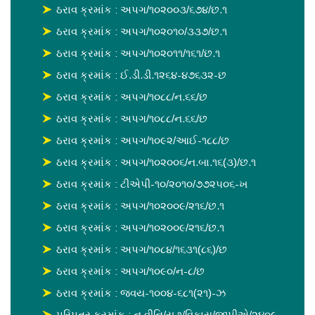
ઠરાવ ક્રમાંક : અપગ/૧૦૨૦૦૩/૬૭૪/છ.૧
ઠરાવ ક્રમાંક : અપગ/૧૦૨૦૧૦/૩૩૭/છ.૧
ઠરાવ ક્રમાંક : અપગ/૧૦૨૦૧૧/૧૬૧/છ.૧
ઠરાવ ક્રમાંક : ઈ.ડી.ડી.૧૨૬૪-૪૭૬૩૨-છ
ઠરાવ ક્રમાંક : અપગ/૧૦૮૮/ન.૬૬/છ
ઠરાવ ક્રમાંક : અપગ/૧૦૮૮/ન.૬૬/છ
ઠરાવ ક્રમાંક : અપગ/૧૦૯૨/આઈ-૧૮૮/છ
ઠરાવ ક્રમાંક : અપગ/૧૦૨૦૦૬/ન.બા.૧૬(૩)/છ.૧
ઠરાવ ક્રમાંક : ટીએપી-૧૦/૨૦૧૦/૭૭૨૫૦૬-ખ
ઠરાવ ક્રમાંક : અપગ/૧૦૨૦૦૯/૨૧૬/છ.૧
ઠરાવ ક્રમાંક : અપગ/૧૦૨૦૦૯/૨૧૬/છ.૧
ઠરાવ ક્રમાંક : અપગ/૧૦૮૪/૧૬૩૧(૮૬)/છ
ઠરાવ ક્રમાંક : અપગ/૧૦૯૦/ન-૮/છ
ઠરાવ ક્રમાંક : જવય-૧૦૦૪-૬૮૧(૨૧)-ઝ
પરિપત્ર ક્રમાંક : ન.વીનિ/યુ.૧/વિકાસ/જીપીએ/૨૪૦૯