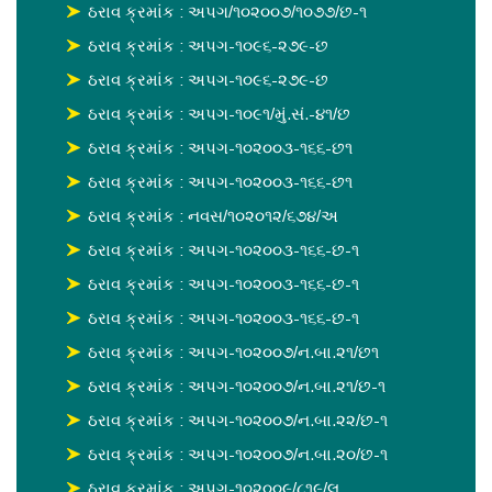
ઠરાવ ક્રમાંક : અપગ/૧૦૨૦૦૭/૧૦૭૭/છ-૧
ઠરાવ ક્રમાંક : અપગ-૧૦૯૬-૨૭૯-છ
ઠરાવ ક્રમાંક : અપગ-૧૦૯૬-૨૭૯-છ
ઠરાવ ક્રમાંક : અપગ-૧૦૯૧/મું.સં.-૪૧/છ
ઠરાવ ક્રમાંક : અપગ-૧૦૨૦૦૩-૧૬૬-છ૧
ઠરાવ ક્રમાંક : અપગ-૧૦૨૦૦૩-૧૬૬-છ૧
ઠરાવ ક્રમાંક : નવસ/૧૦૨૦૧૨/૬૭૪/અ
ઠરાવ ક્રમાંક : અપગ-૧૦૨૦૦૩-૧૬૬-છ-૧
ઠરાવ ક્રમાંક : અપગ-૧૦૨૦૦૩-૧૬૬-છ-૧
ઠરાવ ક્રમાંક : અપગ-૧૦૨૦૦૩-૧૬૬-છ-૧
ઠરાવ ક્રમાંક : અપગ-૧૦૨૦૦૭/ન.બા.૨૧/છ૧
ઠરાવ ક્રમાંક : અપગ-૧૦૨૦૦૭/ન.બા.૨૧/છ-૧
ઠરાવ ક્રમાંક : અપગ-૧૦૨૦૦૭/ન.બા.૨૨/છ-૧
ઠરાવ ક્રમાંક : અપગ-૧૦૨૦૦૭/ન.બા.૨૦/છ-૧
ઠરાવ ક્રમાંક : અપગ-૧૦૨૦૦૯/૮૧૯/લ