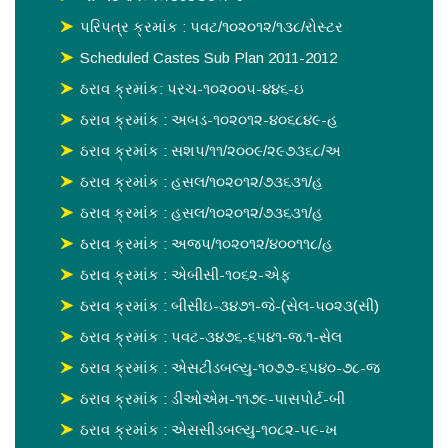
પરિપત્ર ક્રમાંક : પવટ/૧૦૨૦૧૨/૧૩૮/રોસ્ટર
Scheduled Castes Sub Plan 2011-2012
ઠરાવ ક્રમાંક: પરચ-૧૦૨૦૦૫-૪૪૬-ઇ
ઠરાવ ક્રમાંક : અબડ-૧૦૨૦૧૨-૪૦૬૮૪૯-હ
ઠરાવ ક્રમાંક : સશપ/૧૧/૨૦૦૯/૨૯૭૩૬૮/અ
ઠરાવ ક્રમાંક : હસલ/૧૦૨૦૧૨/૭૩૬૩૧/હ
ઠરાવ ક્રમાંક : હસલ/૧૦૨૦૧૨/૭૩૬૩૧/હ
ઠરાવ ક્રમાંક : અજપ/૧૦૨૦૧૨/૪૦૦૧૧૮/હ
ઠરાવ ક્રમાંક : એબીસી-૧૦૬૨-એફ
ઠરાવ ક્રમાંક : બીસીઇ-૩૪૭૧-જે-(સેલ-૫૦૨૩(સી)
ઠરાવ ક્રમાંક : પવટ-૩૪૭૬-૬૫૪૧-જ.૧-સેલ
ઠરાવ ક્રમાંક : એસટીડબલ્યુ-૧૦૭૭-૬૫૪૦-૭૮-જ
ઠરાવ ક્રમાંક : ડીઓએમ-૧૧૭૯-પાસપોર્ટ-બી
ઠરાવ ક્રમાંક : એસસીડબલ્યુ-૧૦૮૨-૫૯-ખ