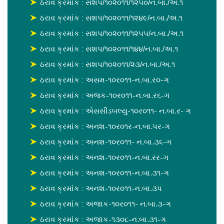
ઠરાવ ક્રમાંક : સશપ/૧૦૨૦૧૧/૧૨૫૦/ન.બા./અ.૧
ઠરાવ ક્રમાંક : સશપ/૧૦૨૦૧૧/૧૨૪૯/ન.બા./અ.૧
ઠરાવ ક્રમાંક : સશપ/૧૦૨૦૧૧/૧૨૫૫/ન.બા./અ.૧
ઠરાવ ક્રમાંક : સશપ/૧૦૨૦૧૧/૧૪૪/ન.બા./અ.૧
ઠરાવ ક્રમાંક : સશપ/૧૦૨૦૧૧/૨૩/ન.બા./અ.૧
ઠરાવ ક્રમાંક : અસમ-૧૦ર૦૧૧-ન.બા.ર૦-ગ
ઠરાવ ક્રમાંક : અજક-૧૦ર૦૧૧-ન.બા.ર૬-ગ
ઠરાવ ક્રમાંક : એસસીડબલ્યુ-૧૦ર૦૧૧- ન.બા.ર- ગ
ઠરાવ ક્રમાંક : અનશ-૧૦ર૦૧ર-ન.બા.પર-ગ
ઠરાવ ક્રમાંક : અનશ-૧૦ર૦૧૧- ન.બા.૩૬-ગ
ઠરાવ ક્રમાંક : અનશ-૧૦ર૦૧૧-ન.બા.રર-ગ
ઠરાવ ક્રમાંક : અનશ-૧૦ર૦૧૧-ન.બા.૩૧-ગ
ઠરાવ ક્રમાંક : અનશ-૧૦ર૦૧૧-ન.બા.૩પ
ઠરાવ ક્રમાંક : અજાક-૧૦ર૦૧૧- ન.બા.૩-ગ
ઠરાવ ક્રમાંક : અજાક-૧૩૦૮-ન.બા.૩૧-ગ