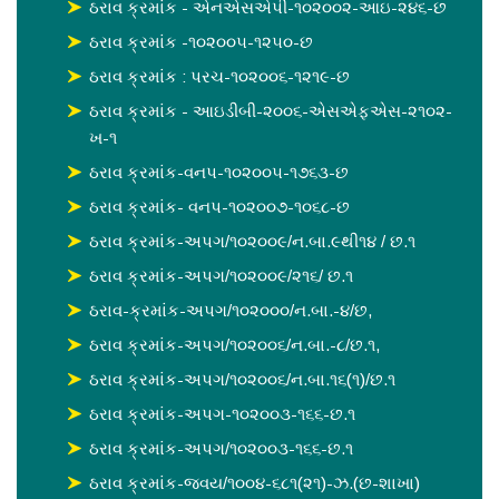
ઠરાવ ક્રમાંક - એનએસએપી-૧૦૨૦૦૨-આઇ-૨૪૬-છ
ઠરાવ ક્રમાંક -૧૦૨૦૦૫-૧૨૫૦-છ
ઠરાવ ક્રમાંક : પરચ-૧૦૨૦૦૬-૧૨૧૯-છ
ઠરાવ ક્રમાંક - આઇડીબી-૨૦૦૬-એસએફએસ-૨૧૦૨-
ખ-૧
ઠરાવ ક્રમાંક-વનપ-૧૦૨૦૦૫-૧૭૬૩-છ
ઠરાવ ક્રમાંક- વનપ-૧૦૨૦૦૭-૧૦૬૮-છ
ઠરાવ ક્રમાંક-અપગ/૧૦૨૦૦૯/ન.બા.૯થી૧૪ / છ.૧
ઠરાવ ક્રમાંક-અપગ/૧૦૨૦૦૯/૨૧૬/ છ.૧
ઠરાવ-ક્રમાંક-અપગ/૧૦૨૦૦૦/ન.બા.-૪/છ,
ઠરાવ ક્રમાંક-અપગ/૧૦૨૦૦૬/ન.બા.-૮/છ.૧,
ઠરાવ ક્રમાંક-અપગ/૧૦૨૦૦૬/ન.બા.૧૬(૧)/છ.૧
ઠરાવ ક્રમાંક-અપગ-૧૦૨૦૦૩-૧૬૬-છ.૧
ઠરાવ ક્રમાંક-અપગ/૧૦૨૦૦૩-૧૬૬-છ.૧
ઠરાવ ક્રમાંક-જવય/૧૦૦૪-૬૮૧(૨૧)-ઝ.(છ-શાખા)