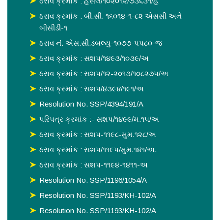
ઠરાવ ક્રમાંક : હસલ/૧૦૨૦૧૨/૭૩૬૩૧/હ
ઠરાવ ક્રમાંક : બી.સી. ૧૬૦૧૪-૧-૮૨ એસસી અને
બીસીડી-૧
ઠરાવ નં. એસ.સી.ડબલ્યુ-૧૦૭૭-૫૫૮૦-જ
ઠરાવ ક્રમાંક : સશપ/૧૪૯૩/૧૦૩૯/અ
ઠરાવ ક્રમાંક : સશપ/૧૨-૨૦૧૩/૧૦૮૨૭૫/અ
ઠરાવ ક્રમાંક : સશપ/૪૩૯૪/૧૯૧/અ
Resolution No. SSP/4394/191/A
પરિપત્ર ક્રમાંક :- સશપ/૧૪૯૯/મ.૧૫/અ
ઠરાવ ક્રમાંક : સશપ-૧૧૯૮-મુમ.૧૨૮/અ
ઠરાવ ક્રમાંક : સશપ/૧૧૯૫/મુમ.૧૪૧/અ.
ઠરાવ ક્રમાંક : સશપ-૧૧૯૪-૧૪૧૧-અ
Resolution No. SSP/1196/1054/A
Resolution No. SSP/1193/KH-102/A
Resolution No. SSP/1193/KH-102/A