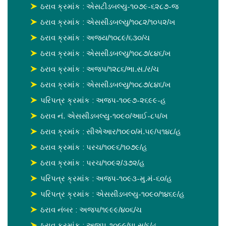
ઠરાવ ક્રમાંક : એસટીડબલ્યુ-૧૦૭૯-૬૨૮૭-જ
ઠરાવ ક્રમાંક : એસસીડબલ્યુ/૧૦૮૨/૧૦૫૨/ખ
ઠરાવ ક્રમાંક : અજય/૧૦૮૯/૬૩૦/ચ
ઠરાવ ક્રમાંક : એસસીડબલ્યુ/૧૦૮૭/૮૪૬/ખ
ઠરાવ ક્રમાંક : અજપ/૧૨૮૬/ભા.સ./ર/ચ
ઠરાવ ક્રમાંક : એસસીડબલ્યુ/૧૦૮૭/૮૪૬/ખ
પરિપત્ર ક્રમાંક : અજપ-૧૦૯૭-૨૬૯૯-હ
ઠરાવ નં. એસસીડબલ્યુ-૧૦૯૦/આઈ-૮૫/ખ
ઠરાવ ક્રમાંક : સીએઆર/૧૦૯૦/મં.૫૯/૫૧૪૮/હ
ઠરાવ ક્રમાંક : પરચ/૧૦૯૬/૧૦૭૯/હ
ઠરાવ ક્રમાંક : પરચ/૧૦૯૨/૩૭૨/હ
પરિપત્ર ક્રમાંક : અજપ-૧૦૯૩-મુ.મં-૬૦/હ
પરિપત્ર ક્રમાંક : એસસીડબલ્યુ-૧૦૯૦/૧૪૬૯/હ
ઠરાવ નંબર : અજપ/૧૯૯૯/૪૦૬/ચ
ઠરાવ ક્રમાંક : અજપ-૧૦૯૯/ઘા.સ/૬/હ