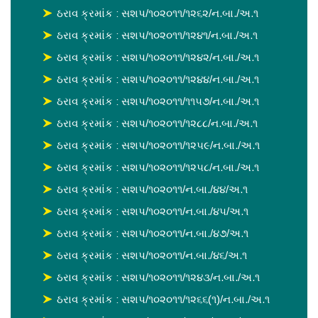
ઠરાવ ક્રમાંક : સશપ/૧૦૨૦૧૧/૧૨૬૨/ન.બા./અ.૧
ઠરાવ ક્રમાંક : સશપ/૧૦૨૦૧૧/૧૨૪૧/ન.બા./અ.૧
ઠરાવ ક્રમાંક : સશપ/૧૦૨૦૧૧/૧૨૪૨/ન.બા./અ.૧
ઠરાવ ક્રમાંક : સશપ/૧૦૨૦૧૧/૧૨૪૪/ન.બા./અ.૧
ઠરાવ ક્રમાંક : સશપ/૧૦૨૦૧૧/૧૧૫૭/ન.બા./અ.૧
ઠરાવ ક્રમાંક : સશપ/૧૦૨૦૧૧/૧૨૮૮/ન.બા./અ.૧
ઠરાવ ક્રમાંક : સશપ/૧૦૨૦૧૧/૧૨૫૯/ન.બા./અ.૧
ઠરાવ ક્રમાંક : સશપ/૧૦૨૦૧૧/૧૨૫૮/ન.બા./અ.૧
ઠરાવ ક્રમાંક : સશપ/૧૦૨૦૧૧/ન.બા./૪૪/અ.૧
ઠરાવ ક્રમાંક : સશપ/૧૦૨૦૧૧/ન.બા./૪૫/અ.૧
ઠરાવ ક્રમાંક : સશપ/૧૦૨૦૧૧/ન.બા./૪૭/અ.૧
ઠરાવ ક્રમાંક : સશપ/૧૦૨૦૧૧/ન.બા./૪૬/અ.૧
ઠરાવ ક્રમાંક : સશપ/૧૦૨૦૧૧/૧૨૪૩/ન.બા./અ.૧
ઠરાવ ક્રમાંક : સશપ/૧૦૨૦૧૧/૧૨૬૬(૧)/ન.બા./અ.૧