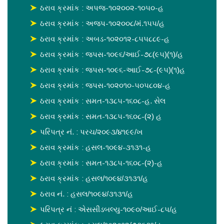
ઠરાવ ક્રમાંક : અપજ-૧૦૨૦૦૨-૧૦૫૦-હ
ઠરાવ ક્રમાંક : અજપ-૧૦૨૦૦૮/મં.૧૫૫/હ
ઠરાવ ક્રમાંક : અબડ-૧૦૨૦૧૨-૮૫૫૮૮૯-હ
ઠરાવ ક્રમાંક : જપસ-૧૦૯૬/આઈ-૭૮(૯૫)(૧)/હ
ઠરાવ ક્રમાંક : જપસ-૧૦૯૬-આઈ-૭૮-(૯૫)(૧)હ
ઠરાવ ક્રમાંક : જપસ-૧૦૨૦૧૦-૫૦૫૮૦૪-હ
ઠરાવ ક્રમાંક : સમત-૧૩૮૫-૧૬૦૮-હ. સેલ
ઠરાવ ક્રમાંક : સમત-૧૩૮૫-૧૬૦૮-(૨) હ
પરિપત્ર નં. : પરચ/૨૦૯૩/૪૧૯૯/ખ
ઠરાવ ક્રમાંક : હસલ-૧૦૯૪-૩૧૩૧-હ
ઠરાવ ક્રમાંક : સમત-૧૩૮૫-૧૬૦૮-(૨)-હ
ઠરાવ ક્રમાંક : હસલ/૧૦૯૪/૩૧૩૧/હ
ઠરાવ નં. : હસલ/૧૦૯૪/૩૧૩૧/હ
પરિપત્ર નં : એસસીડબલ્યુ-૧૦૯૦/આઈ-૮૫/હ