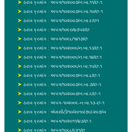
ઠરાવ ક્રમાંક : અપગ/૧૦૨૦૦૭/ન.બા.૧૧/છ-૧
ઠરાવ ક્રમાંક : અપગ/૧૦૨૦૦૭/ન.બા.૧૦/છ-૧
ઠરાવ ક્રમાંક : અપગ/૧૦૨૦૦૭/ન.બા.૯/છ૧
ઠરાવ ક્રમાંક : અપગ/૧૦૯૦/૪૭૫૨/છ
ઠરાવ ક્રમાંક : અપગ/૧૦૯૮/૧૪૧૭/છ
ઠરાવ ક્રમાંક : અપગ/૧૦૨૦૦૬/ન.બા.૧૩/છ.૧
ઠરાવ ક્રમાંક : અપગ/૧૦૨૦૦૬/ન.બા.૧૪/છ.૧
ઠરાવ ક્રમાંક : અપગ/૧૦૨૦૦૬/ન.બા.૧૫/છ.૧
ઠરાવ ક્રમાંક : અપગ/૧૦૨૦૦૭/ન.બા.૮/છ.૧
ઠરાવ ક્રમાંક : અપગ/૧૦૨૦૦૭/ન.બા.૭/છ-૧
ઠરાવ ક્રમાંક : અપગ/૧૦૨૦૦૭/ન.બા.૬/છ-૧
ઠરાવ ક્રમાંક : અપગ-૧૦૨૦૦૬-ન.બા.૧૩-છ-૧
ઠરાવ ક્રમાંક : એમસીટી/૧૦/૨૦૧૦/૭૬૯૨૦૭/ખ
ઠરાવ ક્રમાંક : અપગ/૧૦૨૦૧૧/૪૩/છ.૧
ઠરાવ ક્રમાંક : અપગ/૧૦૮૮/૯૨૧/છ