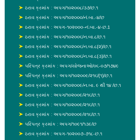
ઠરાવ ક્રમાંક : અપગ/૧૦૨૦૦૮/૩૭/છ.૧
ઠરાવ ક્રમાંક : અપગ/૧૦૨૦૦૦/નં.બા.-૪/છ
ઠરાવ ક્રમાંક : અપગ-૧૦૨૦૦૦-નં.બા.-૪-છ.1
ઠરાવ ક્રમાંક : અપગ/૧૦૨૦૦૬/ન.બા.૮/છ.૧
ઠરાવ ક્રમાંક : અપગ/૧૦૨૦૦૬/ન.બા.૮(૨)/છ.૧
ઠરાવ ક્રમાંક : અપગ/૧૦૨૦૦૬/ન.બા.૮(૩)/છ.૧
પરિપત્ર ક્રમાંક : અપગ/યોજનાઓ/૦૬-૦૭/૧૭૪૯
પરિપત્ર ક્રમાંક : અપગ/૧૦૨૦૦૯/૨૧૬/(૧)/છ.૧
ઠરાવ ક્રમાંક : અપગ/૧૦૨૦૦૯/ન.બા. ૯ થી ૧૪ /છ.૧
ઠરાવ ક્રમાંક : અપગ/૧૦૨૦૦૯/૨૧૬/છ.૧
ઠરાવ ક્રમાંક : અપગ/૧૦૨૦૦૯/૨૧૬/છ.૧
ઠરાવ ક્રમાંક : અપગ/૧૦૨૦૦૯/૨૧૬/છ.૧
પરિપત્ર ક્રમાંક : અપગ/૧૦૯૧/૧૩૯/છ
ઠરાવ ક્રમાંક : અપગ-૧૦૨૦૦૭-૭૧૮-છ.૧