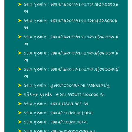
ઠરાવ ક્રમાંક : સશપ/૧૪૨૦૧૧/ન.બા.૧૨૫૧(૭૨૭૭૨૩)/
અ
ઠરાવ ક્રમાંક : સશપ/૧૪૨૦૧૧/ન.બા.૧૨૪૮(૭૨૭૬૪૦)/
અ
ઠરાવ ક્રમાંક : સશપ/૧૪૨૦૧૧/ન.બા.૧૨૫૦(૭૨૭૭૨૮)/
અ
ઠરાવ ક્રમાંક : સશપ/૧૪૨૦૧૧/ન.બા.૧૨૫૪(૭૨૭૭૦૬)/
અ
ઠરાવ ક્રમાંક : સશપ/૧૪૨૦૧૧/ન.બા.૧૨૫૨(૭૨૭૭૨૨)/
અ
ઠરાવ ક્રમાંક : હસલ/૧૦૨૦૧૨/નબા.૧/૭૪૪૬૨૬/હ
પરિપત્ર ક્રમાંક : સશપ-૧૧૨૦૧૧-૫૦૮૮૦૬-અ
ઠરાવ ક્રમાંક : સશપ-૪૩૯૪-૧૯૧-અ
ઠરાવ ક્રમાંક : સશપ/૧૧૯૪/૧૬૦૯(૧)/અ
ઠરાવ ક્રમાંક : સશપ/૧૧૯૪/૧૬૦૯/અ
ઠરાવ ક્રમાંક : અબડ-૧૦૨૦૦૩-૧૩૦૩-હ