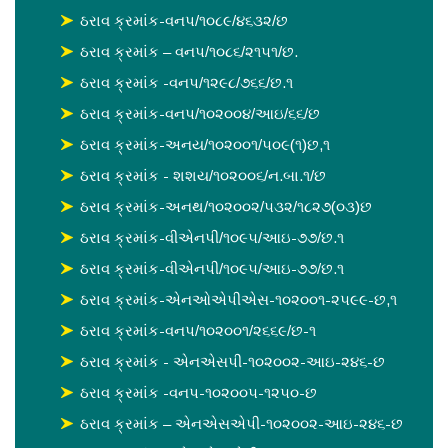
ઠરાવ ક્રમાંક-વનપ/૧૦૮૯/૪૬૩૨/છ
ઠરાવ ક્રમાંક – વનપ/૧૦૮૬/૨૧૫૧/છ.
ઠરાવ ક્રમાંક -વનપ/૧૨૯૮/૭૬૬/છ.૧
ઠરાવ ક્રમાંક-વનપ/૧૦૨૦૦૪/આઇ/૬૬/છ
ઠરાવ ક્રમાંક-અનય/૧૦૨૦૦૧/૫૦૯(૧)છ,૧
ઠરાવ ક્રમાંક - શશય/૧૦૨૦૦૬/ન.બા.૧/છ
ઠરાવ ક્રમાંક-અનથ/૧૦૨૦૦૨/૫૩૨/૧૮૨૭(૦૩)છ
ઠરાવ ક્રમાંક-વીએનપી/૧૦૯૫/આઇ-૭૭/છ.૧
ઠરાવ ક્રમાંક-વીએનપી/૧૦૯૫/આઇ-૭૭/છ.૧
ઠરાવ ક્રમાંક-એનઓએપીએસ-૧૦૨૦૦૧-૨૫૯૯-છ,૧
ઠરાવ ક્રમાંક-વનપ/૧૦૨૦૦૧/૨૬૬૯/છ-૧
ઠરાવ ક્રમાંક - એનએસપી-૧૦૨૦૦૨-આઇ-૨૪૬-છ
ઠરાવ ક્રમાંક -વનપ-૧૦૨૦૦૫-૧૨૫૦-છ
ઠરાવ ક્રમાંક – એનએસએપી-૧૦૨૦૦૨-આઇ-૨૪૬-છ