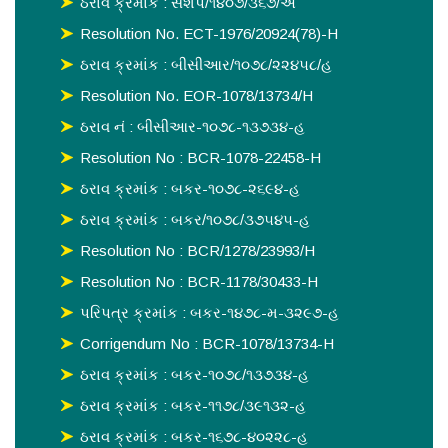
ઠરાવ ક્રમાંક : સશપ/૧૪૦૭/૩૬૭/અ
Resolution No. ECT-1976/20924(78)-H
ઠરાવ ક્રમાંક : બીસીઆર/૧૦૭૮/૨૨૪૫૮/હ
Resolution No. EOR-1078/13734/H
ઠરાવ નં : બીસીઆર-૧૦૭૮-૧૩૭૩૪-હ
Resolution No : BCR-1078-22458-H
ઠરાવ ક્રમાંક : બકર-૧૦૭૮-૨૬૯૪-હ
ઠરાવ ક્રમાંક : બકર/૧૦૭૮/૩૭૫૪૫-હ
Resolution No : BCR/1278/23993/H
Resolution No : BCR-1178/30433-H
પરિપત્ર ક્રમાંક : બકર-૧૪૭૮-મ-૩૨૯૭-હ
Corrigendum No : BCR-1078/13734-H
ઠરાવ ક્રમાંક : બકર-૧૦૭૮/૧૩૭૩૪-હ
ઠરાવ ક્રમાંક : બકર-૧૧૭૮/૩૯૧૩૨-હ
ઠરાવ ક્રમાંક : બકર-૧૬૭૮-૪૦૨૨૮-હ