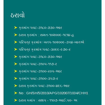
ઠરાવો
ક્રમાંકઃપવટ-૩૧૮૦-૭૩૦-આર
ઠરાવ ક્રમાંક : સમત-૧૦૨૦૦૯-૧૬૧૪-હ
પરિપત્ર ક્રમાંકઃ ખતપ-૧૦૨૦૦૯-૩૫૪-ખાતએ
પરિપત્ર ક્રમાંકઃપવટ-૩૦૯૯-૯૭૦-ર
ક્રમાંકઃપવટ-૩૧૮૦-૭૩૦-આર
ક્રમાંકઃપવટ-૩૧૦પ-૧૧૭-ર
ક્રમાંકઃપવટ-૩૧૦૦-ર૦પ-આર
ક્રમાંકઃપવટ-૩૧૦૦-૩૫૭-ર
ઠરાવ ક્રમાંકઃપવટ-૩૧૦૦-૪૯૬-આર
No : GH/SH/5/2010/APG/102007/1034/CHH1
ઠરાવ કમાંક : સશપ - ૧૧૦૭-આઈ.૫૦- અ