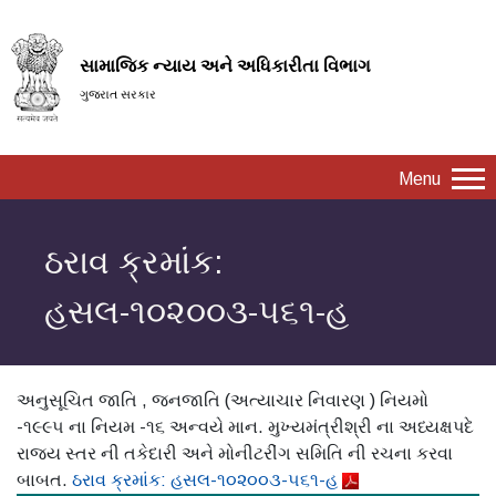
સામાજિક ન્યાય અને અધિકારીતા વિભાગ
ગુજરાત સરકાર
Menu
ઠરાવ ક્રમાંક:
હસલ-૧૦૨૦૦૩-૫૬૧-હ
અનુસૂચિત જાતિ , જનજાતિ (અત્યાચાર નિવારણ ) નિયમો
-૧૯૯૫ ના નિયમ -૧૬ અન્વયે માન. મુખ્યમંત્રીશ્રી ના અધ્યક્ષપદે
રાજ્ય સ્તર ની તકેદારી અને મોનીટરીંગ સમિતિ ની રચના કરવા
બાબત.
ઠરાવ ક્રમાંક: હસલ-૧૦૨૦૦૩-૫૬૧-હ