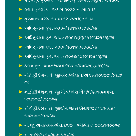
ઠરાવ ક્રમાંક : અપગ-૧૦૯૯-ન.બા.૧-છ
ક્રમાંકઃ પરચ-૧૦-૨૦૧૨-૩૩૪૬૩૭-ચ
અધિસુચના ક્ર. અપબ/૧૩૧૧/૬૫૭૩૮/જ
અધિસુચના ક્ર. અવક/૧૦૯૬/(૪)/૧૪૧૯૫૨/(૧૧)/જ
અધિસુચના ક્ર. અપબ/૧૩૧૧/૬૫૭૩૮/જ
અધિસુચના ક્ર. અવક/૧૦૯૬/૧૦૧૯૫૨/(૧૧)/જ
ઠરાવ ક્ર. અવક/૧૩૦૪/૧૫૮૭/૪૫૪૩૬૬/(૧૧)/જ
નોટીફીકેશન નં. જીએચ/એલ/૫/એકમ/૧૦૨૦૦૧/૯૬૭/
જ
નોટીફીકેશન નં. જીએચ/એસએચ/૬/૨૦૧૦/મકમ/
૧૦૨૦૦૭/૧૦૮૦/જ
નોટીફીકેશન નં. જીએચ/એસએચ/૪/૨૦૧૦/મકમ/
૧૦૨૦૦૭/૮૪૨/જ
નં. જીએચ/એસએચ/૬/૨૦૧૧/બીસીઈ/૧૦૭૮/૧૩૦૦/જ
નં. બદલ/૧૦૧૦/૪૮૪૩૭૦/જ