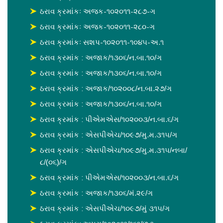
ઠરાવ ક્રમાંકઃ અજક-૧૦૨૦૧૧-૨૮૭-ગ
ઠરાવ ક્રમાંકઃ અજક-૧૦૨૦૧૧-૨૮૦-ગ
ઠરાવ ક્રમાંકઃ સશપ-૧૦૨૦૧૧-૧૦૪૫-અ.૧
ઠરાવ ક્રમાંક : અજાક/૧૩૦૬/ન.બા.૧૦/ગ
ઠરાવ ક્રમાંક : અજાક/૧૩૦૬/ન.બા.૧૦/ગ
ઠરાવ ક્રમાંક : અજાક/૧૦૨૦૦૮/ન.બા.૨૭/ગ
ઠરાવ ક્રમાંક : અજાક/૧૩૦૬/ન.બા.૧૦/ગ
ઠરાવ ક્રમાંક : પીએમએસ/૧૦૨૦૦૩/ન.બા.૬/ગ
ઠરાવ ક્રમાંક : એસપીએચ/૧૦૯૭/મુ.મ.૩૧૫/ગ
ઠરાવ ક્રમાંક : એસપીએચ/૧૦૯૭/મુ.મ.૩૧૫/નબા/
૮/(૦૬)/ગ
ઠરાવ ક્રમાંક : પીએમએસ/૧૦૨૦૦૩/ન.બા.૬/ગ
ઠરાવ ક્રમાંક : અજાક/૧૩૦૬/મં.૨૯/ગ
ઠરાવ ક્રમાંક : એસપીએચ/૧૦૯૭/મું ૩૧૫/ગ