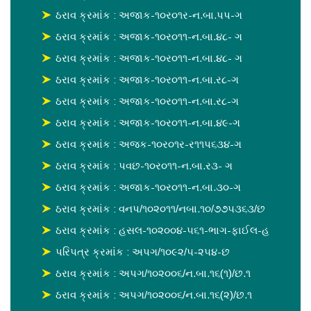
ઠરાવ ક્રમાંક : અજાક-૧૦ર૦૧ર-ન.બા.પપ-ગ
ઠરાવ ક્રમાંક : અજાક-૧૦ર૦૧૧-ન.બા.૪૮- ગ
ઠરાવ ક્રમાંક : અજાક-૧૦ર૦૧૧-ન.બા.૪૮- ગ
ઠરાવ ક્રમાંક : અજાક-૧૦ર૦૧૧-ન.બા.ર૮-ગ
ઠરાવ ક્રમાંક : અજાક-૧૦ર૦૧૧-ન.બા.ર૮-ગ
ઠરાવ ક્રમાંક : અજાક-૧૦ર૦૧૧-ન.બા.૪૯-ગ
ઠરાવ ક્રમાંક : અજક-૧૦ર૦૧ર-ર૧૧પ૬૩૪-ગ
ઠરાવ ક્રમાંક : પવછ-૧૦ર૦૧૧-ન.બા.ર૩- ગ
ઠરાવ ક્રમાંક : અજાક-૧૦ર૦૧૧-ન.બા.૩૦-ગ
ઠરાવ ક્રમાંક : વનપ/૧૦૨૦૧૧/નબા.૧૦/૭૭૫૩૬૩/છ
ઠરાવ ક્રમાંક : હસલ-૧૦૨૦૦૪-૫૬૧-ભાગ-ફાઈલ-હ
પરિપત્ર ક્રમાંક : અપગ/૧૦૯૨/૫-૨૫૪-છ
ઠરાવ ક્રમાંક : અપગ/૧૦૨૦૦૬/ન.બા.૧૬(૧)/છ.૧
ઠરાવ ક્રમાંક : અપગ/૧૦૨૦૦૬/ન.બા.૧૬(૨)/છ.૧