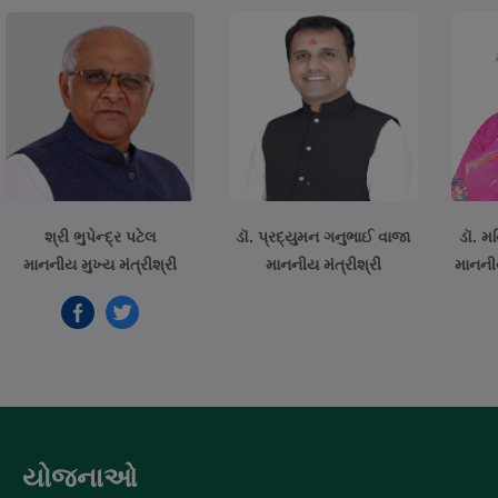
શ્રી ભુપેન્દ્ર પટેલ
ડૉ. પ્રદ્યુમન ગનુભાઈ વાજા
ડૉ. મ
માનનીય મુખ્ય મંત્રીશ્રી
માનનીય મંત્રીશ્રી
માનનીય
યોજનાઓ