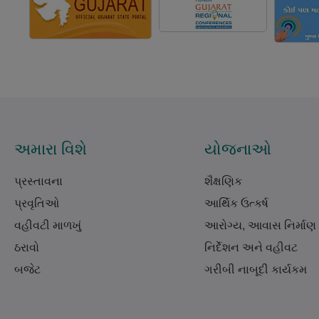
અમારા વિશે
યોજનાઓ
પ્રસ્તાવના
શૈક્ષણિક
પ્રવૃતિઓ
આર્થિક ઉત્કર્ષ
વહીવટી માળખું
આરોગ્ય, આવાસ નિર્માણ
ઠરાવો
નિર્દેશન અને વહીવટ
બજેટ
ગરીબી નાબૂદી કાર્યકમ