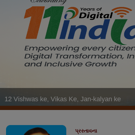
12 Vishwas ke, Vikas Ke, Jan-kalyan ke
પ્રસ્તાવના