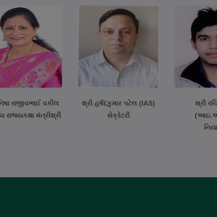
નિષા રાજીવભાઈ વકીલ
શ્રી હર્ષદકુમાર પટેલ (IAS)
શ્રી રચ
 રાજ્યકક્ષા મંત્રીશ્રી
સેક્રેટરી
(આઇ.
નિય