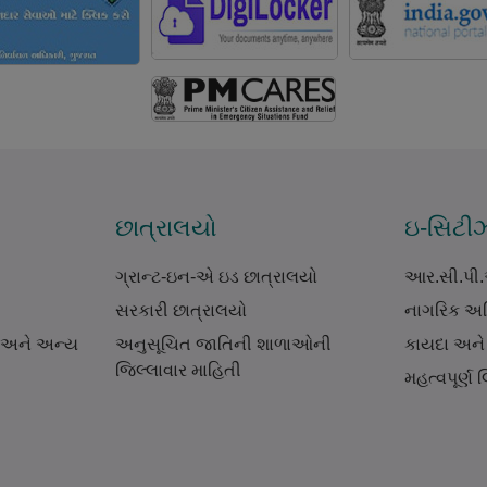
છાત્રાલયો
ઇ-સિટી
ગ્રાન્ટ-ઇન-એ ઇડ છાત્રાલયો
આર.સી.પી
સરકારી છાત્રાલયો
નાગરિક અધ
 અને અન્ય
અનુસૂચિત જાતિની શાળાઓની
કાયદા અને
જિલ્લાવાર માહિતી
મહત્વપૂર્ણ લ