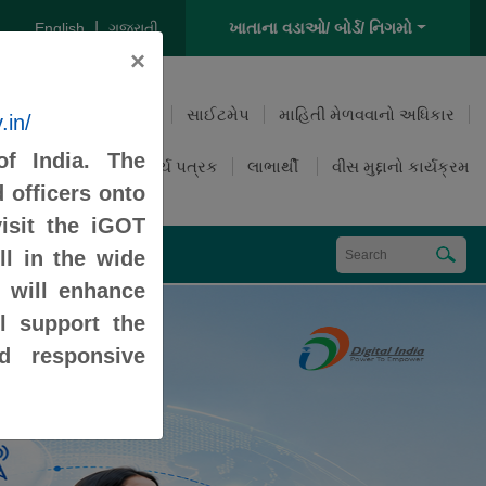
|
ખાતાના વડાઓ/ બોર્ડ/ નિગમો
English
ગુજરાતી
×
પ્રશ્નોત્તર
અભિપ્રાય
સાઈટમેપ
માહિતી મેળવવાનો અધિકાર
.in/
f India. The
ખર્ચ પત્રક
લાભાર્થી
વીસ મુદ્દાનો કાર્યક્રમ
 officers onto
isit the iGOT
્સ
સંપર્ક
l in the wide
s will enhance
ll support the
d responsive