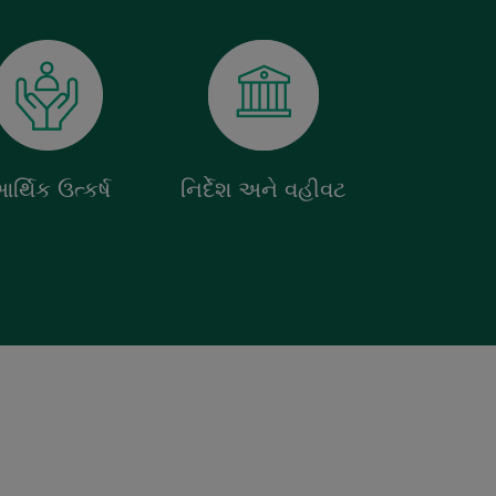
ર્થિક ઉત્કર્ષ
નિર્દેશ અને વહીવટ