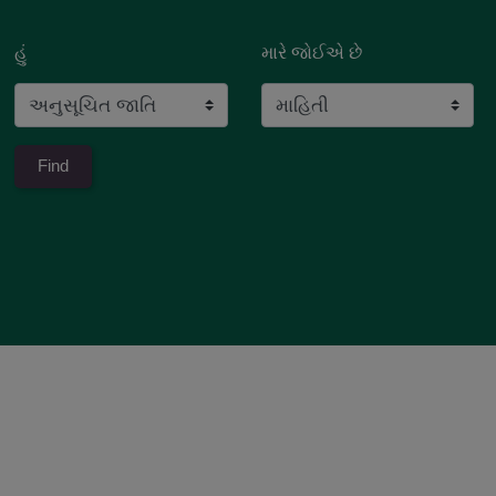
હું
મારે જોઈએ છે
ટેલેન્ટ પુલ યોજનાનું સ્કુલ ફોર્મ
Post on : 31 Aug 2024
મહારાજા સયાજી ગાયકવાડ અનુસૂચિત જાતિ સાહિત્ય
પ્રકાશન સહાય યોજના - અરજીઓ મેળવવા માટે
જાહેરાતનો નમુનો
Post on : 07 Aug 2024
NOTICE FOR PUBLIC HEARING IN THE STATE
OF GUJARAT - JUSTICE BALAKRISHNAN
COMMISSION OF INQUIRY.
Post on : 05 Aug 2024
સમરસ છાત્રાલયમાં પ્રવેશ મેળવવા અંગેની જાહેરાત
Post on : 11 Jun 2024