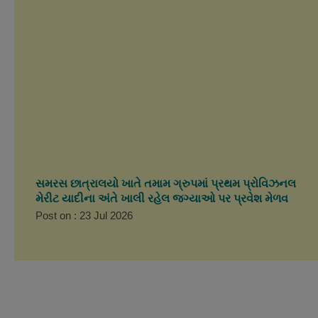
સમરસ છાત્રાલયો ખાતે તમામ ગ્રુપમાં પ્રથમ પ્રોવિઝનલ
મેરીટ યાદીના અંતે ખાલી રહેલ જગ્યાઓ પર પ્રવેશ મેળવ
Post on : 23 Jul 2026
મહારાજા સયાજીરાવ ગાયકવાડ અનુસૂચિત જાતિ
સાહિત્ય પ્રકાશન સહાય યોજના જાહેરાત વર્ષ: ૨૦૨૫-૨૬
Post on : 15 Nov 2025