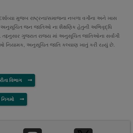
દર્શાવ્યા મુજબ રાષ્ટ્રના/સમાજના નબળા વર્ગોના અને ખાસ
અનુસૂચિત જન જાતિઓ ના શૈક્ષણિક હેતુની અભિવૃદ્ધિ
 તદ્દનુસાર ગુજરાત રાજ્ય માં અનુસૂચિત જાતિઓના સર્વાંગી
િયામક, અનુસૂચિત જાતિ કલ્યાણ ખાતું કરી રહ્યું છે.
રીતા વિભાગ
ે નિગમો