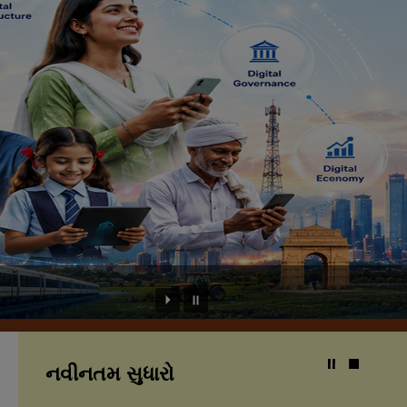
નવીનતમ સુધારો