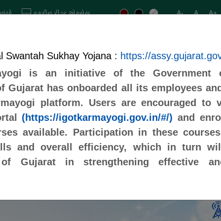
A-
A
A+
વાંચો
સ્ક્રીન રીડર એક્સેસ
ફોર્મ
ાણ
al Swantah Sukhay Yojana :
https://assy.gujarat.gov
yogi is an initiative of the Government o
 Gujarat has onboarded all its employees and
mayogi platform. Users are encouraged to v
શ્રમ શાળાઓ
છાત્રાલયો
ઈ-સીટીઝન
મહત્વપૂર્ણ લિંક
rtal
(https://igotkarmayogi.gov.in/#/)
and enrol
ses available. Participation in these course
ills and overall efficiency, which in turn wi
of Gujarat in strengthening effective an