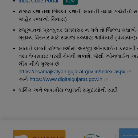
India Code Portal
NEW
રાજ્યકક્ષા તથા જિલ્લા કક્ષાની ખાતાની તમામ કચેરીનો 
જાહેર રજાઓ સિવાય)
રજૂઆતનો પ્રત્યુત્તર સમયસર ન મળે તો જિલ્લા કક્ષાએ શ
ગ્રામ્ય વિસ્તાર માટે સમાજ કલ્યાણ અધિકારી (પંચાયત)નો
ખાતાને લગતી યોજનાઓમાં અરજી ઓનલાઈન કરવાની થાય 
તથા વેબસાઇટ પરથી મેળવી શકાશે. જેથી ઓનલાઈન અરજી
લીંક નીચે મુજબ છે
https://esamajkalyan.gujarat.gov.in/Index.aspx
અને
https://www.digitalgujarat.gov.in
ધાર્મિક અને ભાષાકીય લઘુમતી સમુદાયોની યાદી