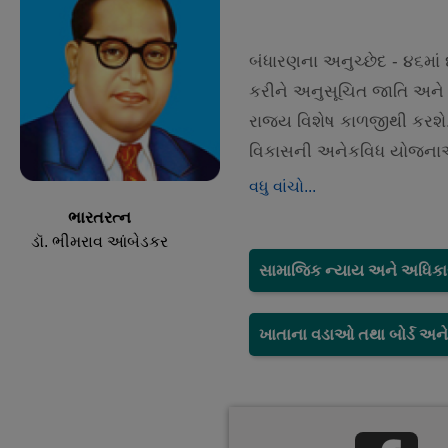
બંધારણના અનુચ્છેદ - ૪૬માં 
કરીને અનુસૂચિત જાતિ અને 
રાજ્ય વિશેષ કાળજીથી કરશે.
વિકાસની અનેકવિધ યોજનાઓ ન
વધુ વાંચો...
ભારતરત્ન
ડૉ. ભીમરાવ આંબેડકર
સામાજિક ન્યાય અને અધિકા
ખાતાના વડાઓ તથા બોર્ડ અન