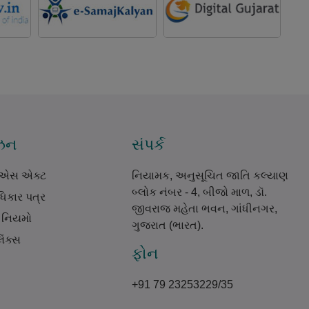
ઝન
સંપર્ક
.એસ એક્ટ
નિયામક, અનુસૂચિત જાતિ કલ્યાણ
બ્લોક નંબર - 4, બીજો માળ, ડૉ.
િકાર પત્ર
જીવરાજ મહેતા ભવન, ગાંધીનગર,
 નિયમો
ગુજરાત (ભારત).
િંક્સ
ફોન
+91 79 23253229/35