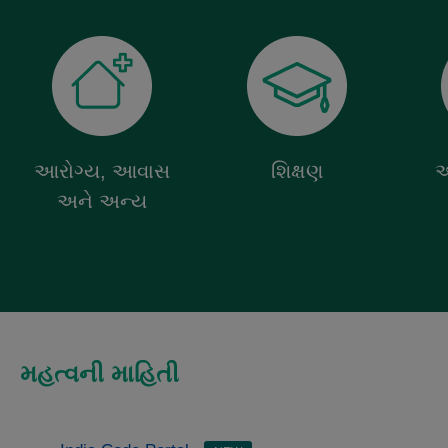
આરોગ્ય, આવાસ
શિક્ષણ
આ
અને અન્ય
મહત્વની માહિતી