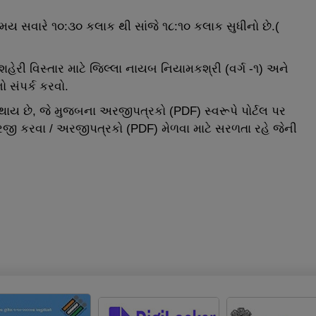
સમય સવારે ૧૦:૩૦ કલાક થી સાંજે ૧૮:૧૦ કલાક સુધીનો છે.(
હેરી વિસ્તાર માટે જિલ્લા નાયબ નિયામકશ્રી (વર્ગ -૧) અને
 સંપર્ક કરવો.
છે, જે મુજબના અરજીપત્રકો (PDF) સ્વરૂપે પોર્ટલ પર
 કરવા / અરજીપત્રકો (PDF) મેળવા માટે સરળતા રહે જેની