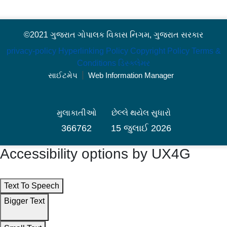
©2021 ગુજરાત ગોપાલક વિકાસ નિગમ, ગુજરાત સરકાર
privacy-policy
Hyperlinking Policy
Copyright Policy
Terms &
Conditions
ડિસ્ક્લેમર
સાઈટમેપ
Web Information Manager
મુલાકાતીઓ
છેલ્લે થયેલ સુધારો
366762
15 જુલાઈ 2026
Accessibility options by UX4G
Text To Speech
Bigger Text