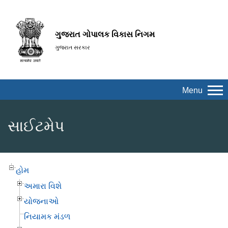
ગુજરાત ગોપાલક વિકાસ નિગમ
ગુજરાત સરકાર
Menu
સાઈટમેપ
હોમ
અમારા વિશે
યોજનાઓ
નિયામક મંડળ