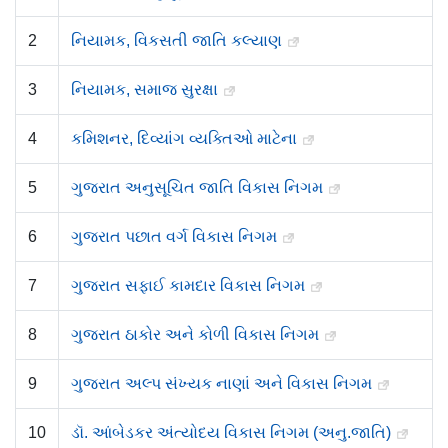
2
નિયામક, વિકસતી જાતિ કલ્યાણ
3
નિયામક, સમાજ સુરક્ષા
4
કમિશનર, દિવ્યાંગ વ્યક્તિઓ માટેના
5
ગુજરાત અનુસૂચિત જાતિ વિકાસ નિગમ
6
ગુજરાત પછાત વર્ગ વિકાસ નિગમ
7
ગુજરાત સફાઈ કામદાર વિકાસ નિગમ
8
ગુજરાત ઠાકોર અને કોળી વિકાસ નિગમ
9
ગુજરાત અલ્પ સંખ્યક નાણાં અને વિકાસ નિગમ
10
ડૉ. આંબેડકર અંત્યોદય વિકાસ નિગમ (અનુ.જાતિ)