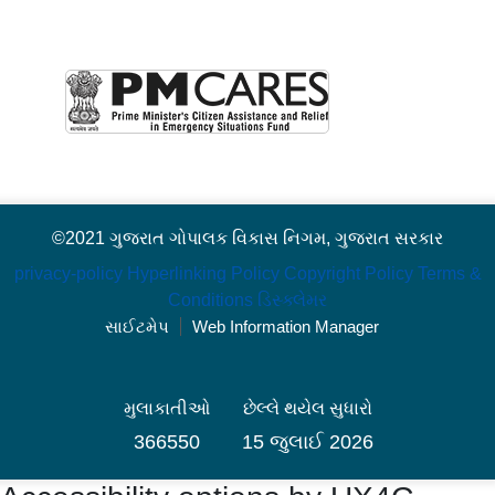
©2021 ગુજરાત ગોપાલક વિકાસ નિગમ, ગુજરાત સરકાર
privacy-policy
Hyperlinking Policy
Copyright Policy
Terms &
Conditions
ડિસ્ક્લેમર
સાઈટમેપ
Web Information Manager
મુલાકાતીઓ
છેલ્લે થયેલ સુધારો
366550
15 જુલાઈ 2026