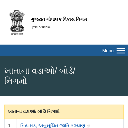
ગુજરાત ગોપાલક વિકાસ નિગમ
ગુજરાત સરકાર
Menu
ખાતાના વડાઓ/ બોર્ડ/
નિગમો
ખાતાના વડાઓ/ બોર્ડ/ નિગમો
1
નિયામક, અનુસૂચિત જાતિ કલ્યાણ