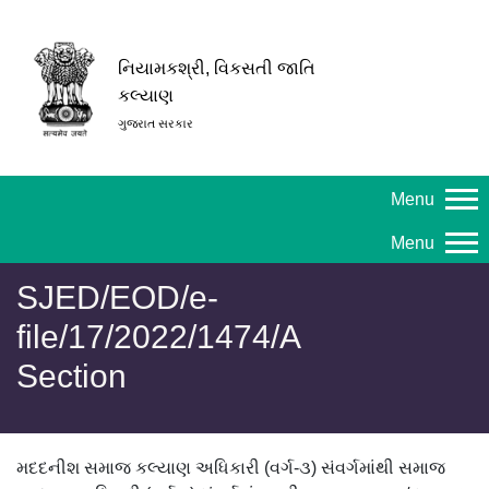
નિયામકશ્રી, વિકસતી જાતિ
કલ્યાણ
ગુજરાત સરકાર
Menu
Menu
SJED/EOD/e-
file/17/2022/1474/A
Section
મદદનીશ સમાજ કલ્યાણ અધિકારી (વર્ગ-૩) સંવર્ગમાંથી સમાજ