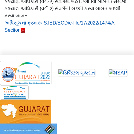
કલ્યાણ અધિકારી (વર્ગ-૨) સંવર્ગમાં બઢતી આપવા બાબત / સમાજ
કલ્યાણ અધિકારી (વર્ગ-૨) સંવર્ગની બદલી કરવા બાબત બદલી
કરવા બાબત
અધિસૂચના ક્રમાંકઃ SJED/EOD/e-file/17/2022/1474/A
Section