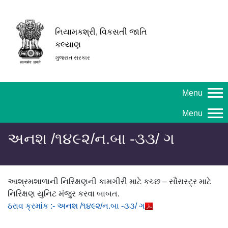
નિયામકશ્રી, વિકસતી જાતિ
કલ્યાણ
ગુજરાત સરકાર
Menu
Menu
અનશ /૧૪૯૨/ન.બા -૩૩/ ગ
આશ્રમશાળાની નિરિક્ષણની કામગીરી માટે કચ્છ – સૌરાસ્ટ્ર માટે
નિરિક્ષણ યુનિટ મંજુર કરવા બાબત.
ઠરાવ ક્રમાંક :- અનશ /૧૪૯૨/ન.બા -૩૩/ ગ