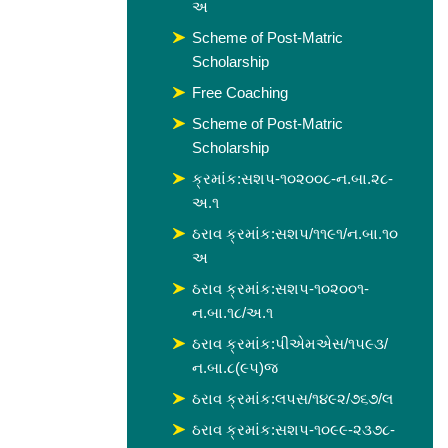
અ
Scheme of Post-Matric
Scholarship
Free Coaching
Scheme of Post-Matric
Scholarship
ક્રમાંક:સશપ-૧૦૨૦૦૮-ન.બા.૨૮-
અ.૧
ઠરાવ ક્રમાંક:સશપ/૧૧૯૧/ન.બા.૧૦
અ
ઠરાવ ક્રમાંક:સશપ-૧૦૨૦૦૧-
ન.બા.૧૮/અ.૧
ઠરાવ ક્રમાંક:પીએમએસ/૧૫૯૩/
ન.બા.૮(૯૫)જ
ઠરાવ ક્રમાંક:લપસ/૧૪૯૨/૭૬૭/લ
ઠરાવ ક્રમાંક:સશપ-૧૦૯૯-૨૩૭૮-