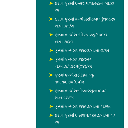
ઠરાવ ક્રમાંક-સશપ/૧૪૯૮/ન.બા.૪/
અ
ઠરાવ ક્રમાંક-એસસીડબલ્યું/૧૦૯૭/
ન.બા.૨૬/ગ
ક્રમાંક-એસ.સી.ડબલ્યું/૧૦૯૮/
ન.બા.૧૬/ગ
ક્રમાંક-સશપ/૧૧૦૩/ન.બા-૨/અ
ક્રમાંક-સશપ/૧૪૯૯/
ન.બા.૯/૧૩૮૨(૦૪)/અ
ક્રમાંક-એસસીડબલ્યુ/
૧૦૯૧/૯૭૫(૯૫)૨
ક્રમાંક-એસસીડબલ્યું/૧૦૯૫/
મ.ન.૬૯/જ
ક્રમાંક-સશપ/૧૧૯૭/ન.બા.૧૬/અ
ઠરાવ ક્રમાંક:સશપ/૧૪૯૭/ન.બા.૧./
અ