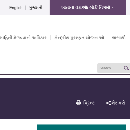
|
ખાતાના વડાઓ/ બોર્ડ/ નિગમો
English
ગુજરાતી
માહિતી મેળવવાનો અધિકાર
કેન્દ્રીય પુરસ્કૃત યોજનાઓ
લાભાર્થી
પ્રિન્ટ
શેર કરો