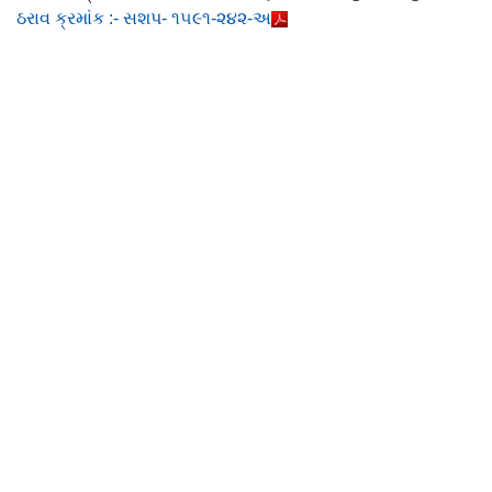
ઠરાવ ક્રમાંક :- સશપ- ૧૫૯૧-૨૪૨-અ