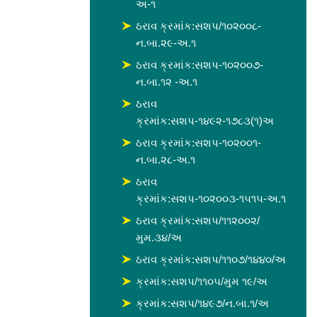
અ-૧
ઠરાવ ક્રમાંક:સશપ/૧૦૨૦૦૮-
ન.બા.૨૯-અ.૧
ઠરાવ ક્રમાંક:સશપ-૧૦૨૦૦૭-
ન.બા.૧૨ -અ.૧
ઠરાવ
ક્રમાંક:સશપ-૧૪૯૨-૧૭૮૩(૧)અ
ઠરાવ ક્રમાંક:સશપ-૧૦૨૦૦૧-
ન.બા.૨૮-અ.૧
ઠરાવ
ક્રમાંક:સશપ-૧૦૨૦૦૩-૧૫૧૫-અ.૧
ઠરાવ ક્રમાંક:સશપ/૧૧૨૦૦૨/
મુમ.૩૪/અ
ઠરાવ ક્રમાંક:સશપ/૧૧૦૭/૧૪૪૦/અ
ક્રમાંક:સશપ/૧૧૦૫/મુમ ૧૯/અ
ક્રમાંક:સશપ/૧૪૯૭/ન.બા.૧/અ