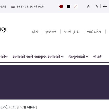
A-
A
A+
વાંચો
સ્ક્રીન રીડર એક્સેસ
યાણ
ફોર્મ
પ્રશ્નોત્તર
અભિપ્રાય
સાઈટમેપ
નાઓ
શાળાઓ અને આશ્રમ શાળાઓ
છાત્રાલયો
સંપર્ક
્યાઓ ચાલુ રાખવા બાબત