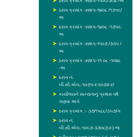
ઠરાવ ક્રમાંક :સશપ-૧૧૦૬/૩૯૪ /અ
ઠરાવ ક્રમાંક :સશપ-૧૪૦૮ /૧૭૫૬/
અ
ઠરાવ ક્રમાંક :સશપ-૧૪૦૮ -૧૭૫૬-
અ
ઠરાવ ક્રમાંક :સશપ-૧૧૦૭ /૭૩૫ /
અ
ઠરાવ ક્રમાંક :સશપ-૧૧ ૦૮ -૧૦૪૮
-અ
ઠરાવ નં.
બી.સી.એચ.-૧૦૭૫-૯૫૦૭૨-છ
કાર્યાલયને માન્યતાનું પ્રથમ વર્ષ
ગણવા અંગે
ઠરાવ ક્રમાંક :- ૩૭/૧૫૮૮/૩૫૭/ગ
ઠરાવ નં.
બી.સી.એચ.-૧૦૬૭-૩૭૦૮(૬૯)-જ