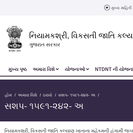
મુખ્ય માહિતી 
નિયામકશ્રી, વિકસતી જાતિ કલ્
ગુજરાત સરકાર
મુખ્‍ય પૃષ્ઠ
અમારા વિશે
યોજનાઓ
NTDNT ની યોજ
હોમ
અમારા વિશે
ઠરાવો
સશપ- ૧૫૯૧-૨૪૨- અ
સશપ- ૧૫૯૧-૨૪૨- અ
નિયામકશ્રી, વિકસતી જાતિ કલ્યાણ ખાતાના મહેકમની હંગામી જગ