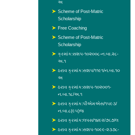
અ
Scheme of Post-Matric
Scholarship
Free Coaching
Scheme of Post-Matric
Scholarship
ક્રમાંક:સશપ-૧૦૨૦૦૮-ન.બા.૨૮-
અ.૧
ઠરાવ ક્રમાંક:સશપ/૧૧૯૧/ન.બા.૧૦
અ
ઠરાવ ક્રમાંક:સશપ-૧૦૨૦૦૧-
ન.બા.૧૮/અ.૧
ઠરાવ ક્રમાંક:પીએમએસ/૧૫૯૩/
ન.બા.૮(૯૫)જ
ઠરાવ ક્રમાંક:લપસ/૧૪૯૨/૭૬૭/લ
ઠરાવ ક્રમાંક:સશપ-૧૦૯૯-૨૩૭૮-