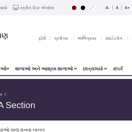
A-
A
A+
વાંચો
સ્ક્રીન રીડર એક્સેસ
યાણ
ફોર્મ
પ્રશ્નોત્તર
અભિપ્રાય
સાઈટમેપ
નાઓ
શાળાઓ અને આશ્રમ શાળાઓ
છાત્રાલયો
સંપર્ક
on
A Section
્યાઓ ચાલુ રાખવા બાબત