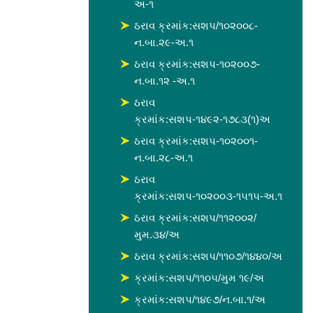
અ-૧
ઠરાવ ક્રમાંક:સશપ/૧૦૨૦૦૮-
ન.બા.૨૯-અ.૧
ઠરાવ ક્રમાંક:સશપ-૧૦૨૦૦૭-
ન.બા.૧૨ -અ.૧
ઠરાવ
ક્રમાંક:સશપ-૧૪૯૨-૧૭૮૩(૧)અ
ઠરાવ ક્રમાંક:સશપ-૧૦૨૦૦૧-
ન.બા.૨૮-અ.૧
ઠરાવ
ક્રમાંક:સશપ-૧૦૨૦૦૩-૧૫૧૫-અ.૧
ઠરાવ ક્રમાંક:સશપ/૧૧૨૦૦૨/
મુમ.૩૪/અ
ઠરાવ ક્રમાંક:સશપ/૧૧૦૭/૧૪૪૦/અ
ક્રમાંક:સશપ/૧૧૦૫/મુમ ૧૯/અ
ક્રમાંક:સશપ/૧૪૯૭/ન.બા.૧/અ