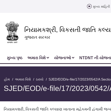
મુખ્ય માહિતી 
નિયામકશ્રી, વિકસતી જાતિ કલ્
ગુજરાત સરકાર
મુખ્‍ય પૃષ્ઠ
અમારા વિશે
યોજનાઓ
NTDNT ની યોજ
હોમ
અમારા વિશે
ઠરાવો
SJED/EOD/e-file/17/2023/0542/A Secti
SJED/EOD/e-file/17/2023/0542/
નિયામકશ્રી, વિકસતી જાતિ કલ્યાણ ખાતાના મહેકમની હંગામી જગ