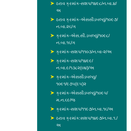
ઠરાવ ક્રમાંક-સશપ/૧૪૯૮/ન.બા.૪/
અ
ઠરાવ ક્રમાંક-એસસીડબલ્યું/૧૦૯૭/
ન.બા.૨૬/ગ
ક્રમાંક-એસ.સી.ડબલ્યું/૧૦૯૮/
ન.બા.૧૬/ગ
ક્રમાંક-સશપ/૧૧૦૩/ન.બા-૨/અ
ક્રમાંક-સશપ/૧૪૯૯/
ન.બા.૯/૧૩૮૨(૦૪)/અ
ક્રમાંક-એસસીડબલ્યુ/
૧૦૯૧/૯૭૫(૯૫)૨
ક્રમાંક-એસસીડબલ્યું/૧૦૯૫/
મ.ન.૬૯/જ
ક્રમાંક-સશપ/૧૧૯૭/ન.બા.૧૬/અ
ઠરાવ ક્રમાંક:સશપ/૧૪૯૭/ન.બા.૧./
અ