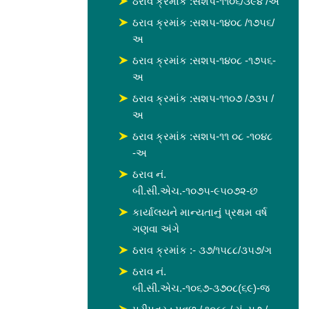
ઠરાવ ક્રમાંક :સશપ-૧૧૦૬/૩૯૪ /અ
ઠરાવ ક્રમાંક :સશપ-૧૪૦૮ /૧૭૫૬/
અ
ઠરાવ ક્રમાંક :સશપ-૧૪૦૮ -૧૭૫૬-
અ
ઠરાવ ક્રમાંક :સશપ-૧૧૦૭ /૭૩૫ /
અ
ઠરાવ ક્રમાંક :સશપ-૧૧ ૦૮ -૧૦૪૮
-અ
ઠરાવ નં.
બી.સી.એચ.-૧૦૭૫-૯૫૦૭૨-છ
કાર્યાલયને માન્યતાનું પ્રથમ વર્ષ
ગણવા અંગે
ઠરાવ ક્રમાંક :- ૩૭/૧૫૮૮/૩૫૭/ગ
ઠરાવ નં.
બી.સી.એચ.-૧૦૬૭-૩૭૦૮(૬૯)-જ