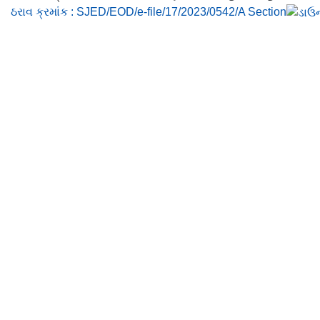
ઠરાવ ક્રમાંક : SJED/EOD/e-file/17/2023/0542/A Section