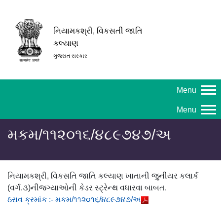
નિયામકશ્રી, વિકસતી જાતિ
કલ્યાણ
ગુજરાત સરકાર
Menu
Menu
મકમ/૧૧૨૦૧૬/૪૮૯૭૪૭/અ
નિયામકશ્રી, વિકસતિ જાતિ કલ્યાણ ખાતાની જુનીયર કલાર્ક
(વર્ગ.૩)નીજગ્યાઓની કેડર સ્ટ્રેન્થ વધારવા બાબત.
ઠરાવ ક્રમાંક :- મકમ/૧૧૨૦૧૬/૪૮૯૭૪૭/અ