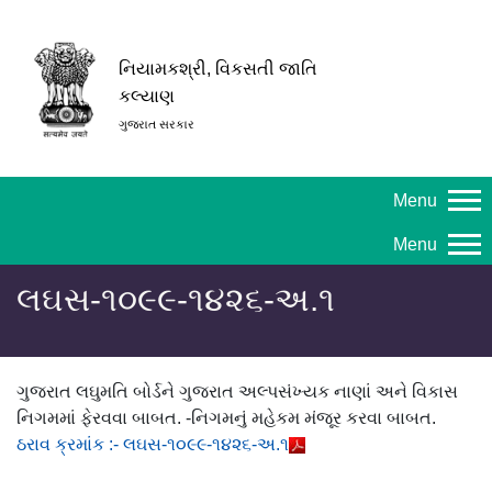
નિયામકશ્રી, વિકસતી જાતિ
કલ્યાણ
ગુજરાત સરકાર
Menu
Menu
લઘસ-૧૦૯૯-૧૪૨૬-અ.૧
ગુજરાત લઘુમતિ બોર્ડને ગુજરાત અલ્પસંખ્યક નાણાં અને વિકાસ
નિગમમાં ફેરવવા બાબત. -નિગમનું મહેકમ મંજૂર કરવા બાબત.
ઠરાવ ક્રમાંક :- લઘસ-૧૦૯૯-૧૪૨૬-અ.૧