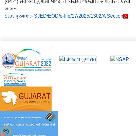
(વર્ગ-૧) સંવર્ગની હંગામી જગ્યાને કાયમી જગ્યામાં રૂપાંતરિત કરવા
બાબત.
ઠરાવ ક્રમાંક :- SJED/EOD/e-file/17/2025/1302/A Section