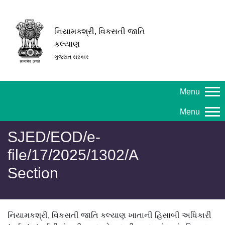
નિયામકશ્રી, વિકસતી જાતિ
કલ્યાણ
ગુજરાત સરકાર
Menu
Menu
SJED/EOD/e-
file/17/2025/1302/A
Section
નિયામકશ્રી, વિકસતી જાતિ કલ્યાણ ખાતાની હિસાબી અધિકારી