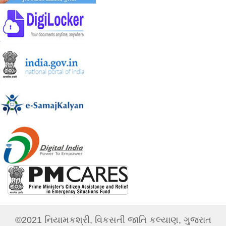
©2021 નિયામકશ્રી, વિકસતી જાતિ કલ્યાણ, ગુજરાત