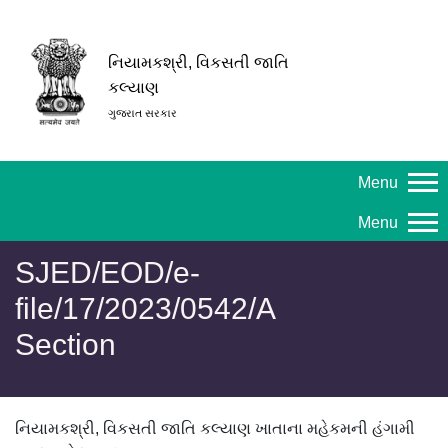
નિયામકશ્રી, વિકસતી જાતિ
કલ્યાણ
ગુજરાત સરકાર
Menu
Menu
SJED/EOD/e-
file/17/2023/0542/A
Section
નિયામકશ્રી, વિકસતી જાતિ કલ્યાણ ખાતાના મહેકમની હંગામી