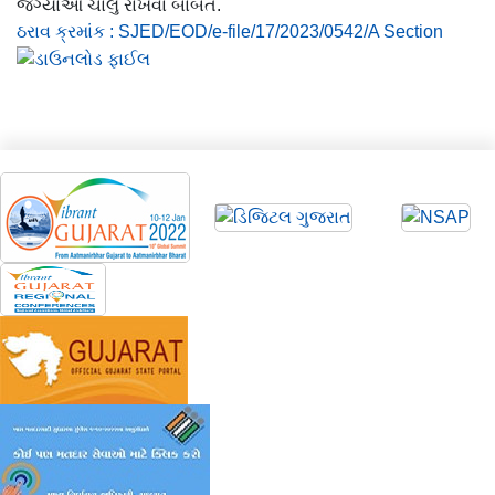
જગ્યાઓ ચાલુ રાખવા બાબત.
ઠરાવ ક્રમાંક : SJED/EOD/e-file/17/2023/0542/A Section