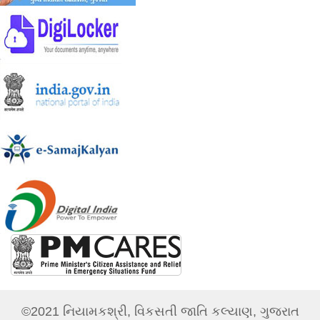
©2021 નિયામકશ્રી, વિકસતી જાતિ કલ્યાણ, ગુજરાત