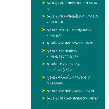
ઠરાવ ક્રમાંક-સશપ/૧૪૯૮/ન.બા.૪/
અ
ઠરાવ ક્રમાંક-એસસીડબલ્યું/૧૦૯૭/
ન.બા.૨૬/ગ
ક્રમાંક-એસ.સી.ડબલ્યું/૧૦૯૮/
ન.બા.૧૬/ગ
ક્રમાંક-સશપ/૧૧૦૩/ન.બા-૨/અ
ક્રમાંક-સશપ/૧૪૯૯/
ન.બા.૯/૧૩૮૨(૦૪)/અ
ક્રમાંક-એસસીડબલ્યુ/
૧૦૯૧/૯૭૫(૯૫)૨
ક્રમાંક-એસસીડબલ્યું/૧૦૯૫/
મ.ન.૬૯/જ
ક્રમાંક-સશપ/૧૧૯૭/ન.બા.૧૬/અ
ઠરાવ ક્રમાંક:સશપ/૧૪૯૭/ન.બા.૧./
અ