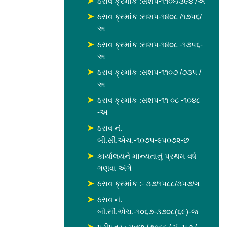
ઠરાવ ક્રમાંક :સશપ-૧૧૦૬/૩૯૪ /અ
ઠરાવ ક્રમાંક :સશપ-૧૪૦૮ /૧૭૫૬/
અ
ઠરાવ ક્રમાંક :સશપ-૧૪૦૮ -૧૭૫૬-
અ
ઠરાવ ક્રમાંક :સશપ-૧૧૦૭ /૭૩૫ /
અ
ઠરાવ ક્રમાંક :સશપ-૧૧ ૦૮ -૧૦૪૮
-અ
ઠરાવ નં.
બી.સી.એચ.-૧૦૭૫-૯૫૦૭૨-છ
કાર્યાલયને માન્યતાનું પ્રથમ વર્ષ
ગણવા અંગે
ઠરાવ ક્રમાંક :- ૩૭/૧૫૮૮/૩૫૭/ગ
ઠરાવ નં.
બી.સી.એચ.-૧૦૬૭-૩૭૦૮(૬૯)-જ