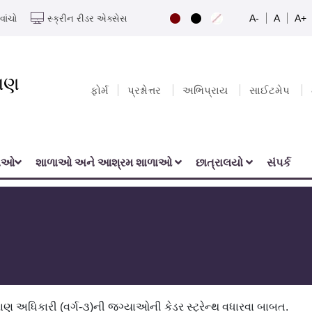
A-
A
A+
વાંચો
સ્ક્રીન રીડર એક્સેસ
યાણ
ફોર્મ
પ્રશ્નોત્તર
અભિપ્રાય
સાઈટમેપ
નાઓ
શાળાઓ અને આશ્રમ શાળાઓ
છાત્રાલયો
સંપર્ક
અધિકારી (વર્ગ-૩)ની જગ્યાઓની કેડર સ્ટ્રેન્થ વધારવા બાબત.