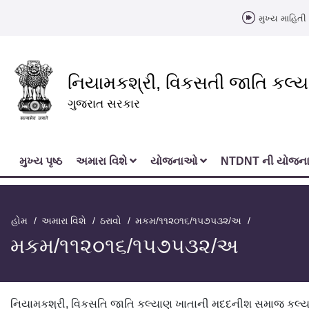
મુખ્ય માહિતી 
નિયામકશ્રી, વિકસતી જાતિ કલ્
ગુજરાત સરકાર
મુખ્‍ય પૃષ્ઠ
અમારા વિશે
યોજનાઓ
NTDNT ની યોજ
હોમ
અમારા વિશે
ઠરાવો
મકમ/૧૧૨૦૧૬/૧૫૭૫૩૨/અ
મકમ/૧૧૨૦૧૬/૧૫૭૫૩૨/અ
નિયામકશ્રી, વિકસતિ જાતિ કલ્યાણ ખાતાની મદદનીશ સમાજ કલ્યાણ 