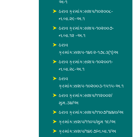
અ-૧
ઠરાવ ક્રમાંક:સશપ/૧૦૨૦૦૮-
ન.બા.૨૯-અ.૧
ઠરાવ ક્રમાંક:સશપ-૧૦૨૦૦૭-
ન.બા.૧૨ -અ.૧
ઠરાવ
ક્રમાંક:સશપ-૧૪૯૨-૧૭૮૩(૧)અ
ઠરાવ ક્રમાંક:સશપ-૧૦૨૦૦૧-
ન.બા.૨૮-અ.૧
ઠરાવ
ક્રમાંક:સશપ-૧૦૨૦૦૩-૧૫૧૫-અ.૧
ઠરાવ ક્રમાંક:સશપ/૧૧૨૦૦૨/
મુમ.૩૪/અ
ઠરાવ ક્રમાંક:સશપ/૧૧૦૭/૧૪૪૦/અ
ક્રમાંક:સશપ/૧૧૦૫/મુમ ૧૯/અ
ક્રમાંક:સશપ/૧૪૯૭/ન.બા.૧/અ