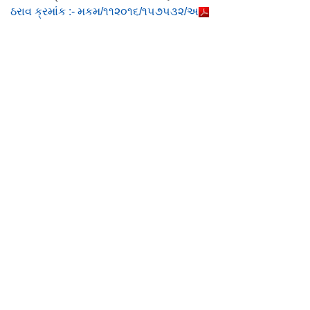
ઠરાવ ક્રમાંક :- મકમ/૧૧૨૦૧૬/૧૫૭૫૩૨/અ