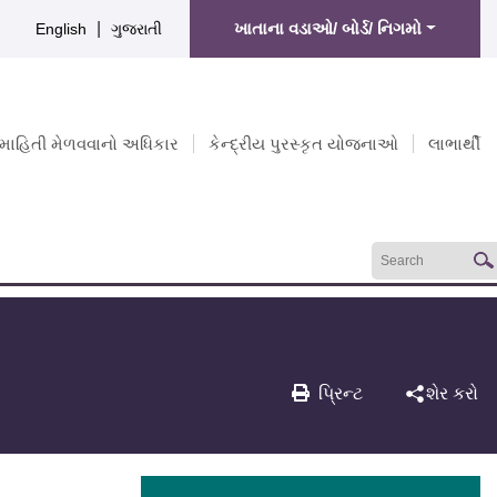
|
ખાતાના વડાઓ/ બોર્ડ/ નિગમો
English
ગુજરાતી
માહિતી મેળવવાનો અધિકાર
કેન્દ્રીય પુરસ્કૃત યોજનાઓ
લાભાર્થી
પ્રિન્ટ
શેર કરો