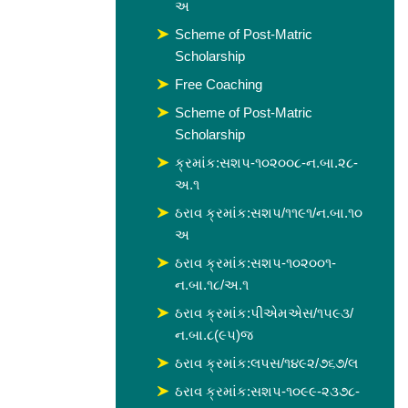
અ
Scheme of Post-Matric
Scholarship
Free Coaching
Scheme of Post-Matric
Scholarship
ક્રમાંક:સશપ-૧૦૨૦૦૮-ન.બા.૨૮-
અ.૧
ઠરાવ ક્રમાંક:સશપ/૧૧૯૧/ન.બા.૧૦
અ
ઠરાવ ક્રમાંક:સશપ-૧૦૨૦૦૧-
ન.બા.૧૮/અ.૧
ઠરાવ ક્રમાંક:પીએમએસ/૧૫૯૩/
ન.બા.૮(૯૫)જ
ઠરાવ ક્રમાંક:લપસ/૧૪૯૨/૭૬૭/લ
ઠરાવ ક્રમાંક:સશપ-૧૦૯૯-૨૩૭૮-