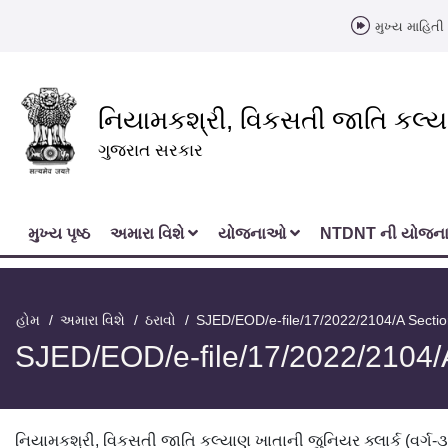
મુખ્ય માહિતી 
નિયામકશ્રી, વિકસતી જાતિ કલ્
ગુજરાત સરકાર
મુખ્‍ય પૃષ્ઠ
અમારા વિશે
યોજનાઓ
NTDNT ની યોજ
હોમ
અમારા વિશે
ઠરાવો
SJED/EOD/e-file/17/2022/2104/A Secti
SJED/EOD/e-file/17/2022/2104/
નિયામકશ્રી, વિકસતી જાતિ કલ્યાણ ખાતાની જુનિયર ક્લાર્ક (વર્ગ-