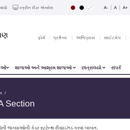
A-
A
A+
વાંચો
સ્ક્રીન રીડર એક્સેસ
યાણ
ફોર્મ
પ્રશ્નોત્તર
અભિપ્રાય
સાઈટમેપ
નાઓ
શાળાઓ અને આશ્રમ શાળાઓ
છાત્રાલયો
સંપર્ક
on
A Section
૩)ની જગ્યાઓની કેડર સ્ટ્રેન્થ રીવાઇઝડ કરવા બાબત.