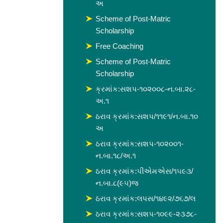
અ
Scheme of Post-Matric
Scholarship
Free Coaching
Scheme of Post-Matric
Scholarship
ક્રમાંક:સશપ-૧૦૨૦૦૮-ન.બા.૨૮-
અ.૧
ઠરાવ ક્રમાંક:સશપ/૧૧૯૧/ન.બા.૧૦
અ
ઠરાવ ક્રમાંક:સશપ-૧૦૨૦૦૧-
ન.બા.૧૮/અ.૧
ઠરાવ ક્રમાંક:પીએમએસ/૧૫૯૩/
ન.બા.૮(૯૫)જ
ઠરાવ ક્રમાંક:લપસ/૧૪૯૨/૭૬૭/લ
ઠરાવ ક્રમાંક:સશપ-૧૦૯૯-૨૩૭૮-