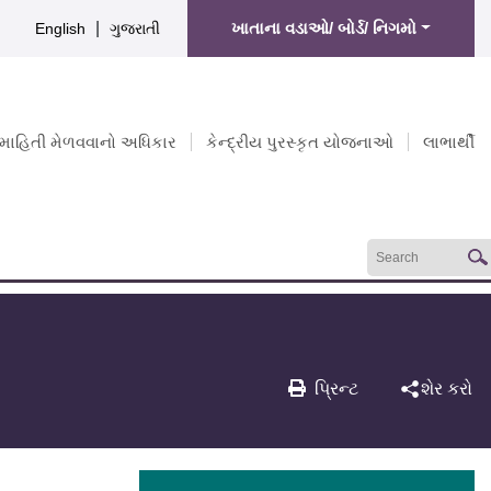
|
ખાતાના વડાઓ/ બોર્ડ/ નિગમો
English
ગુજરાતી
માહિતી મેળવવાનો અધિકાર
કેન્દ્રીય પુરસ્કૃત યોજનાઓ
લાભાર્થી
પ્રિન્ટ
શેર કરો