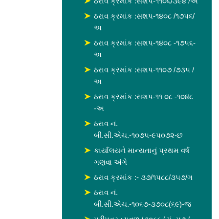
ઠરાવ ક્રમાંક :સશપ-૧૧૦૬/૩૯૪ /અ
ઠરાવ ક્રમાંક :સશપ-૧૪૦૮ /૧૭૫૬/
અ
ઠરાવ ક્રમાંક :સશપ-૧૪૦૮ -૧૭૫૬-
અ
ઠરાવ ક્રમાંક :સશપ-૧૧૦૭ /૭૩૫ /
અ
ઠરાવ ક્રમાંક :સશપ-૧૧ ૦૮ -૧૦૪૮
-અ
ઠરાવ નં.
બી.સી.એચ.-૧૦૭૫-૯૫૦૭૨-છ
કાર્યાલયને માન્યતાનું પ્રથમ વર્ષ
ગણવા અંગે
ઠરાવ ક્રમાંક :- ૩૭/૧૫૮૮/૩૫૭/ગ
ઠરાવ નં.
બી.સી.એચ.-૧૦૬૭-૩૭૦૮(૬૯)-જ