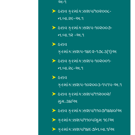
અ-૧
ઠરાવ ક્રમાંક:સશપ/૧૦૨૦૦૮-
ન.બા.૨૯-અ.૧
ઠરાવ ક્રમાંક:સશપ-૧૦૨૦૦૭-
ન.બા.૧૨ -અ.૧
ઠરાવ
ક્રમાંક:સશપ-૧૪૯૨-૧૭૮૩(૧)અ
ઠરાવ ક્રમાંક:સશપ-૧૦૨૦૦૧-
ન.બા.૨૮-અ.૧
ઠરાવ
ક્રમાંક:સશપ-૧૦૨૦૦૩-૧૫૧૫-અ.૧
ઠરાવ ક્રમાંક:સશપ/૧૧૨૦૦૨/
મુમ.૩૪/અ
ઠરાવ ક્રમાંક:સશપ/૧૧૦૭/૧૪૪૦/અ
ક્રમાંક:સશપ/૧૧૦૫/મુમ ૧૯/અ
ક્રમાંક:સશપ/૧૪૯૭/ન.બા.૧/અ