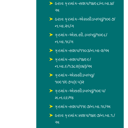
ઠરાવ ક્રમાંક-સશપ/૧૪૯૮/ન.બા.૪/
અ
ઠરાવ ક્રમાંક-એસસીડબલ્યું/૧૦૯૭/
ન.બા.૨૬/ગ
ક્રમાંક-એસ.સી.ડબલ્યું/૧૦૯૮/
ન.બા.૧૬/ગ
ક્રમાંક-સશપ/૧૧૦૩/ન.બા-૨/અ
ક્રમાંક-સશપ/૧૪૯૯/
ન.બા.૯/૧૩૮૨(૦૪)/અ
ક્રમાંક-એસસીડબલ્યુ/
૧૦૯૧/૯૭૫(૯૫)૨
ક્રમાંક-એસસીડબલ્યું/૧૦૯૫/
મ.ન.૬૯/જ
ક્રમાંક-સશપ/૧૧૯૭/ન.બા.૧૬/અ
ઠરાવ ક્રમાંક:સશપ/૧૪૯૭/ન.બા.૧./
અ