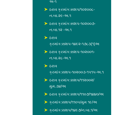
અ-૧
ઠરાવ ક્રમાંક:સશપ/૧૦૨૦૦૮-
ન.બા.૨૯-અ.૧
ઠરાવ ક્રમાંક:સશપ-૧૦૨૦૦૭-
ન.બા.૧૨ -અ.૧
ઠરાવ
ક્રમાંક:સશપ-૧૪૯૨-૧૭૮૩(૧)અ
ઠરાવ ક્રમાંક:સશપ-૧૦૨૦૦૧-
ન.બા.૨૮-અ.૧
ઠરાવ
ક્રમાંક:સશપ-૧૦૨૦૦૩-૧૫૧૫-અ.૧
ઠરાવ ક્રમાંક:સશપ/૧૧૨૦૦૨/
મુમ.૩૪/અ
ઠરાવ ક્રમાંક:સશપ/૧૧૦૭/૧૪૪૦/અ
ક્રમાંક:સશપ/૧૧૦૫/મુમ ૧૯/અ
ક્રમાંક:સશપ/૧૪૯૭/ન.બા.૧/અ