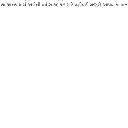
ા અન્ય ખર્ચ અંગેની વર્ષ ૨૦૧૬-૧૭ માટે વહીવટી મંજુરી આપવા બાબત