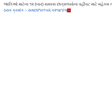
જાતિઓ માટેના ૧૨ (બાર) સમરસ છાત્રાલયોના વહીવટ માટે મહેકમ તથ
ઠરાવ ક્રમાંક :- સમછા/૧૦૧૫/૮૫૨૧૪૧/ગ