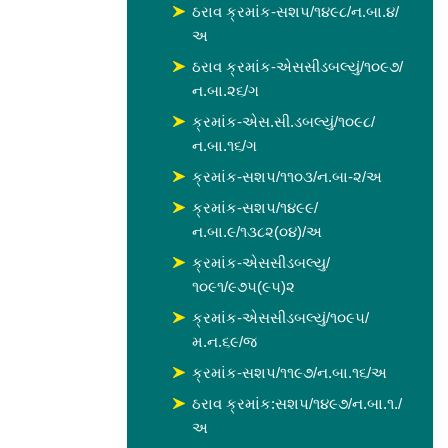
ઠરાવ ક્રમાંક-સશપ/૧૪૯૮/ન.બા.૪/
અ
ઠરાવ ક્રમાંક-એસસીડબલ્યું/૧૦૯૭/
ન.બા.૨૬/ગ
ક્રમાંક-એસ.સી.ડબલ્યું/૧૦૯૮/
ન.બા.૧૬/ગ
ક્રમાંક-સશપ/૧૧૦૩/ન.બા-૨/અ
ક્રમાંક-સશપ/૧૪૯૯/
ન.બા.૯/૧૩૮૨(૦૪)/અ
ક્રમાંક-એસસીડબલ્યુ/
૧૦૯૧/૯૭૫(૯૫)૨
ક્રમાંક-એસસીડબલ્યું/૧૦૯૫/
મ.ન.૬૯/જ
ક્રમાંક-સશપ/૧૧૯૭/ન.બા.૧૬/અ
ઠરાવ ક્રમાંક:સશપ/૧૪૯૭/ન.બા.૧./
અ