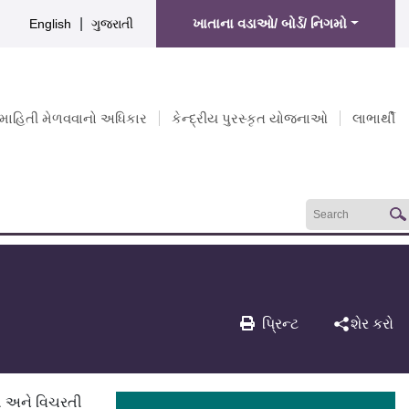
|
ખાતાના વડાઓ/ બોર્ડ/ નિગમો
English
ગુજરાતી
માહિતી મેળવવાનો અધિકાર
કેન્દ્રીય પુરસ્કૃત યોજનાઓ
લાભાર્થી
પ્રિન્ટ
શેર કરો
િ અને વિચરતી