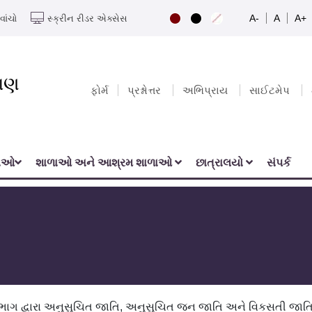
A-
A
A+
વાંચો
સ્ક્રીન રીડર એક્સેસ
યાણ
ફોર્મ
પ્રશ્નોત્તર
અભિપ્રાય
સાઈટમેપ
નાઓ
શાળાઓ અને આશ્રમ શાળાઓ
છાત્રાલયો
સંપર્ક
ભાગ દ્વારા અનુસુચિત જાતિ, અનુસુચિત જન જાતિ અને વિકસતી જાત