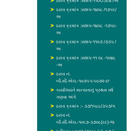
ઠરાવ ક્રમાંક :સશપ-૧૧૦૬/૩૯૪ /અ
ઠરાવ ક્રમાંક :સશપ-૧૪૦૮ /૧૭૫૬/
અ
ઠરાવ ક્રમાંક :સશપ-૧૪૦૮ -૧૭૫૬-
અ
ઠરાવ ક્રમાંક :સશપ-૧૧૦૭ /૭૩૫ /
અ
ઠરાવ ક્રમાંક :સશપ-૧૧ ૦૮ -૧૦૪૮
-અ
ઠરાવ નં.
બી.સી.એચ.-૧૦૭૫-૯૫૦૭૨-છ
કાર્યાલયને માન્યતાનું પ્રથમ વર્ષ
ગણવા અંગે
ઠરાવ ક્રમાંક :- ૩૭/૧૫૮૮/૩૫૭/ગ
ઠરાવ નં.
બી.સી.એચ.-૧૦૬૭-૩૭૦૮(૬૯)-જ