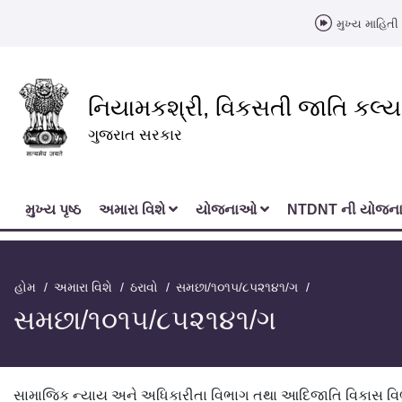
મુખ્ય માહિતી 
નિયામકશ્રી, વિકસતી જાતિ કલ્
ગુજરાત સરકાર
મુખ્‍ય પૃષ્ઠ
અમારા વિશે
યોજનાઓ
NTDNT ની યોજ
હોમ
અમારા વિશે
ઠરાવો
સમછા/૧૦૧૫/૮૫૨૧૪૧/ગ
સમછા/૧૦૧૫/૮૫૨૧૪૧/ગ
સામાજિક ન્યાય અને અધિકારીતા વિભાગ તથા આદિજાતિ વિકાસ વિ