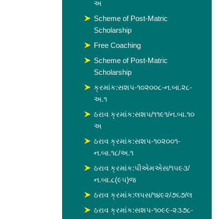
અ
Scheme of Post-Matric
Scholarship
Free Coaching
Scheme of Post-Matric
Scholarship
ક્રમાંક:સશપ-૧૦૨૦૦૮-ન.બા.૨૮-
અ.૧
ઠરાવ ક્રમાંક:સશપ/૧૧૯૧/ન.બા.૧૦
અ
ઠરાવ ક્રમાંક:સશપ-૧૦૨૦૦૧-
ન.બા.૧૮/અ.૧
ઠરાવ ક્રમાંક:પીએમએસ/૧૫૯૩/
ન.બા.૮(૯૫)જ
ઠરાવ ક્રમાંક:લપસ/૧૪૯૨/૭૬૭/લ
ઠરાવ ક્રમાંક:સશપ-૧૦૯૯-૨૩૭૮-