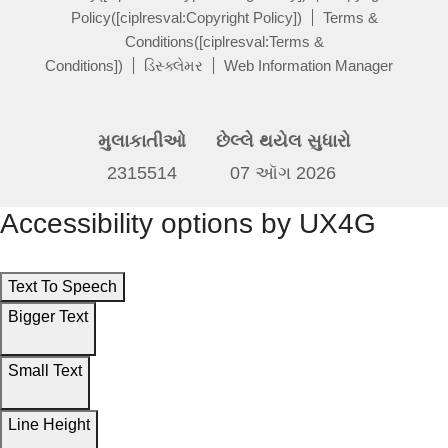
Policy([ciplresval:Copyright Policy])
Terms &
Conditions([ciplresval:Terms &
Conditions])
ડિસ્ક્લેમર
Web Information Manager
મુલાકાતીઓ
છેલ્લે થયેલ સુધારો
2315514
07 ઑગ 2026
Accessibility options by UX4G
Text To Speech
Bigger Text
Small Text
Line Height