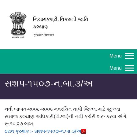
નિયામકશ્રી, વિકસતી જાતિ
કલ્યાણ
ગુજરાત સરકાર
Menu
Menu
સશપ-૧૫૦૭-ન.બા.૩/અ
નવી બાબત-૨૦૦૮-૨૦૦૯ નવરચિત તાપી જિલ્લા માટે જીલ્લા
સમાજ કલ્યાણ અધિકારી(વિ.જા)ની નવી કચેરી શરૂ કરવા અંગે.
રૂ.૧૦.૨૭ લાખ.
ઠરાવ ક્રમાંક :- સશપ-૧૫૦૭-ન.બા.૩/અ