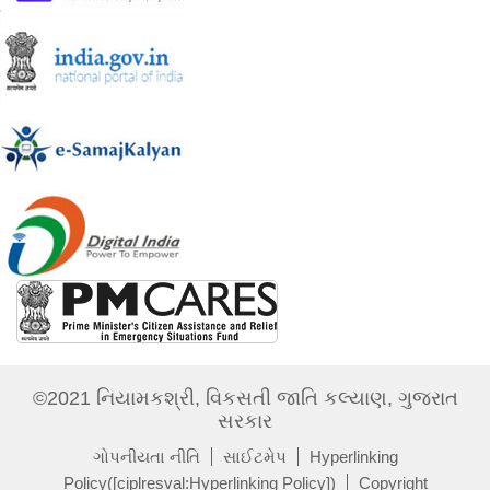
©2021 નિયામકશ્રી, વિકસતી જાતિ કલ્યાણ, ગુજરાત
સરકાર
ગોપનીયતા નીતિ
સાઈટમેપ
Hyperlinking
Policy([ciplresval:Hyperlinking Policy])
Copyright