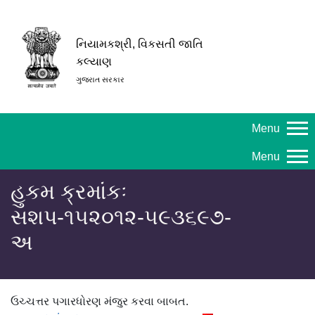
નિયામકશ્રી, વિકસતી જાતિ
કલ્યાણ
ગુજરાત સરકાર
Menu
Menu
હુકમ ક્રમાંકઃ
સશપ-૧૫૨૦૧૨-૫૯૩૬૯૭-
અ
ઉચ્ચત્તર પગારધોરણ મંજુર કરવા બાબત.