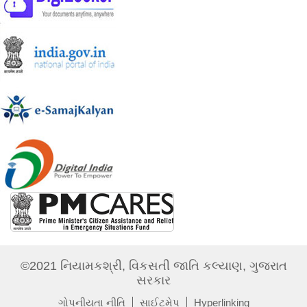
©2021 નિયામકશ્રી, વિકસતી જાતિ કલ્યાણ, ગુજરાત
સરકાર
ગોપનીયતા નીતિ
સાઈટમેપ
Hyperlinking