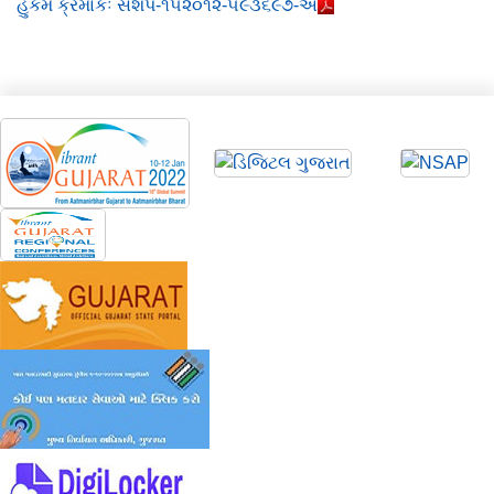
હુકમ ક્રમાંકઃ સશપ-૧૫૨૦૧૨-૫૯૩૬૯૭-અ