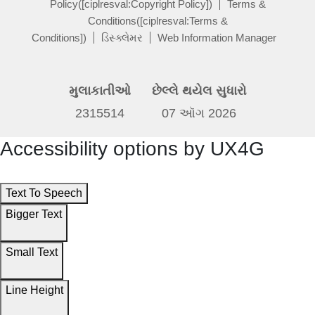
Policy([ciplresval:Copyright Policy])
Terms &
Conditions([ciplresval:Terms &
Conditions])
ડિસ્ક્લેમર
Web Information Manager
મુલાકાતીઓ
છેલ્લે થયેલ સુધારો
2315514
07 ઑગ 2026
Accessibility options by UX4G
Text To Speech
Bigger Text
Small Text
Line Height