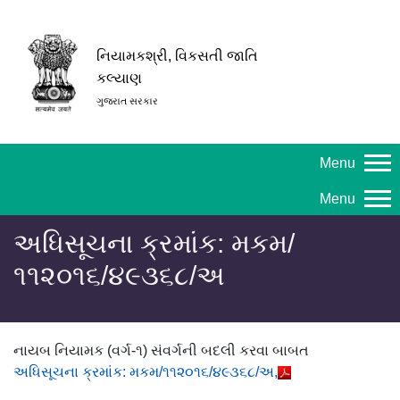
નિયામકશ્રી, વિકસતી જાતિ
કલ્યાણ
ગુજરાત સરકાર
Menu
Menu
અધિસૂચના ક્રમાંક: મકમ/
૧૧૨૦૧૬/૪૯૩૬૮/અ
નાયબ નિયામક (વર્ગ-૧) સંવર્ગની બદલી કરવા બાબત
અધિસૂચના ક્રમાંક: મકમ/૧૧૨૦૧૬/૪૯૩૬૮/અ,