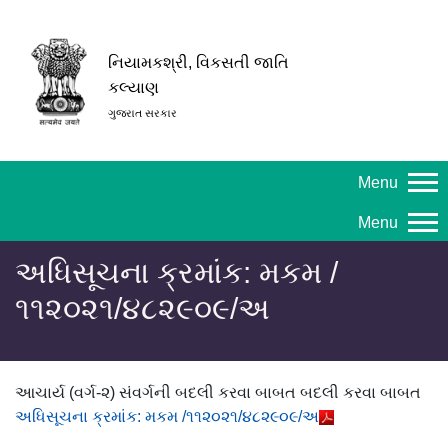
નિયામકશ્રી, વિકસતી જાતિ
કલ્યાણ
ગુજરાત સરકાર
Menu
Menu
અધિસૂચના ક્રમાંક: મકમ /
૧૧૨૦૨૧/૪૮૨૯૦૯/અ
આચાર્ય (વર્ગ-૨) સંવર્ગની બદલી કરવા બાબત બદલી કરવા બાબત
અધિસૂચના ક્રમાંક: મકમ /૧૧૨૦૨૧/૪૮૨૯૦૯/અ