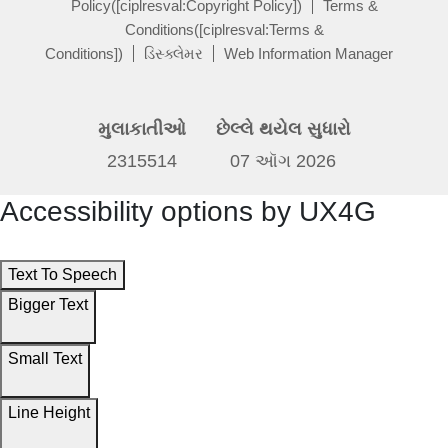
Policy([ciplresval:Copyright Policy])
Terms &
Conditions([ciplresval:Terms &
Conditions])
ડિસ્ક્લેમર
Web Information Manager
મુલાકાતીઓ
છેલ્લે થયેલ સુધારો
2315514
07 ઑગ 2026
Accessibility options by UX4G
Text To Speech
Bigger Text
Small Text
Line Height