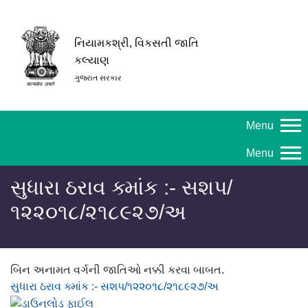
નિયામકશ્રી, વિકસતી જાતિ
કલ્યાણ
ગુજરાત સરકાર
Menu
Menu
સુધારા ઠરાવ ક્માંક :- સશપ/
૧૨૨૦૧૮/૨૧૮૯૨૭/અ
બિન અનામત વર્ગની જાતિઓ નક્કી કરવા બાબત.
સુધારા ઠરાવ ક્માંક :- સશપ/૧૨૨૦૧૮/૨૧૮૯૨૭/અ