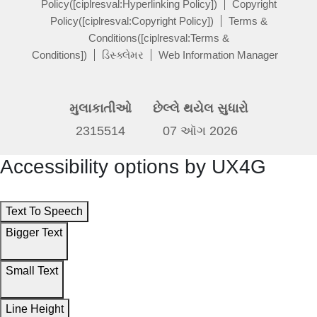
Policy([ciplresval:Hyperlinking Policy])
Copyright
Policy([ciplresval:Copyright Policy])
Terms &
Conditions([ciplresval:Terms &
Conditions])
ડિસ્ક્લેમર
Web Information Manager
મુલાકાતીઓ
છેલ્લે થયેલ સુધારો
2315514
07 ઑગ 2026
Accessibility options by UX4G
Text To Speech
Bigger Text
Small Text
Line Height