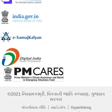
©2021 નિયામકશ્રી, વિકસતી જાતિ કલ્યાણ, ગુજરાત
સરકાર
ગોપનીયતા નીતિ
સાઈટમેપ
Hyperlinking