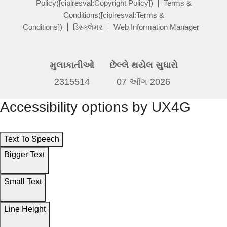
Policy([ciplresval:Copyright Policy])
Terms &
Conditions([ciplresval:Terms &
Conditions])
ડિસ્ક્લેમર
Web Information Manager
મુલાકાતીઓ
છેલ્લે થયેલ સુધારો
2315514
07 ઑગ 2026
Accessibility options by UX4G
Text To Speech
Bigger Text
Small Text
Line Height