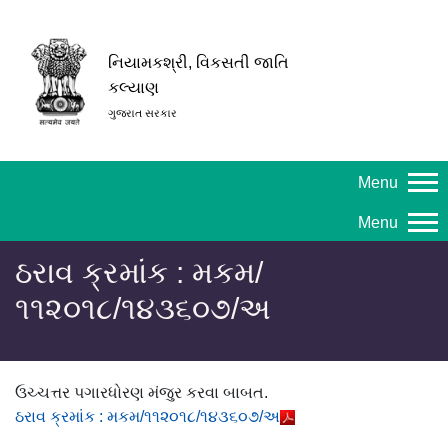
નિયામકશ્રી, વિકસતી જાતિ
કલ્યાણ
ગુજરાત સરકાર
Menu
Menu
ઠરાવ ક્રમાંક : મકમ/
૧૧૨૦૧૮/૧૪૩૬૦૭/અ
ઉચ્ચત્તર પગારધોરણ મંજુર કરવા બાબત.
ઠરાવ ક્રમાંક : મકમ/૧૧૨૦૧૮/૧૪૩૬૦૭/અ