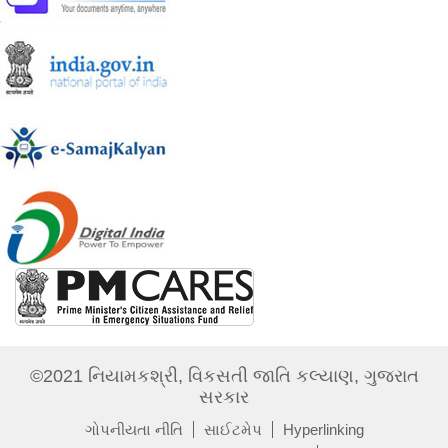
©2021 નિયામકશ્રી, વિકસતી જાતિ કલ્યાણ, ગુજરાત
સરકાર
ગોપનીયતા નીતિ
સાઈટમેપ
Hyperlinking