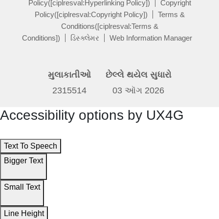
Policy([ciplresval:Hyperlinking Policy])
Copyright
Policy([ciplresval:Copyright Policy])
Terms &
Conditions([ciplresval:Terms &
Conditions])
ડિસ્ક્લેમર
Web Information Manager
મુલાકાતીઓ
છેલ્લે થયેલ સુધારો
2315514
03 ઑગ 2026
Accessibility options by UX4G
Text To Speech
Bigger Text
Small Text
Line Height