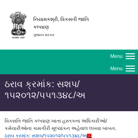
નિયામકશ્રી, વિકસતી જાતિ
કલ્યાણ
ગુજરાત સરકાર
Menu
Menu
ઠરાવ ક્રમાંક: સશપ/
૧૫૨૦૧૨/૫૫૧૩૪૮/અ
વિકસતિ જાતિ કલ્યાણ ખાતા હસ્તકના અધિકારીઓ/
કર્મચારીઓના કામગીરી મૂલ્યાંકન અહેવાલ લખવા બાબત.
ઠરાવ ક્રમાંક: સશપ/૧૫૨૦૧૨/૫૫૧૩૪૮/અ