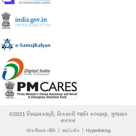
©2021 નિયામકશ્રી, વિકસતી જાતિ કલ્યાણ, ગુજરાત
સરકાર
ગોપનીયતા નીતિ
સાઈટમેપ
Hyperlinking