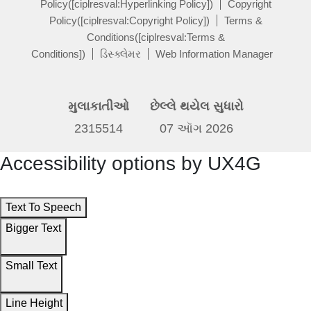
Policy([ciplresval:Hyperlinking Policy])
Copyright
Policy([ciplresval:Copyright Policy])
Terms &
Conditions([ciplresval:Terms &
Conditions])
ડિસ્ક્લેમર
Web Information Manager
મુલાકાતીઓ
છેલ્લે થયેલ સુધારો
2315514
07 ઑગ 2026
Accessibility options by UX4G
Text To Speech
Bigger Text
Small Text
Line Height