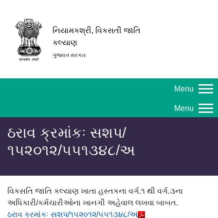
નિયામકશ્રી, વિકસતી જાતિ
કલ્યાણ
ગુજરાત સરકાર
Menu
Menu
ઠરાવ ક્રમાંકઃ સશપ/
૧૫૨૦૧૨/૫૫૧૩૪૮/અ
વિકસતિ જાતિ કલ્યાણ ખાતા હસ્તકના વર્ગ.૧ થી વર્ગ.૩ના
અધિકારી/કર્મચારીઓના ખાનગી અહેવાલ લખવા બાબત.
ઠરાવ ક્રમાંકઃ સશપ/૧૫૨૦૧૨/૫૫૧૩૪૮/અ