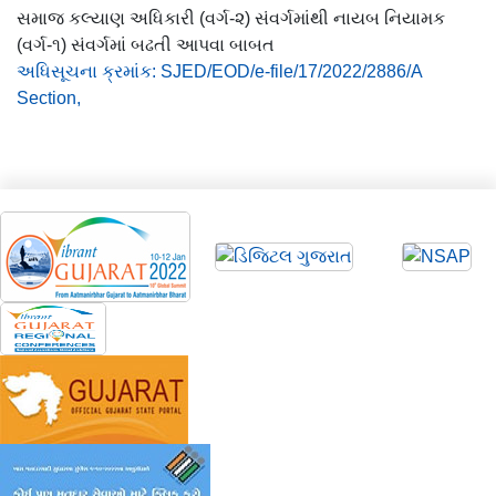
સમાજ કલ્યાણ અધિકારી (વર્ગ-૨) સંવર્ગમાંથી નાયબ નિયામક
(વર્ગ-૧) સંવર્ગમાં બઢતી આપવા બાબત
અધિસૂચના ક્રમાંક: SJED/EOD/e-file/17/2022/2886/A
Section,