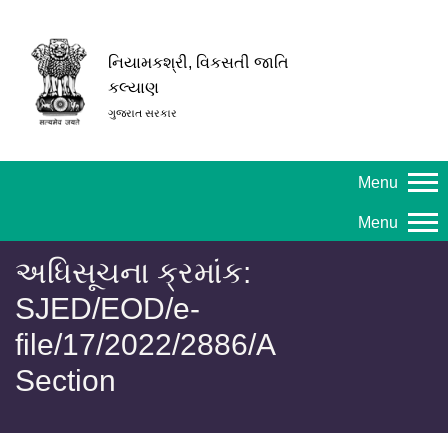
નિયામકશ્રી, વિકસતી જાતિ
કલ્યાણ
ગુજરાત સરકાર
Menu
Menu
અધિસૂચના ક્રમાંક:
SJED/EOD/e-
file/17/2022/2886/A
Section