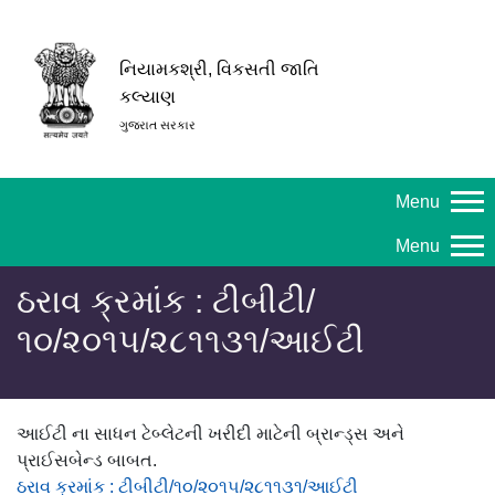
નિયામકશ્રી, વિકસતી જાતિ
કલ્યાણ
ગુજરાત સરકાર
Menu
Menu
ઠરાવ ક્રમાંક : ટીબીટી/
૧૦/૨૦૧૫/૨૮૧૧૩૧/આઈટી
આઈટી ના સાધન ટેબ્લેટની ખરીદી માટેની બ્રાન્ડ્સ અને
પ્રાઈસબેન્ડ બાબત.
ઠરાવ ક્રમાંક : ટીબીટી/૧૦/૨૦૧૫/૨૮૧૧૩૧/આઈટી