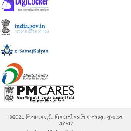
©2021 નિયામકશ્રી, વિકસતી જાતિ કલ્યાણ, ગુજરાત
સરકાર