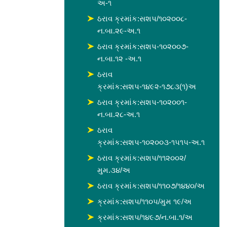
અ-૧
ઠરાવ ક્રમાંક:સશપ/૧૦૨૦૦૮-
ન.બા.૨૯-અ.૧
ઠરાવ ક્રમાંક:સશપ-૧૦૨૦૦૭-
ન.બા.૧૨ -અ.૧
ઠરાવ
ક્રમાંક:સશપ-૧૪૯૨-૧૭૮૩(૧)અ
ઠરાવ ક્રમાંક:સશપ-૧૦૨૦૦૧-
ન.બા.૨૮-અ.૧
ઠરાવ
ક્રમાંક:સશપ-૧૦૨૦૦૩-૧૫૧૫-અ.૧
ઠરાવ ક્રમાંક:સશપ/૧૧૨૦૦૨/
મુમ.૩૪/અ
ઠરાવ ક્રમાંક:સશપ/૧૧૦૭/૧૪૪૦/અ
ક્રમાંક:સશપ/૧૧૦૫/મુમ ૧૯/અ
ક્રમાંક:સશપ/૧૪૯૭/ન.બા.૧/અ