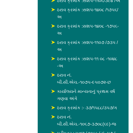
ઠરાવ ક્રમાંક :સશપ-૧૧૦૬/૩૯૪ /અ
ઠરાવ ક્રમાંક :સશપ-૧૪૦૮ /૧૭૫૬/
અ
ઠરાવ ક્રમાંક :સશપ-૧૪૦૮ -૧૭૫૬-
અ
ઠરાવ ક્રમાંક :સશપ-૧૧૦૭ /૭૩૫ /
અ
ઠરાવ ક્રમાંક :સશપ-૧૧ ૦૮ -૧૦૪૮
-અ
ઠરાવ નં.
બી.સી.એચ.-૧૦૭૫-૯૫૦૭૨-છ
કાર્યાલયને માન્યતાનું પ્રથમ વર્ષ
ગણવા અંગે
ઠરાવ ક્રમાંક :- ૩૭/૧૫૮૮/૩૫૭/ગ
ઠરાવ નં.
બી.સી.એચ.-૧૦૬૭-૩૭૦૮(૬૯)-જ