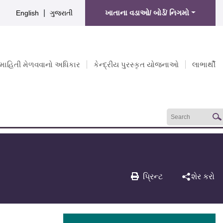
|
ખાતાના વડાઓ/ બોર્ડ/ નિગમો
English
ગુજરાતી
માહિતી મેળવવાનો અધિકાર
કેન્દ્રીય પુરસ્કૃત યોજનાઓ
લાભાર્થી
પ્રિન્ટ
શેર કરો