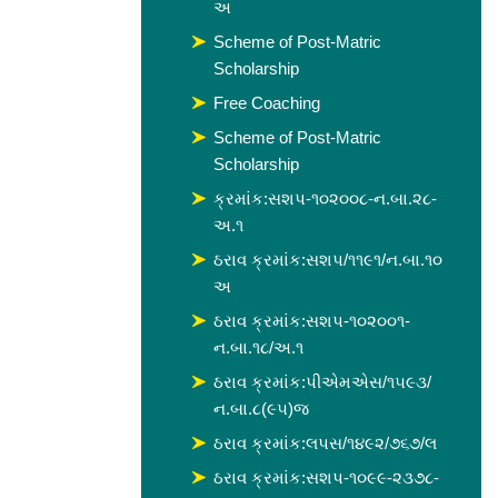
અ
Scheme of Post-Matric
Scholarship
Free Coaching
Scheme of Post-Matric
Scholarship
ક્રમાંક:સશપ-૧૦૨૦૦૮-ન.બા.૨૮-
અ.૧
ઠરાવ ક્રમાંક:સશપ/૧૧૯૧/ન.બા.૧૦
અ
ઠરાવ ક્રમાંક:સશપ-૧૦૨૦૦૧-
ન.બા.૧૮/અ.૧
ઠરાવ ક્રમાંક:પીએમએસ/૧૫૯૩/
ન.બા.૮(૯૫)જ
ઠરાવ ક્રમાંક:લપસ/૧૪૯૨/૭૬૭/લ
ઠરાવ ક્રમાંક:સશપ-૧૦૯૯-૨૩૭૮-