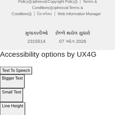
Policy([ciplresval:Copyright Policy])
Terms &
Conditions([ciplresval:Terms &
Conditions])
ડિસ્ક્લેમર
Web Information Manager
મુલાકાતીઓ
છેલ્લે થયેલ સુધારો
2315514
07 ઑગ 2026
Accessibility options by UX4G
Text To Speech
Bigger Text
Small Text
Line Height