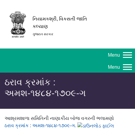
નિયામકશ્રી, વિકસતી જાતિ
કલ્યાણ
ગુજરાત સરકાર
Menu
Menu
ઠરાવ ક્રમાંક :
અમશ-૧૪૮૪-૧૭૦૯-ગ
આશ્રમશાળા સમિતિની નાણાકીય બોજ વગરની ભલામણો
ઠરાવ ક્રમાંક : અમશ-૧૪૮૪-૧૭૦૯-ગ.