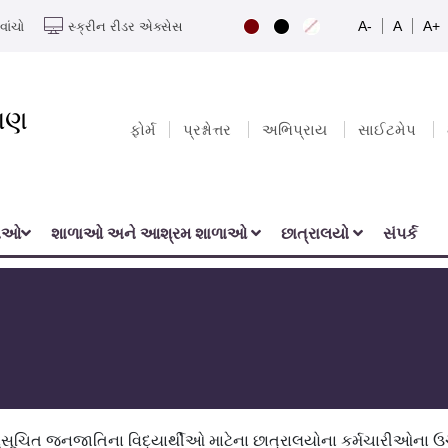
A-
A
A+
વાંચો
સ્ક્રીન રીડર એક્સેસ
યાણ
ફોર્મ
પ્રશ્નોત્તર
અભિપ્રાય
સાઈટમેપ
નાઓ
શાળાઓ અને આશ્રમ શાળાઓ
છાત્રાલયો
સંપર્ક
ુસૂચિત જનજાતિના વિદ્યાર્થીઓ માટેના છાત્રાલયોના કર્મચારીઓના ઉ