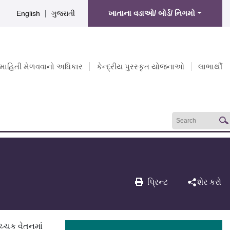
|
ખાતાના વડાઓ/ બોર્ડ/ નિગમો
English
ગુજરાતી
માહિતી મેળવવાનો અધિકાર
કેન્દ્રીય પુરસ્કૃત યોજનાઓ
લાભાર્થી
પ્રિન્ટ
શેર કરો
ચ્ચક વેતનમાં