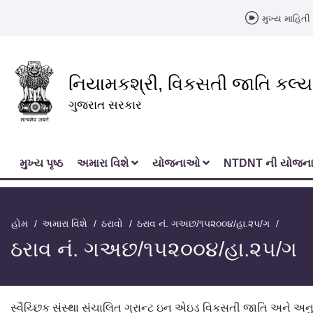
મુખ્ય માહિતી 
નિયામકશ્રી, વિકસતી જાતિ કલ્
ગુજરાત સરકાર
મુખ્‍ય પૃષ્ઠ
અમારા વિશે
યોજનાઓ
NTDNT ની યોજ
હોમ
અમારા વિશે
ઠરાવો
ઠરાવ નં. ગઅછ/૧૫૨૦૦૪/હા.૨૫/ગ
ઠરાવ નં. ગઅછ/૧૫૨૦૦૪/હા.૨૫/ગ
સ્વૈચ્છિક સંસ્થા સંચાલિત ગ્રાન્ટ ઇન એઇડ વિકસતી જાતિ અને અન