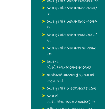
ઠરાવ ક્રમાંક :સશપ-૧૧૦૬/૩૯૪ /અ
ઠરાવ ક્રમાંક :સશપ-૧૪૦૮ /૧૭૫૬/
અ
ઠરાવ ક્રમાંક :સશપ-૧૪૦૮ -૧૭૫૬-
અ
ઠરાવ ક્રમાંક :સશપ-૧૧૦૭ /૭૩૫ /
અ
ઠરાવ ક્રમાંક :સશપ-૧૧ ૦૮ -૧૦૪૮
-અ
ઠરાવ નં.
બી.સી.એચ.-૧૦૭૫-૯૫૦૭૨-છ
કાર્યાલયને માન્યતાનું પ્રથમ વર્ષ
ગણવા અંગે
ઠરાવ ક્રમાંક :- ૩૭/૧૫૮૮/૩૫૭/ગ
ઠરાવ નં.
બી.સી.એચ.-૧૦૬૭-૩૭૦૮(૬૯)-જ