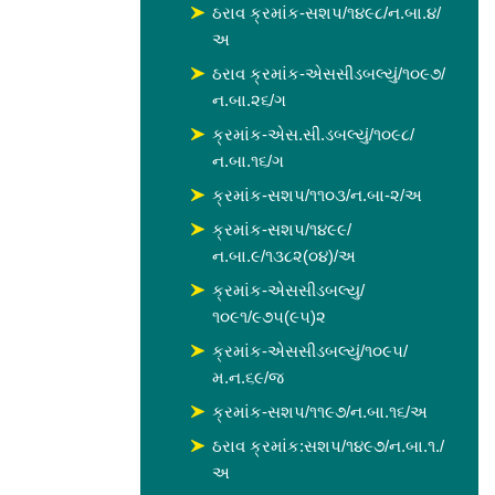
ઠરાવ ક્રમાંક-સશપ/૧૪૯૮/ન.બા.૪/
અ
ઠરાવ ક્રમાંક-એસસીડબલ્યું/૧૦૯૭/
ન.બા.૨૬/ગ
ક્રમાંક-એસ.સી.ડબલ્યું/૧૦૯૮/
ન.બા.૧૬/ગ
ક્રમાંક-સશપ/૧૧૦૩/ન.બા-૨/અ
ક્રમાંક-સશપ/૧૪૯૯/
ન.બા.૯/૧૩૮૨(૦૪)/અ
ક્રમાંક-એસસીડબલ્યુ/
૧૦૯૧/૯૭૫(૯૫)૨
ક્રમાંક-એસસીડબલ્યું/૧૦૯૫/
મ.ન.૬૯/જ
ક્રમાંક-સશપ/૧૧૯૭/ન.બા.૧૬/અ
ઠરાવ ક્રમાંક:સશપ/૧૪૯૭/ન.બા.૧./
અ