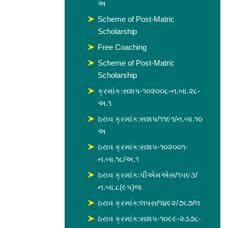
અ
Scheme of Post-Matric
Scholarship
Free Coaching
Scheme of Post-Matric
Scholarship
ક્રમાંક:સશપ-૧૦૨૦૦૮-ન.બા.૨૮-
અ.૧
ઠરાવ ક્રમાંક:સશપ/૧૧૯૧/ન.બા.૧૦
અ
ઠરાવ ક્રમાંક:સશપ-૧૦૨૦૦૧-
ન.બા.૧૮/અ.૧
ઠરાવ ક્રમાંક:પીએમએસ/૧૫૯૩/
ન.બા.૮(૯૫)જ
ઠરાવ ક્રમાંક:લપસ/૧૪૯૨/૭૬૭/લ
ઠરાવ ક્રમાંક:સશપ-૧૦૯૯-૨૩૭૮-