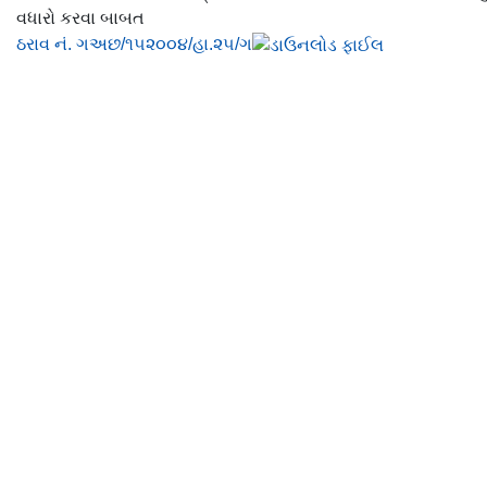
વધારો કરવા બાબત
ઠરાવ નં. ગઅછ/૧૫૨૦૦૪/હા.૨૫/ગ