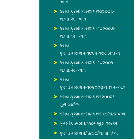
અ-૧
ઠરાવ ક્રમાંક:સશપ/૧૦૨૦૦૮-
ન.બા.૨૯-અ.૧
ઠરાવ ક્રમાંક:સશપ-૧૦૨૦૦૭-
ન.બા.૧૨ -અ.૧
ઠરાવ
ક્રમાંક:સશપ-૧૪૯૨-૧૭૮૩(૧)અ
ઠરાવ ક્રમાંક:સશપ-૧૦૨૦૦૧-
ન.બા.૨૮-અ.૧
ઠરાવ
ક્રમાંક:સશપ-૧૦૨૦૦૩-૧૫૧૫-અ.૧
ઠરાવ ક્રમાંક:સશપ/૧૧૨૦૦૨/
મુમ.૩૪/અ
ઠરાવ ક્રમાંક:સશપ/૧૧૦૭/૧૪૪૦/અ
ક્રમાંક:સશપ/૧૧૦૫/મુમ ૧૯/અ
ક્રમાંક:સશપ/૧૪૯૭/ન.બા.૧/અ